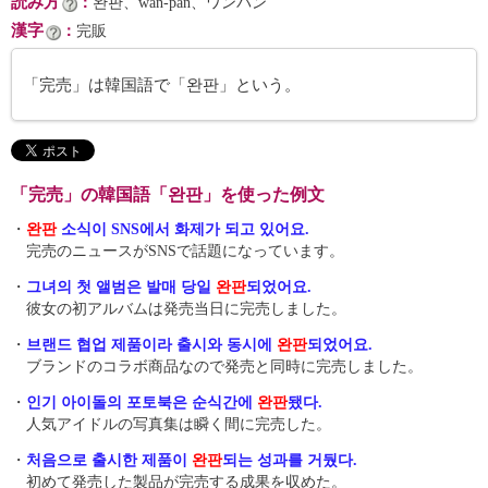
読み方
：
완판、wan-pan、ワンパン
漢字
：
完販
「完売」は韓国語で「완판」という。
「完売」の韓国語「완판」を使った例文
・
완판
소식이 SNS에서 화제가 되고 있어요.
完売のニュースがSNSで話題になっています。
・
그녀의 첫 앨범은 발매 당일
완판
되었어요.
彼女の初アルバムは発売当日に完売しました。
・
브랜드 협업 제품이라 출시와 동시에
완판
되었어요.
ブランドのコラボ商品なので発売と同時に完売しました。
・
인기 아이돌의 포토북은 순식간에
완판
됐다.
人気アイドルの写真集は瞬く間に完売した。
・
처음으로 출시한 제품이
완판
되는 성과를 거뒀다.
初めて発売した製品が完売する成果を収めた。