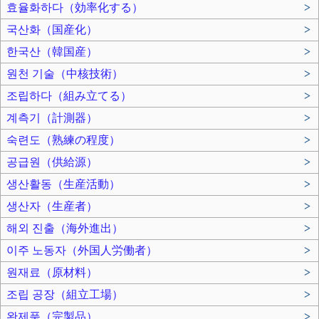
효율화하다（効率化する）
>
국산화（国産化）
>
한국산（韓国産）
>
원천 기술（中核技術）
>
조립하다（組み立てる）
>
계측기（計測器）
>
숙련도（熟練の程度）
>
공급원（供給源）
>
생산활동（生産活動）
>
생산자（生産者）
>
해외 진출（海外進出）
>
이주 노동자（外国人労働者）
>
원재료（原材料）
>
조립 공장（組立工場）
>
완제품（完製品）
>