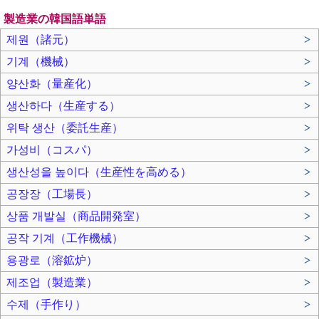
製造業の韓国語単語
제원（諸元）
>
기계（機械）
>
양산화（量産化）
>
생산하다（生産する）
>
위탁 생산（委託生産）
>
가성비（コスパ）
>
생산성을 높이다（生産性を高める）
>
공장장（工場長）
>
상품 개발실（商品開発室）
>
공작 기계（工作機械）
>
용광로（溶鉱炉）
>
제조업（製造業）
>
수제（手作り）
>