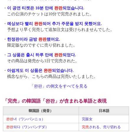
・
이 공연 티켓은 10분 만에
완판
되었습니다.
この公演のチケットは10分で完売されました。
・
예상보다 빨리
완판
되어 추가 주문을 받지 못했어요.
予想より早く完売して追加注文は受けられませんでした。
・
한정판이라 금방
완판
됐어요.
限定版なのですぐに売り切れました。
・
그 상품은 출시 하루 만에
완판
되었다.
その商品は発売から1日で完売された。
・
아쉽게도 이 상품은
완판
되었습니다.
残念ながら、こちらの商品は完売いたしました。
「완판」の例文をすべてを見る
「完売」の韓国語「완판」が含まれる単語と表現
韓国語（発音）
日本語
완판
녀（ワンパンニョ）
完販女
완판
되다（ワンパンデダ）
完売
される、売り切れる