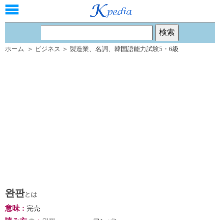
ホーム
＞
ビジネス
＞
製造業
、
名詞
、
韓国語能力試験5・6級
완판
とは
意味
：
完売