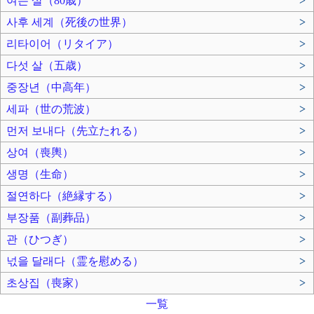
여든 살（80歳）
>
사후 세계（死後の世界）
>
리타이어（リタイア）
>
다섯 살（五歳）
>
중장년（中高年）
>
세파（世の荒波）
>
먼저 보내다（先立たれる）
>
상여（喪輿）
>
생명（生命）
>
절연하다（絶縁する）
>
부장품（副葬品）
>
관（ひつぎ）
>
넋을 달래다（霊を慰める）
>
초상집（喪家）
>
一覧