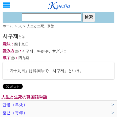
ホーム
＞
人
＞
人生と生死
、
宗教
사구제
とは
意味
：
四十九日
読み方
：
사구제、sa-gu-je、サグジェ
漢字
：
四九斎
「四十九日」は韓国語で「사구제」という。
人生と生死の韓国語単語
단명（早死）
>
청년（青年）
>