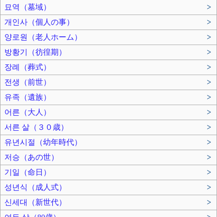
묘역（墓域）
>
개인사（個人の事）
>
양로원（老人ホーム）
>
방황기（彷徨期）
>
장례（葬式）
>
전생（前世）
>
유족（遺族）
>
어른（大人）
>
서른 살（３０歳）
>
유년시절（幼年時代）
>
저승（あの世）
>
기일（命日）
>
성년식（成人式）
>
신세대（新世代）
>