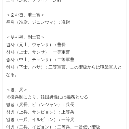
＜준사관、准士官＞
준위（准尉、ジュンウィ） : 准尉
＜부사관、副士官＞
원사（元士、ウォンサ） : 曹長
상사（上士、サンサ） : 一等軍曹
중사（中士、チュンサ） : 二等軍曹
하사（下士、ハサ） : 三等軍曹、この階級からは職業軍人と
なる。
＜병、兵＞
※徴兵制により、韓国男性には義務となる
병장（兵長、ピョンジャン） : 兵長
상병（上兵、サンビョン） : 上等兵
일병（一兵、イルビョン） : 一等兵
이병（二兵、イビョン） : 二等兵、一番低い階級