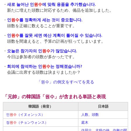
・
새로 늘어난 인
원수
에 맞춰 용품을 추가했습니다.
新たに増えた頭数に対応するため、備品を追加しました。
・
인
원수
를 정확하게 세는 것이 중요합니다.
頭数を正確に数えることが重要です。
・
인
원수
를 잘못 세면 예산 계획이 틀어질 수 있습니다.
頭数を間違えると、予算の計画が狂ってしまいます。
・
오늘은 참가자의 인
원수
가 많았습니다.
今日は参加者の頭数が多かったです。
・
회의에 참석하는 인
원수
는 정해졌습니까?
会議に出席する頭数は決まりましたか？
「원수」の例文をすべてを見る
「元帥」の韓国語「원수」が含まれる単語と表現
韓国語（発音）
日本語
인
원수
（イヌォンッス）
人数、頭数
정
원수
（チョンウォンス）
庭木
仇同士、犬猿の仲、仇敵の間