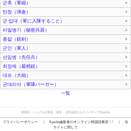
군축（軍縮）
>
탄창（弾倉）
>
군 입대（軍に入隊すること）
>
비밀병기（秘密兵器）
>
총칼（銃剣）
>
군인（軍人）
>
선임병（先任兵）
>
최정예（最精鋭）
>
대포（大砲）
>
군대리아（軍隊バーガー）
>
一覧
韓国語・ハングルの単語・発音・日常会話ならケイペディア(Kpedia)
プライバシーポリシー
｜
Kpedia編集者のオンライン韓国語教室！!
｜
当
サイトに関して