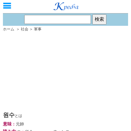
ホーム
＞
社会
＞
軍事
원수
とは
意味
：
元帥