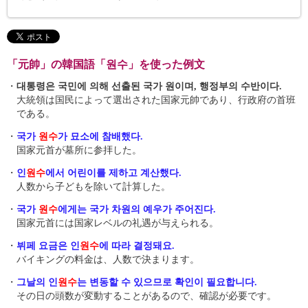
「元帥」の韓国語「원수」を使った例文
・
대통령은 국민에 의해 선출된 국가 원이며, 행정부의 수반이다.
大統領は国民によって選出された国家元帥であり、行政府の首班
である。
・
국가
원수
가 묘소에 참배했다.
国家元首が墓所に参拝した。
・
인
원수
에서 어린이를 제하고 계산했다.
人数から子どもを除いて計算した。
・
국가
원수
에게는 국가 차원의 예우가 주어진다.
国家元首には国家レベルの礼遇が与えられる。
・
뷔페 요금은 인
원수
에 따라 결정돼요.
バイキングの料金は、人数で決まります。
・
그날의 인
원수
는 변동할 수 있으므로 확인이 필요합니다.
その日の頭数が変動することがあるので、確認が必要です。