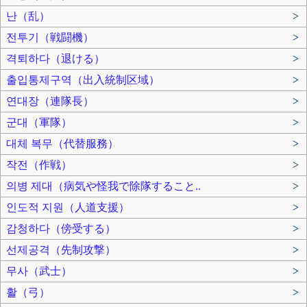
난（乱）
>
전투기（戦闘機）
>
격퇴하다（退ける）
>
출입통제구역（出入統制区域）
>
연대장（連隊長）
>
군대（軍隊）
>
대체 복무（代替服務）
>
작전（作戦）
>
의병 제대（病気や怪我で除隊すること..
>
인도적 지원（人道支援）
>
감청하다（傍受する）
>
선제공격（先制攻撃）
>
무사（武士）
>
활（弓）
>