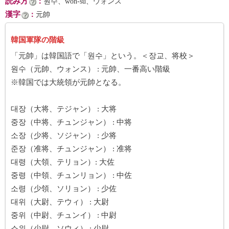
読み方
：
원수、won-su、ウォンス
漢字
：
元帥
韓国軍隊の階級
「元帥」は韓国語で「원수」という。＜장교、将校＞
원수（元帥、ウォンス） : 元帥、一番高い階級
※韓国では大統領が元帥となる。
대장（大将、テジャン） : 大将
중장（中将、チュンジャン） : 中将
소장（少将、ソジャン） : 少将
준장（准将、チュンジャン） : 准将
대령（大領、テリョン）: 大佐
중령（中領、チュンリョン） : 中佐
소령（少領、ソリョン） : 少佐
대위（大尉、テウィ） : 大尉
중위（中尉、チュンイ） : 中尉
소위（少尉、ソウィ） : 少尉