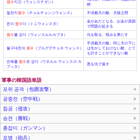
원수
지간（ウォンスチガン）
柄
철천지
원수
（チョルチョンジウォンス）
不倶戴天の敵、犬猿之間
金があだとなる、お金が原因
돈이
원수
다（トニウォンスダ）
で問題が起きる
원수
를 갚다（ウォンスルルカプタ）
仇を取る、恨みを果たす
不倶戴天の敵、同じ天の下に
불구대천의
원수
（プルグデチョネ ウォンス）
は生かしておけない敵、とて
も許すことができない敵
은혜를
원수
로 갚다（ウネルル ウォンスロ カ
恩を仇で返す
プッタ）
軍事の韓国語単語
포위 공격（包囲攻撃）
>
공중전（空中戦）
>
침공（侵攻）
>
승전（勝戦）
>
총잡이（ガンマン）
>
포병（砲兵）
>