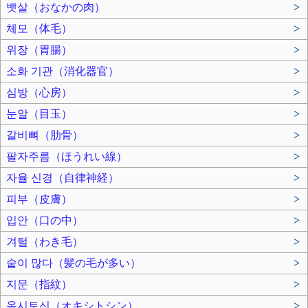
뱃살（おなかの肉）
>
체모（体毛）
>
위장（胃腸）
>
소화 기관（消化器官）
>
심방（心房）
>
눈알（目玉）
>
갈비뼈（肋骨）
>
팔자주름（ほうれい線）
>
자율 신경（自律神経）
>
피부（皮膚）
>
입안（口の中）
>
겨털（わき毛）
>
숱이 많다（髪の毛が多い）
>
지문（指紋）
>
옥시토신（オキシトシン）
>