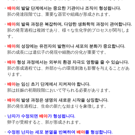
・
배아
의 발달 단계에서는 중요한 기관이나 조직이 형성됩니다.
胚の発達段階では、重要な器官や組織が形成されます。
・
배아
의 발육 과정은 복잡하며, 다양한 생화학적 과정이 관여합니다.
胚の発育過程は複雑であり、様々な生化学的プロセスが関与しま
す。
・
배아
의 성장에는 유전자의 발현이나 세포의 분화가 중요합니다.
胚の成長には遺伝子の発現や細胞の分化が重要です。
・
배아
형성 과정에서는 외부의 환경 자극도 영향을 줄 수 있습니다.
胚の形成過程では、外部からの環境刺激も影響を与えることがあ
ります。
・
배아
는 임신 초기 단계에서 지켜져야 합니다.
胚は妊娠の初期段階において守られる必要があります。
・
배아
의 발생 과정은 생명의 새로운 시작을 상징합니다.
胚の発生過程は、生命の新たな始まりを象徴します。
・
난자가 수정되면
배아
가 형성됩니다.
卵子が受精すると、胚が形成されます。
・
수정된 난자는 세포 분열을 반복하여
배아
를 형성합니다.