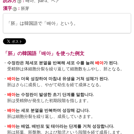
読み方
：
배아、pae-a、ペア
漢字
：
胚芽
「胚」は韓国語で「배아」という。
「胚」の韓国語「배아」を使った例文
・
수정란은 체세포 분열을 반복해 세포 수를 늘려
배아
가 된다.
受精卵は体細胞分裂を繰り返して細胞数をふやし、胚となる。
・
배아
는 더욱 성장하여 마침내 유생을 거쳐 성체가 된다.
胚はさらに成長し、やがて幼生を経て成体となる。
・
배아
는 수정란이 발생한 초기 단계를 말합니다.
胚は受精卵が発生した初期段階を指します。
・
배아
는 세포 분열을 반복하며 성장해 갑니다.
胚は細胞分裂を繰り返し、成長していきます。
・
배아
는 배엽, 배반포 및 태아라는 단계를 거쳐 성장합니다.
胚は胚葉、胚盤胞、および胎児という段階を経て成長します。