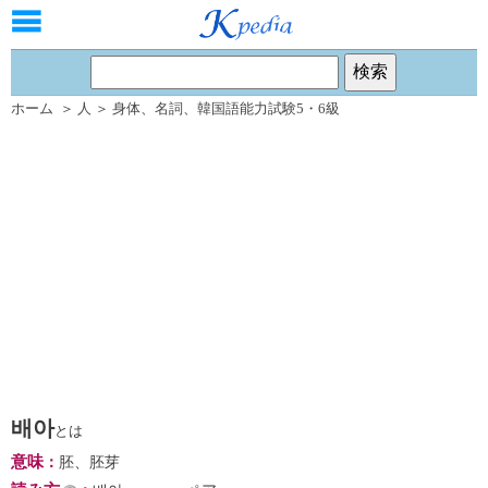
ホーム
＞
人
＞
身体
、
名詞
、
韓国語能力試験5・6級
배아
とは
意味
：
胚、胚芽