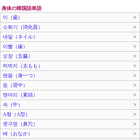
身体の韓国語単語
이（歯）
>
소화기（消化器）
>
네일（ネイル）
>
이빨（歯）
>
오장（五臓）
>
허벅지（太もも）
>
맨몸（身一つ）
>
등（背中）
>
맨머리（素頭）
>
속（中）
>
A형（A型）
>
콧구멍（鼻穴）
>
배（おなか）
>