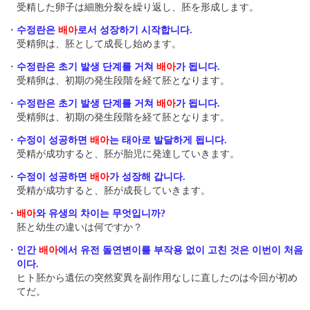
受精した卵子は細胞分裂を繰り返し、胚を形成します。
・
수정란은
배아
로서 성장하기 시작합니다.
受精卵は、胚として成長し始めます。
・
수정란은 초기 발생 단계를 거쳐
배아
가 됩니다.
受精卵は、初期の発生段階を経て胚となります。
・
수정란은 초기 발생 단계를 거쳐
배아
가 됩니다.
受精卵は、初期の発生段階を経て胚となります。
・
수정이 성공하면
배아
는 태아로 발달하게 됩니다.
受精が成功すると、胚が胎児に発達していきます。
・
수정이 성공하면
배아
가 성장해 갑니다.
受精が成功すると、胚が成長していきます。
・
배아
와 유생의 차이는 무엇입니까?
胚と幼生の違いは何ですか？
・
인간
배아
에서 유전 돌연변이를 부작용 없이 고친 것은 이번이 처음
이다.
ヒト胚から遺伝の突然変異を副作用なしに直したのは今回が初め
てだ。