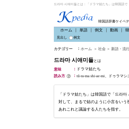
드라마 시애미들とは：「ドラマ姑たち」は韓国語で「
韓国語辞書ケイペ
ホーム
単語
例文
動画
見出し
例文
：
カテゴリー
ホーム
＞
社会
＞
新語・流
드라마 시애미들
とは
：
ドラマ姑たち
意味
：
読み方
tŭ-ra-ma shi-ae-mi、ドゥ
「ドラマ姑たち」は韓国語で「드라마
対して、まるで姑のように小言をいう
あれこれと議論する人たちを指す。