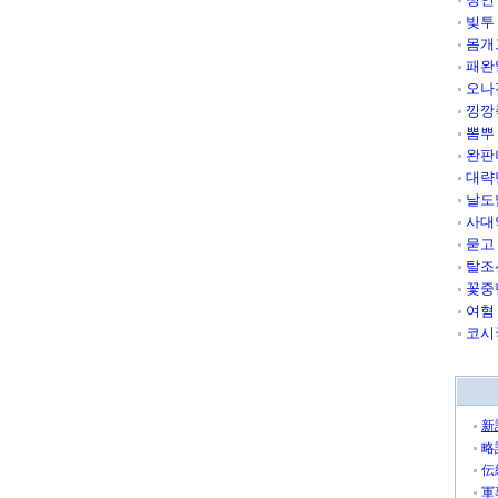
빚투
몸개
패완
오나
낑깡
뽐뿌
완판
대략
날도
사대
묻고
탈조
꽃중
여혐
코시
新
略
伝
軍