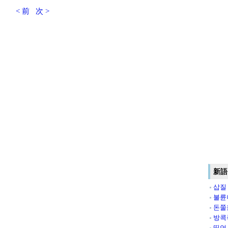
< 前
次 >
新語
삽질
불륜
돈쭐
방콕
띵언