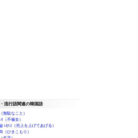
・流行語関連の韓国語
（無駄なこと）
녀（不倫女）
을 내다（売上を上げてあげる）
족（ひきこもり）
（名言）