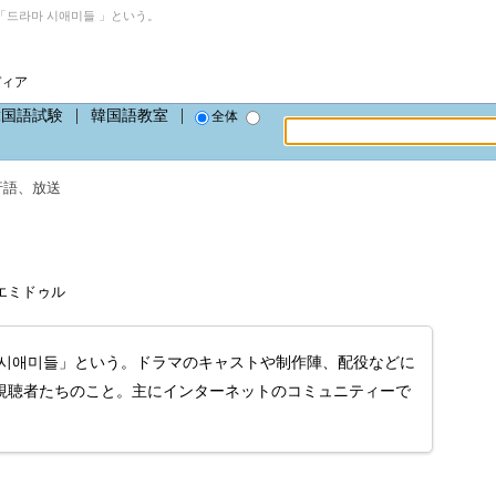
드라마 시애미들 」という。
ディア
韓国語試験
韓国語教室
全体
行語
、
放送
ラマシエミドゥル
 시애미들」という。ドラマのキャストや制作陣、配役などに
視聴者たちのこと。主にインターネットのコミュニティーで