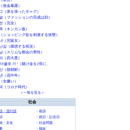
（借金暴露）
그（体を張ったギャグ）
얼（ファッションの完成は顔）
전（完全）
족（キンカン族）
（ショッピング欲を刺激する状態）
녀（完販女）
난감（困惑する状況）
남（スリムな都会の男性）
악（四大悪）
 더블로 가 !（賭け金を2倍に..
선（脱朝鮮）
년（花中年）
（女嫌い）
국（コロナ時代）
＜一覧を見る＞
社会
語・流行語
俗語
語
祝日・記念日
統・文化
社会問題
事
福祉