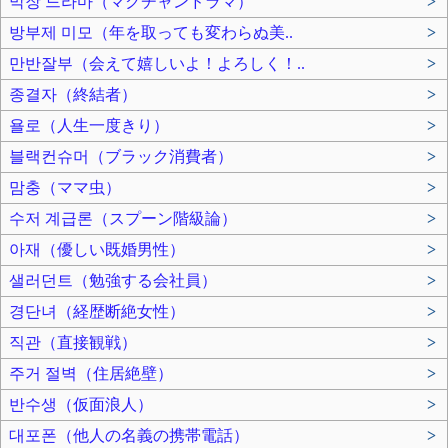
막장 드라마（マクチャンドラマ）
>
방부제 미모（年を取っても変わらぬ美..
>
만반잘부（会えて嬉しいよ！よろしく！..
>
종결자（終結者）
>
욜로（人生一度きり）
>
블랙컨슈머（ブラック消費者）
>
맘충（ママ虫）
>
수저 계급론（スプーン階級論）
>
아재（優しい既婚男性）
>
샐러던트（勉強する会社員）
>
경단녀（経歴断絶女性）
>
직관（直接観戦）
>
주거 절벽（住居絶壁）
>
반수생（仮面浪人）
>
대포폰（他人の名義の携帯電話）
>