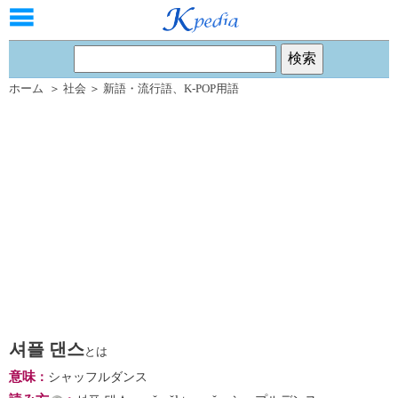
ホーム
＞
社会
＞
新語・流行語
、
K-POP用語
셔플 댄스
とは
意味
：
シャッフルダンス