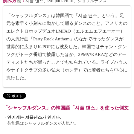
読み方
：
셔플 댄스、syŏ-pŭl taen-sŭ、ショプルデンス
「シャッフルダンス」は韓国語で「셔플 댄스」という。足
元を素早く小刻みに動かして踊るダンスのこと。アメリカの
エレクトロホップデュオLMFAO（エルエムエフエーオー）
の大流行曲「Party Rock Anthem」のなかで行ったダンスが
世界的に広まりK-POPにも波及した。韓国ではチャン・グン
ソクがトーク番組で披露したほか、2PMやKARAなどのアー
ティストたちが踊ったことでも知られている。ライブハウス
やナイトクラブの多い弘大（ホンデ）では若者たちを中心に
流行した。
「シャッフルダンス」の韓国語「셔플 댄스」を使った例文
・
연예계는 셔플댄스가 인기다.
芸能系はシャッフルダンスが人気だ。