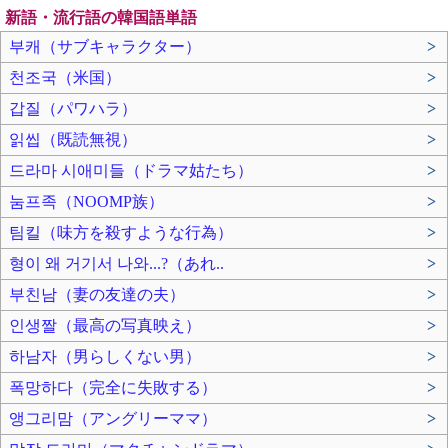
新語・流行語の韓国語単語
부캐（サブキャラクター）
>
천조국（米国）
>
갑질（パワハラ）
>
읽씹（既読無視）
>
드라마 시애미들（ドラマ姑たち）
>
눔프족（NOOMP族）
>
팀킬（味方を殺すような行為）
>
형이 왜 거기서 나와...?（あれ..
>
부친남（妻の友達の夫）
>
인생짤（最高の写真映え）
>
하남자（男らしくない男）
>
폭망하다（完全に失敗する）
>
앵그리맘（アングリーママ）
>