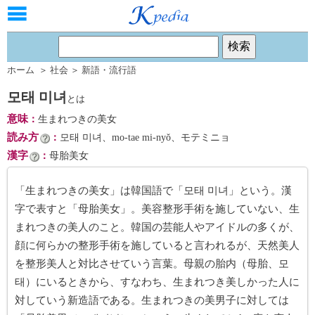
ホーム
＞
社会
＞
新語・流行語
모태 미녀
とは
意味
：
生まれつきの美女
読み方
：
모태 미녀、mo-tae mi-nyŏ、モテミニョ
漢字
：
母胎美女
「生まれつきの美女」は韓国語で「모태 미녀」という。漢
字で表すと「母胎美女」。美容整形手術を施していない、生
まれつきの美人のこと。韓国の芸能人やアイドルの多くが、
顔に何らかの整形手術を施していると言われるが、天然美人
を整形美人と対比させていう言葉。母親の胎内（母胎、모
태）にいるときから、すなわち、生まれつき美しかった人に
対していう新造語である。生まれつきの美男子に対しては