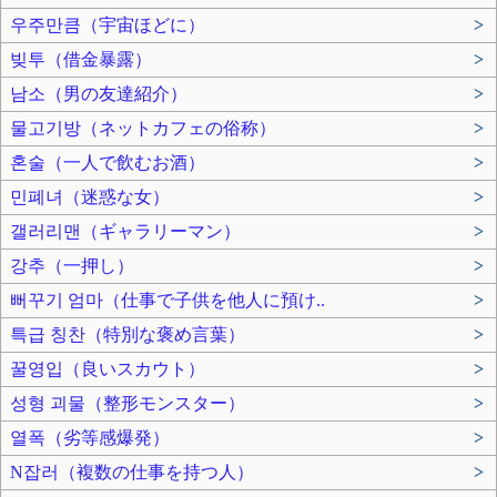
우주만큼（宇宙ほどに）
>
빚투（借金暴露）
>
남소（男の友達紹介）
>
물고기방（ネットカフェの俗称）
>
혼술（一人で飲むお酒）
>
민폐녀（迷惑な女）
>
갤러리맨（ギャラリーマン）
>
강추（一押し）
>
뻐꾸기 엄마（仕事で子供を他人に預け..
>
특급 칭찬（特別な褒め言葉）
>
꿀영입（良いスカウト）
>
성형 괴물（整形モンスター）
>
열폭（劣等感爆発）
>
N잡러（複数の仕事を持つ人）
>