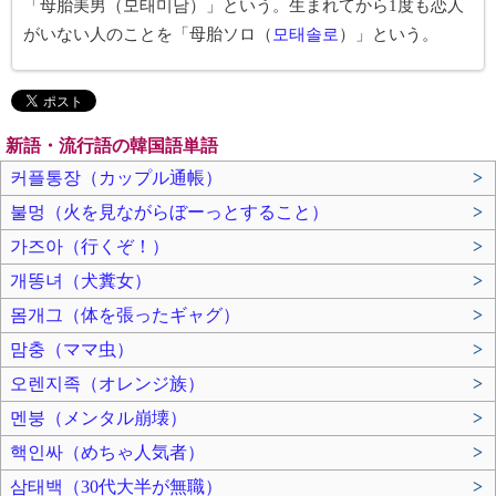
「母胎美男（모태미남）」という。生まれてから1度も恋人
がいない人のことを「母胎ソロ（
모태솔로
）」という。
新語・流行語の韓国語単語
커플통장（カップル通帳）
>
불멍（火を見ながらぼーっとすること）
>
가즈아（行くぞ！）
>
개똥녀（犬糞女）
>
몸개그（体を張ったギャグ）
>
맘충（ママ虫）
>
오렌지족（オレンジ族）
>
멘붕（メンタル崩壊）
>
핵인싸（めちゃ人気者）
>
삼태백（30代大半が無職）
>