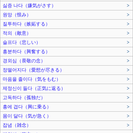
싫증 나다（嫌気がさす）
>
원망（恨み）
>
질투하다（嫉妬する）
>
적의（敵意）
>
슬프다（悲しい）
>
흥분하다（興奮する）
>
경외심（畏敬の念）
>
정떨어지다（愛想が尽きる）
>
마음을 졸이다（気をもむ）
>
제정신이 들다（正気に返る）
>
고독하다（孤独だ）
>
흥에 겹다（興に乗る）
>
몸이 달다（気が急く）
>
잡념（雑念）
>