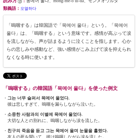
読み方
：
몽메어 울다、mong-me-ŏ ul-da、モンメオウルダ
類義語
：
오열하다
「嗚咽する」は韓国語で「목메어 울다」という。「목메어
울다」は、「嗚咽する」という意味です。感情が高ぶって涙
を流しながら、声が詰まるように泣くことを指します。心か
らの悲しみや感動など、強い感情がこみ上げて涙を抑えられ
なくなる時に使います。
「嗚咽する」の韓国語「목메어 울다」を使った例文
・
그는 너무 슬퍼서 목메어 울었다.
彼は悲しすぎて、嗚咽を漏らしながら泣いた。
・
소중한 사람과의 이별에 목메어 울었다.
大切な人との別れに、嗚咽しながら涙を流した。
・
친구의 죽음을 듣고 그는 목메어 울며 눈물을 흘렸다.
友人の死を聞いて、彼は嗚咽しながら涙を流した。