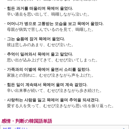
・
힘든 과거를 떠올리며 목메어 울었다.
辛い過去を思い出して、嗚咽しながら泣いた。
・
어머니가 병으로 고통받는 모습을 보고 목메어 울었다.
母親が病気で苦しんでいるのを見て、嗚咽した。
・
그는 슬픔에 잠겨 목메어 울었다.
彼は悲しみのあまり、むせび泣いた。
・
추억이 밀려와서 목메어 울고 말았다.
思い出が込み上げてきて、むせび泣いてしまった。
・
가족과의 이별에 목메어 울면서 소리를 질렀다.
家族との別れに、むせび泣きながら声を上げた。
・
힘든 일이 계속돼서 목메어 울며 계속 걸었다.
辛い出来事が続いて、むせび泣きながら歩き続けた。
・
사랑하는 사람을 잃고 목메어 울며 추억을 되새겼다.
愛する人を失って、むせび泣きながら思い出を振り返った。
感情・判断の韓国語単語