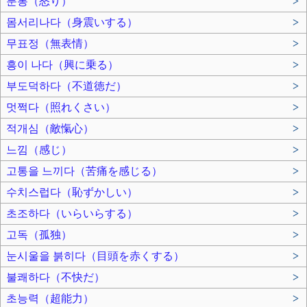
분통（怒り）
>
몸서리나다（身震いする）
>
무표정（無表情）
>
흥이 나다（興に乗る）
>
부도덕하다（不道徳だ）
>
멋쩍다（照れくさい）
>
적개심（敵愾心）
>
느낌（感じ）
>
고통을 느끼다（苦痛を感じる）
>
수치스럽다（恥ずかしい）
>
초조하다（いらいらする）
>
고독（孤独）
>
눈시울을 붉히다（目頭を赤くする）
>
불쾌하다（不快だ）
>
초능력（超能力）
>