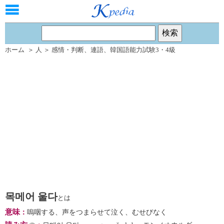
ホーム
＞
人
＞
感情・判断
、
連語
、
韓国語能力試験3・4級
목메어 울다
とは
意味
：
嗚咽する、声をつまらせて泣く、むせびなく