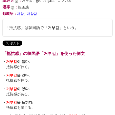
読み方
：
거부감、geo-bu-gam、コブカム
漢字
：
拒否感
類義語
：
저항
、
저항감
「抵抗感」は韓国語で「거부감」という。
「抵抗感」の韓国語「거부감」を使った例文
・
거부감
이 들다.
抵抗感がわく。
・
거부감
을 갖다.
抵抗感を持つ。
・
거부감
이 있다.
抵抗感がある。
・
거부감
을 느끼다.
抵抗感を感じる。