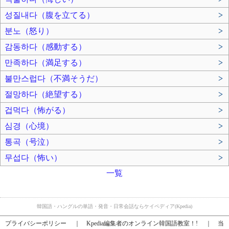
성질내다（腹を立てる）
>
분노（怒り）
>
감동하다（感動する）
>
만족하다（満足する）
>
불만스럽다（不満そうだ）
>
절망하다（絶望する）
>
겁먹다（怖がる）
>
심경（心境）
>
통곡（号泣）
>
무섭다（怖い）
>
一覧
韓国語・ハングルの単語・発音・日常会話ならケイペディア(Kpedia)
プライバシーポリシー
｜
Kpedia編集者のオンライン韓国語教室！!
｜
当