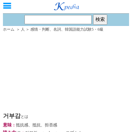
ホーム
＞
人
＞
感情・判断
、
名詞
、
韓国語能力試験5・6級
거부감
とは
意味
：
抵抗感、抵抗、拒否感