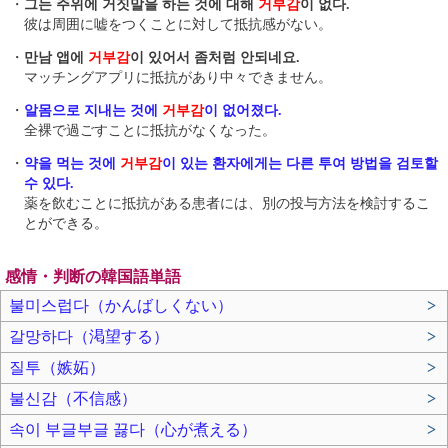
・
그는 주위에 거짓말을 하는 것에 대해
거부감
이 없다.
彼は周囲に嘘をつくことに対して抵抗感がない。
・
만남 앱에
거부감
이 있어서 좀처럼 안되네요.
マッチングアプリに抵抗があり中々できません。
・
알몸으로 지내는 것에
거부감
이 없어졌다.
全裸で過ごすことに抵抗がなくなった。
・
약을 먹는 것에
거부감
이 있는 환자에게는 다른 투여 방법을 검토할
수 있다.
薬を飲むことに抵抗がある患者には、別の投与方法を検討するこ
とができる。
感情・判断の韓国語単語
불미스럽다（かんばしくない）
>
갈망하다（渇望する）
>
질투（嫉妬）
>
불신감（不信感）
>
속이 부글부글 끓다（心が煮える）
>