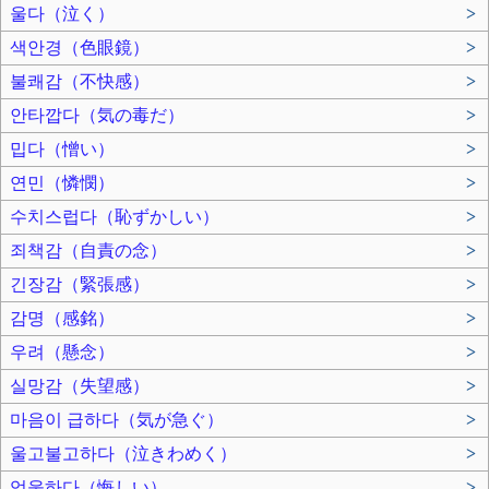
울다（泣く）
>
색안경（色眼鏡）
>
불쾌감（不快感）
>
안타깝다（気の毒だ）
>
밉다（憎い）
>
연민（憐憫）
>
수치스럽다（恥ずかしい）
>
죄책감（自責の念）
>
긴장감（緊張感）
>
감명（感銘）
>
우려（懸念）
>
실망감（失望感）
>
마음이 급하다（気が急ぐ）
>
울고불고하다（泣きわめく）
>
억울하다（悔しい）
>