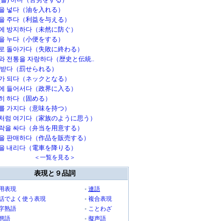
을 넣다（油を入れる）
을 주다（利益を与える）
에 방지하다（未然に防ぐ）
을 누다（小便をする）
로 돌아가다（失敗に終わる）
와 전통을 자랑하다（歴史と伝統..
 받다（罰せられる）
가 되다（ネックとなる）
에 들어서다（政界に入る）
히 하다（固める）
를 가지다（意味を持つ）
처럼 여기다（家族のように思う）
락을 싸다（弁当を用意する）
을 판매하다（作品を販売する）
을 내리다（電車を降りる）
＜一覧を見る＞
表現と９品詞
用表現
連語
話でよく使う表現
複合表現
字熟語
ことわざ
態語
擬声語