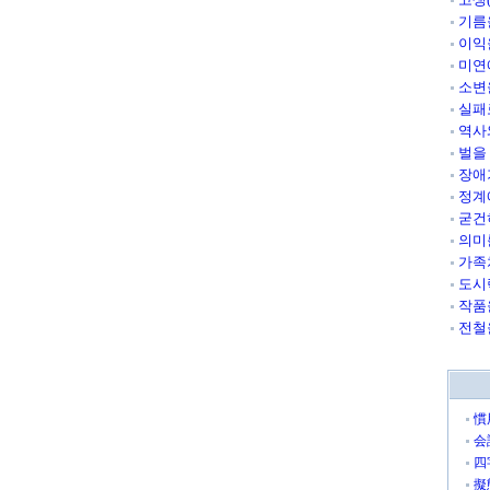
기름
이익
미연
소변
실패
역사
벌을
장애
정계
굳건
의미
가족
도시
작품
전철
慣
会
四
擬