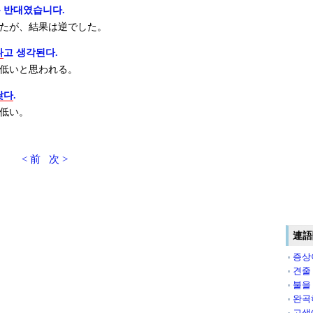
 반대였습니다.
たが、結果は逆でした。
다
고 생각된다.
低いと思われる。
낮다
.
低い。
< 前
次 >
連語
증상
견줄
불을
완곡
고생