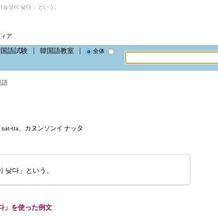
능성이 낮다 」という。
ディア
韓国語試験
韓国語教室
全体
連語
-i nat-tta、カヌンソンイ ナッタ
이 낮다」という。
다」を使った例文