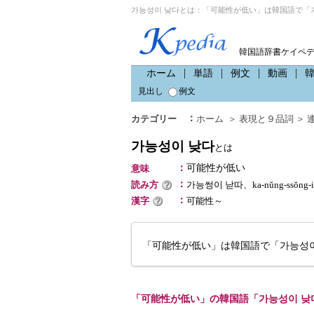
가능성이 낮다とは：「可能性が低い」は韓国語で「가
韓国語辞書ケイペ
ホーム
単語
例文
動画
見出し
例文
：
カテゴリー
ホーム
＞
表現と９品詞
＞
가능성이 낮다
とは
：
可能性が低い
意味
：
読み方
가능썽이 낟따、ka-nŭng-ssŏng
：
漢字
可能性～
「可能性が低い」は韓国語で「가능성
「可能性が低い」の韓国語「가능성이 낮