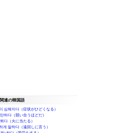
関連の韓国語
이 심해지다（症状がひどくなる）
 만하다（競い合うほどだ）
 쬐다（火に当たる）
하게 말하다（遠回しに言う）
(을) 하다（苦労をする）