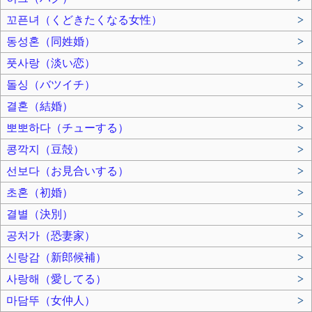
꼬픈녀（くどきたくなる女性）
>
동성혼（同姓婚）
>
풋사랑（淡い恋）
>
돌싱（バツイチ）
>
결혼（結婚）
>
뽀뽀하다（チューする）
>
콩깍지（豆殻）
>
선보다（お見合いする）
>
초혼（初婚）
>
결별（決別）
>
공처가（恐妻家）
>
신랑감（新郎候補）
>
사랑해（愛してる）
>
마담뚜（女仲人）
>