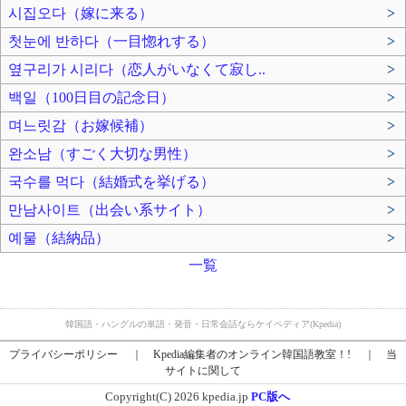
시집오다（嫁に来る）
>
첫눈에 반하다（一目惚れする）
>
옆구리가 시리다（恋人がいなくて寂し..
>
백일（100日目の記念日）
>
며느릿감（お嫁候補）
>
완소남（すごく大切な男性）
>
국수를 먹다（結婚式を挙げる）
>
만남사이트（出会い系サイト）
>
예물（結納品）
>
一覧
韓国語・ハングルの単語・発音・日常会話ならケイペディア(Kpedia)
プライバシーポリシー
｜
Kpedia編集者のオンライン韓国語教室！!
｜
当
サイトに関して
Copyright(C) 2026 kpedia.jp
PC版へ