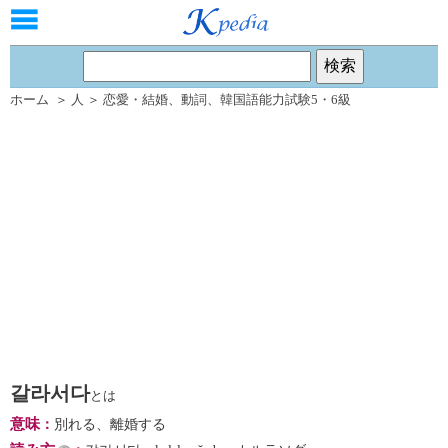
ホーム
＞
人
＞
恋愛・結婚
、
動詞
、
韓国語能力試験5・6級
갈라서다
とは
意味
：
別れる、離婚する