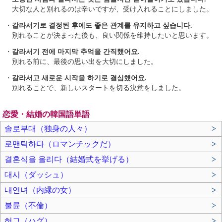
大切な人と別れるのは辛いですが、受け入れることにしました。
・
갈라서기로 결정된 후에도 좋은 관계를 유지하고 싶습니다.
別れることが決まった後も、良い関係を維持したいと思います。
・
갈라서기 전에 마지막 추억을 간직했어요.
別れる前に、最後の思い出を大切にしました。
・
갈라서고 새로운 시작을 하기로 결심했어요.
別れることで、新しいスタートを切る決意をしました。
恋愛・結婚の韓国語単語
솔로부대（独身の人々）
>
로맨틱하다（ロマンチックだ）
>
결혼식을 올리다（結婚式を挙げる）
>
대시（ダッシュ）
>
내연녀（内縁の女）
>
불륜（不倫）
>
허그（ハグ）
>