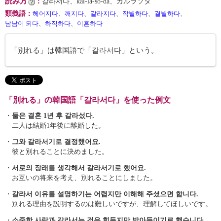
読み方
：
갈라서다、kal-la-sŏ-da、カルラソダ
類義語
：
헤어지다
、
깨지다
、
갈라지다
、
작별하다
、
결별하다
、
남남이 되다
、
하직하다
、
이혼하다
「別れる」は韓国語で「갈라서다」という。
「別れる」の韓国語「갈라서다」を使った例文
・
둘은 결혼 1년 후 갈라섰다.
二人は結婚1年後に離婚した。
・
그와 갈라서기로 결정했어요.
彼と別れることに決めました。
・
서로의 장래를 생각해서 갈라서기로 했어요.
お互いの将来を考え、別れることにしました。
・
갈라서 이유를 설명하기는 어렵지만 이해해 주셨으면 합니다.
別れる理由を説明するのは難しいですが、理解してほしいです。
・
소중한 사람과 갈라서는 것은 힘들지만 받아들이기로 했습니다.