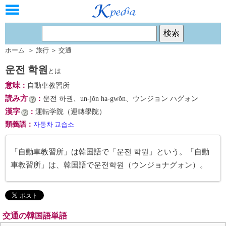
ホーム
＞
旅行
＞
交通
운전 학원
とは
意味
：
自動車教習所
読み方
：
운전 하권、un-jŏn ha-gwŏn、ウンジョン ハグォン
漢字
：
運転学院（運轉學院）
類義語
：
자동차 교습소
「自動車教習所」は韓国語で「운전 학원」という。「自動
車教習所」は、韓国語で운전학원（ウンジョナグォン）。
交通の韓国語単語