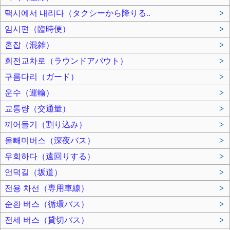
택시에서 내리다（タクシーから降りる..
>
임시편（臨時便）
>
혼잡（混雑）
>
회전교차로（ラウンドアバウト）
>
구름다리（ガード）
>
운수（運輸）
>
교통량（交通量）
>
끼어들기（割り込み）
>
올빼미버스（深夜バス）
>
우회하다（遠回りする）
>
언덕길（坂道）
>
전용 차선（専用車線）
>
순환 버스（循環バス）
>
전세 버스（貸切バス）
>