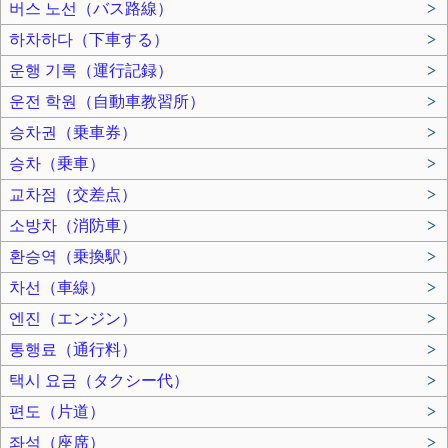
버스 노선（バス路線）
>
하차하다（下車する）
>
운행 기록（運行記録）
>
운전 학원（自動車教習所）
>
승차권（乗車券）
>
승차（乗車）
>
교차점（交差点）
>
소방차（消防車）
>
환승역（乗換駅）
>
차선（車線）
>
엔진（エンジン）
>
통행료（通行料）
>
택시 요금（タクシー代）
>
편도（片道）
>
좌석（座席）
>