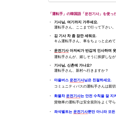
「運転手」の韓国語「운전기사」を使っ
・
기사님, 여기까지 가주세요.
運転手さん、ここまで行って下さい。
・
김 기사 차 좀 잠깐 세워요.
キム運転手さん、車をちょっと止めて
・
운전기사
아저씨가 반갑게 인사하며 웃
運転手さんが、嬉しそうに挨拶しなが
・
기사님, 신촌에 가나요?
運転手さん、新村へ行きますか？
・
마을버스
운전기사
님은 친절하세요.
コミュニティバスの運転手さんは親切
・
화물차
운전기사
는 안전 수칙을 잘 지
貨物車の運転手は安全規則をよく守ら
・
좌석벨트는
운전기사
뿐만 아니라 모든