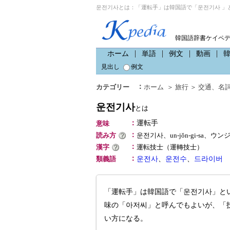
운전기사とは：「運転手」は韓国語で「운전기사 」
韓国語辞書ケイペ
ホーム
単語
例文
動画
見出し
例文
：
カテゴリー
ホーム
＞
旅行
＞
交通
、
名
운전기사
とは
：
運転手
意味
：
読み方
운전기사、un-jŏn-gi-sa、ウ
：
漢字
運転技士（運轉技士）
：
類義語
운전사
、
운전수
、
드라이버
「運転手」は韓国語で「운전기사」と
味の「아저씨」と呼んでもよいが、「
い方になる。