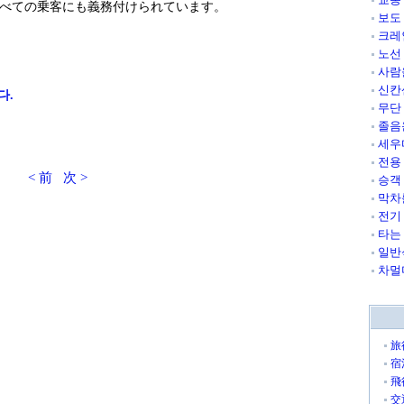
べての乗客にも義務付けられています。
보도
크레
노선
사람
신칸
다.
무단
졸음
세우
전용
< 前
次 >
승객
막차
전기
타는
일반
차멀
旅
宿
飛
交