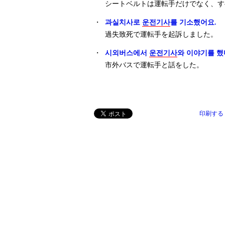
シートベルトは運転手だけでなく、す
・
과실치사로
운전기사
를 기소했어요.
過失致死で運転手を起訴しました。
・
시외버스에서
운전기사
와 이야기를 했
市外バスで運転手と話をした。
印刷する