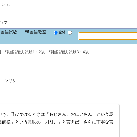
という。
ディア
韓国語試験
韓国語教室
全体
詞
、
韓国語能力試験1・2級
、
韓国語能力試験3・4級
ンジョンギサ
いう。呼びかけるときは「おじさん、おにいさん」という意
技師様」という意味の「기사님」と言えば、さらに丁寧な言