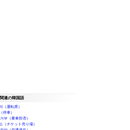
関連の韓国語
석（運転席）
（停車）
 거부（乗車拒否）
소（チケット売り場）
 위반（交通違反）