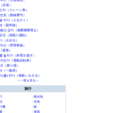
（歩道）
인차（クレーン車）
 번호（路線番号）
을 치다（人をひく）
센（新幹線）
 횡단 금지（無断横断禁止）
운전（居眠り運転）
다（止める）
 차선（専用車線）
（乗客）
를 놓치다（終電を逃す）
 자전거（電動自転車）
 곳（乗り場）
석（一般席）
미(를) 하다（車酔いをする）
＜一覧を見る＞
旅行
行
観光地
泊
空港
行機
船
通
車両