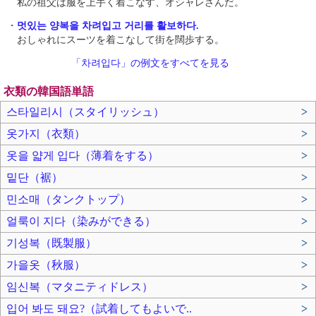
私の祖父は服を上手く着こなす、オシャレさんだ。
・
멋있는 양복을 차려입고 거리를 활보하다.
おしゃれにスーツを着こなして街を闊歩する。
「차려입다」の例文をすべてを見る
衣類の韓国語単語
스타일리시（スタイリッシュ）
>
옷가지（衣類）
>
옷을 얇게 입다（薄着をする）
>
밑단（裾）
>
민소매（タンクトップ）
>
얼룩이 지다（染みができる）
>
기성복（既製服）
>
가을옷（秋服）
>
임신복（マタニティドレス）
>
입어 봐도 돼요?（試着してもよいで..
>