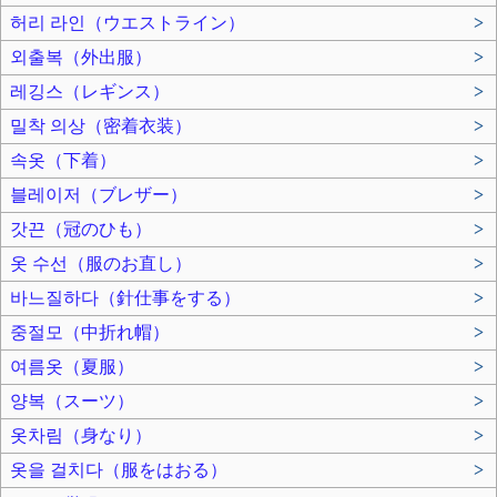
허리 라인（ウエストライン）
>
외출복（外出服）
>
레깅스（レギンス）
>
밀착 의상（密着衣装）
>
속옷（下着）
>
블레이저（ブレザー）
>
갓끈（冠のひも）
>
옷 수선（服のお直し）
>
바느질하다（針仕事をする）
>
중절모（中折れ帽）
>
여름옷（夏服）
>
양복（スーツ）
>
옷차림（身なり）
>
옷을 걸치다（服をはおる）
>