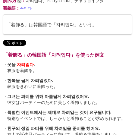
読み方
：
차려입따、cha-ryŏ-ip-tta、チャリョイプタ
類義語
：
꾸미다
「着飾る」は韓国語で「차려입다」という。
「着飾る」の韓国語「차려입다」を使った例文
・
옷을
차려입다
.
衣服を着飾る。
・
한복을 곱게 차려입었다.
韓服をきれいに着飾った。
・
그녀는 파티를 위해 아름답게 차려입었어요.
彼女はパーティーのために美しく着飾りました。
・
특별한 이벤트에서는 제대로 차려입는 것이 요구됩니다.
特別なイベントでは、しっかりと着飾ることが求められます。
・
친구의 생일 파티를 위해 차려입을 준비를 했어요.
友人の誕生日パーティーに向けて、着飾る準備をしました。