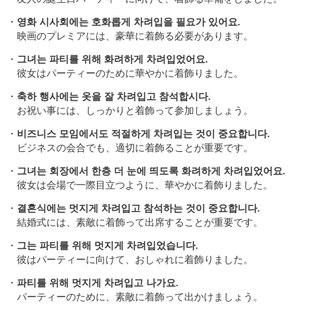
・
영화 시사회에는 호화롭게 차려입을 필요가 있어요.
映画のプレミアには、豪華に着飾る必要があります。
・
그녀는 파티를 위해 화려하게 차려입었어요.
彼女はパーティーのために華やかに着飾りました。
・
축하 행사에는 옷을 잘 차려입고 참석합시다.
お祝い事には、しっかりと着飾って参加しましょう。
・
비즈니스 모임에서도 적절하게 차려입는 것이 중요합니다.
ビジネスの会合でも、適切に着飾ることが重要です。
・
그녀는 회장에서 한층 더 눈에 띄도록 화려하게 차려입었어요.
彼女は会場で一際目立つように、華やかに着飾りました。
・
결혼식에는 멋지게 차려입고 참석하는 것이 중요합니다.
結婚式には、素敵に着飾って出席することが重要です。
・
그는 파티를 위해 멋지게 차려입었습니다.
彼はパーティーに向けて、おしゃれに着飾りました。
・
파티를 위해 멋지게 차려입고 나가요.
パーティーのために、素敵に着飾って出かけましょう。