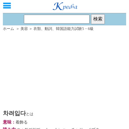
ホーム
＞
美容
＞
衣類
、
動詞
、
韓国語能力試験5・6級
차려입다
とは
意味
：
着飾る