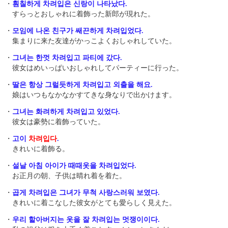
・
훤칠하게 차려입은 신랑이 나타났다.
すらっとおしゃれに着飾った新郎が現れた。
・
모임에 나온 친구가 쌔끈하게 차려입었다.
集まりに来た友達がかっこよくおしゃれしていた。
・
그녀는 한껏 차려입고 파티에 갔다.
彼女はめいっぱいおしゃれしてパーティーに行った。
・
딸은 항상 그럴듯하게 차려입고 외출을 해요.
娘はいつもなかなかすてきな身なりで出かけます。
・
그녀는 화려하게 차려입고 있었다.
彼女は豪勢に着飾っていた。
・
고이
차려입다
.
きれいに着飾る。
・
설날 아침 아이가 때때옷을 차려입었다.
お正月の朝、子供は晴れ着を着た。
・
곱게 차려입은 그녀가 무척 사랑스러워 보였다.
きれいに着こなした彼女がとても愛らしく見えた。
・
우리 할아버지는 옷을 잘 차려입는 멋쟁이이다.