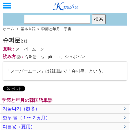
ホーム
＞
基本単語
＞
季節と年月
、
宇宙
슈퍼문
とは
意味
：
スーパームーン
読み方
：
슈퍼문、syu-pŏ-mun、シュポムン
「スーパームーン」は韓国語で「슈퍼문」という。
季節と年月の韓国語単語
겨울나기（越冬）
>
한두 달（１〜２ヵ月）
>
여름용（夏用）
>