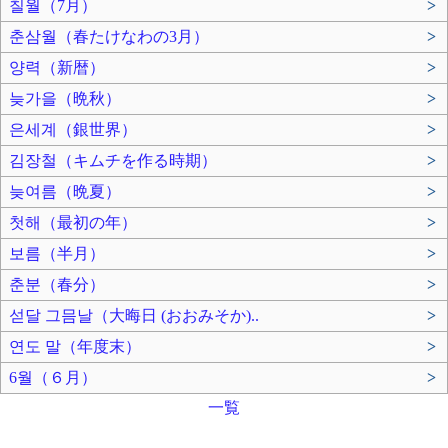
칠월（7月）
>
춘삼월（春たけなわの3月）
>
양력（新暦）
>
늦가을（晩秋）
>
은세계（銀世界）
>
김장철（キムチを作る時期）
>
늦여름（晩夏）
>
첫해（最初の年）
>
보름（半月）
>
춘분（春分）
>
섣달 그믐날（大晦日 (おおみそか)..
>
연도 말（年度末）
>
6월（６月）
>
一覧