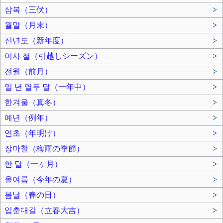
삼복（三伏）
>
월말（月末）
>
신년도（新年度）
>
이사 철（引越しシーズン）
>
전월（前月）
>
일 년 열두 달（一年中）
>
한겨울（真冬）
>
예년（例年）
>
연초（年明け）
>
장마철（梅雨の季節）
>
한 달（一ヶ月）
>
올여름（今年の夏）
>
봄날（春の日）
>
입춘대길（立春大吉）
>