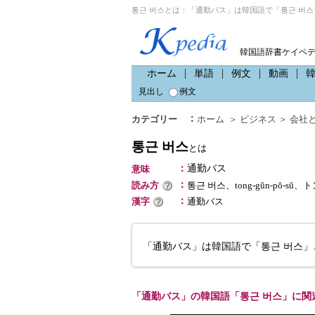
통근 버스とは：「通勤バス」は韓国語で「통근 버스
韓国語辞書ケイペ
ホーム
単語
例文
動画
見出し
例文
：
カテゴリー
ホーム
＞
ビジネス
＞
会社
통근 버스
とは
：
通勤バス
意味
：
読み方
통근 버스、tong-gŭn-pŏ-sŭ
：
漢字
通勤バス
「通勤バス」は韓国語で「통근 버스」
「通勤バス」の韓国語「통근 버스」に関