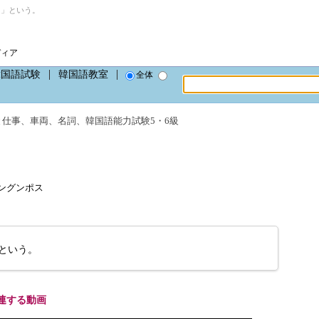
 」という。
ディア
韓国語試験
韓国語教室
全体
と仕事
、
車両
、
名詞
、
韓国語能力試験5・6級
、トングンポス
という。
連する動画