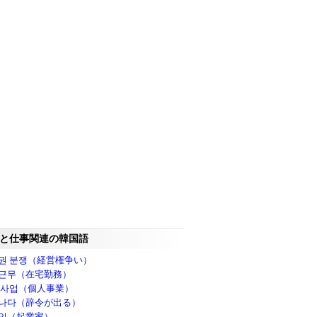
と仕事関連の韓国語
권 분쟁（経営権争い）
근무（在宅勤務）
 사업（個人事業）
나다（辞令が出る）
인（起業家）