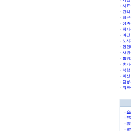
사표
관리
퇴근
성과
회사
야간
노사
인건
사원
합병
휴가
복합
파산
감봉
워크
会
部
職
接