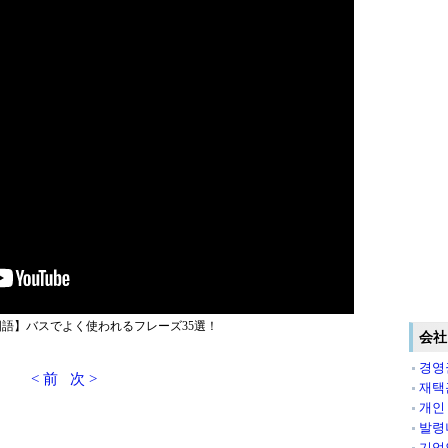
語】バスでよく使われるフレーズ35選！
会社
경영
< 前
次 >
재택
개인
발령
기업