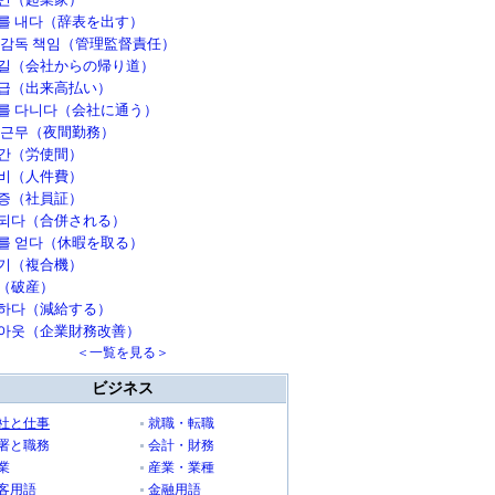
를 내다（辞表を出す）
 감독 책임（管理監督責任）
길（会社からの帰り道）
급（出来高払い）
를 다니다（会社に通う）
 근무（夜間勤務）
간（労使間）
비（人件費）
증（社員証）
되다（合併される）
를 얻다（休暇を取る）
기（複合機）
（破産）
하다（減給する）
아웃（企業財務改善）
＜一覧を見る＞
ビジネス
社と仕事
就職・転職
署と職務
会計・財務
業
産業・業種
客用語
金融用語