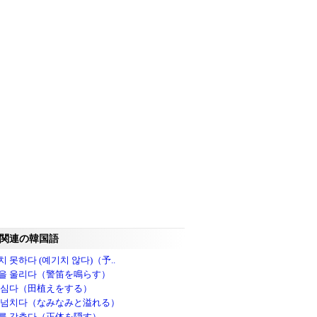
関連の韓国語
 못하다 (예기치 않다)（予..
을 울리다（警笛を鳴らす）
 심다（田植えをする）
 넘치다（なみなみと溢れる）
를 감추다（正体を隠す）