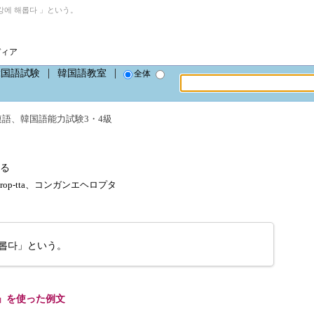
에 해롭다 」という。
ディア
韓国語試験
韓国語教室
全体
連語
、
韓国語能力試験3・4級
る
ae-rop-tta、コンガンエヘロプタ
롭다」という。
」を使った例文