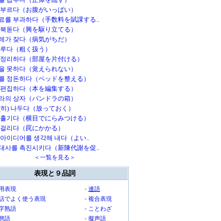
 부르다（お腹がいっぱい）
료를 부과하다（手数料を賦課する..
 북돋다（興を駆り立てる）
레가 잦다（病気がちだ）
다루다（粗く扱う）
 정리하다（部屋を片付ける）
을 못하다（覚えられない）
를 정돈하다（ベッドを整える）
 편집하다（本を編集する）
라의 상자（パンドラの箱）
(히) 나두다（放っておく）
 흘기다（横目でにらみつける）
 걸리다（罠にかかる）
 아이디어를 생각해 내다（よい..
대사를 촉진시키다（新陳代謝を促..
＜一覧を見る＞
表現と９品詞
用表現
連語
話でよく使う表現
複合表現
字熟語
ことわざ
態語
擬声語