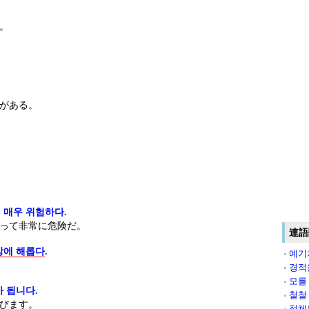
。
がある。
 매우 위험하다.
って非常に危険だ。
連語
강에 해롭다
.
예기치
경적
모를
 됩니다.
철철
びます。
정체