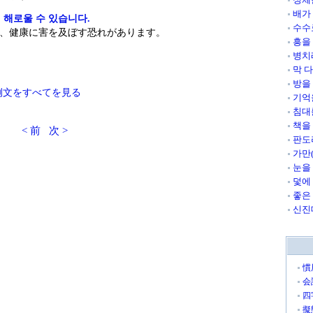
배가
 해로울 수 있습니다.
수수
、健康に害を及ぼす恐れがあります。
흥을
병치
막 
방을
例文をすべてを見る
기억
침대
책을
< 前
次 >
판도
가만
눈을
덫에
좋은
신진
慣
会
四
擬