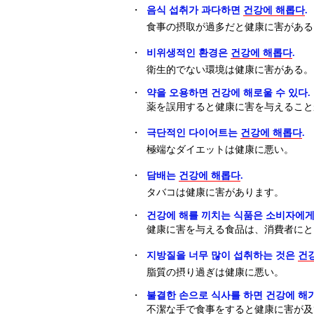
・
음식 섭취가 과다하면
건강에 해롭다
.
食事の摂取が過多だと健康に害がある
・
비위생적인 환경은
건강에 해롭다
.
衛生的でない環境は健康に害がある。
・
약을 오용하면 건강에 해로울 수 있다.
薬を誤用すると健康に害を与えること
・
극단적인 다이어트는
건강에 해롭다
.
極端なダイエットは健康に悪い。
・
담배는
건강에 해롭다
.
タバコは健康に害があります。
・
건강에 해를 끼치는 식품은 소비자에게
健康に害を与える食品は、消費者にと
・
지방질을 너무 많이 섭취하는 것은
건
脂質の摂り過ぎは健康に悪い。
・
불결한 손으로 식사를 하면 건강에 해가
不潔な手で食事をすると健康に害が及