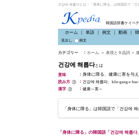
건강에 해롭다とは：「身体に障る」は韓国語で「건강
韓国語辞書ケイペ
ホーム
単語
例文
動画
見出し
例文
：
カテゴリー
ホーム
＞
表現と９品詞
＞
건강에 해롭다
とは
：
身体に障る、健康に害を与え
意味
：
読み方
건강에 해롭따、kŏn-gang-e h
：
漢字
健康～害～
「身体に障る」は韓国語で「건강에 해
「身体に障る」の韓国語「건강에 해롭다