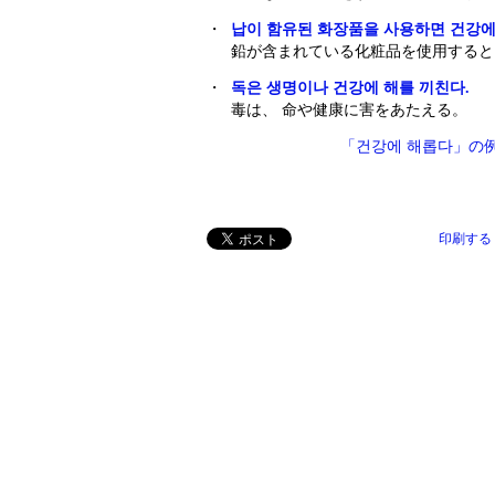
・
납이 함유된 화장품을 사용하면 건강에
鉛が含まれている化粧品を使用すると
・
독은 생명이나 건강에 해를 끼친다.
毒は、 命や健康に害をあたえる。
「건강에 해롭다」の
印刷する