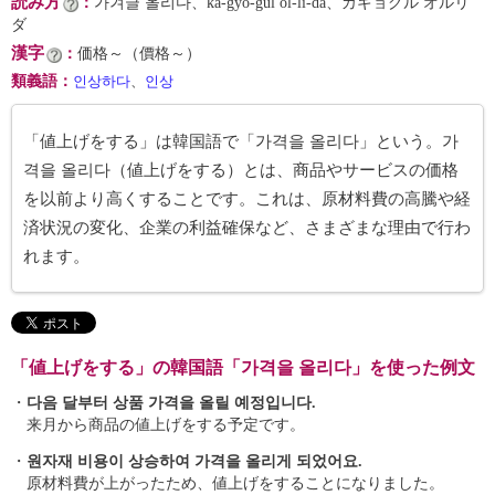
読み方
：
가겨글 올리다、ka-gyŏ-gŭl ol-li-da、カギョグル オルリ
ダ
漢字
：
価格～（價格～）
類義語
：
인상하다
、
인상
「値上げをする」は韓国語で「가격을 올리다」という。가
격을 올리다（値上げをする）とは、商品やサービスの価格
を以前より高くすることです。これは、原材料費の高騰や経
済状況の変化、企業の利益確保など、さまざまな理由で行わ
れます。
「値上げをする」の韓国語「가격을 올리다」を使った例文
・
다음 달부터 상품 가격을 올릴 예정입니다.
来月から商品の値上げをする予定です。
・
원자재 비용이 상승하여 가격을 올리게 되었어요.
原材料費が上がったため、値上げをすることになりました。