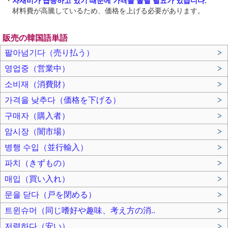
・
자재비가 급등하고 있기 때문에 가격을 올릴 필요가 있습니다.
材料費が高騰しているため、価格を上げる必要があります。
販売の韓国語単語
팔아넘기다（売り払う）
>
영업중（営業中）
>
소비재（消費財）
>
가격을 낮추다（価格を下げる）
>
구매자（購入者）
>
암시장（闇市場）
>
병행 수입（並行輸入）
>
파치（きずもの）
>
매입（買い入れ）
>
문을 닫다（戸を閉める）
>
트윈슈머（同じ嗜好や趣味、考え方の消..
>
저렴하다（安い）
>