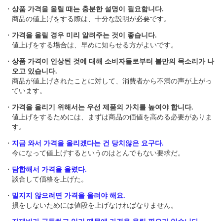
・
상품 가격을 올릴 때는 충분한 설명이 필요합니다.
商品の値上げをする際は、十分な説明が必要です。
・
가격을 올릴 경우 미리 알려주는 것이 좋습니다.
値上げをする場合は、早めに知らせる方がよいです。
・
상품 가격이 인상된 것에 대해 소비자들로부터 불만의 목소리가 나
오고 있습니다.
商品が値上げされたことに対して、消費者から不満の声が上がっ
ています。
・
가격을 올리기 위해서는 우선 제품의 가치를 높여야 합니다.
値上げをするためには、まずは商品の価値を高める必要がありま
す。
・
지금 와서 가격을 올리겠다는 건 당치않은 요구다.
今になって値上げするというのはとんでもない要求だ。
・
담합해서 가격을 올렸다.
談合して価格を上げた。
・
밑지지 않으려면 가격을 올려야 해요.
損をしないためには値段を上げなければなりません。