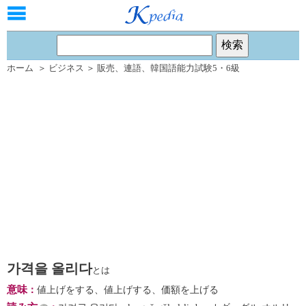
ホーム
＞
ビジネス
＞
販売
、
連語
、
韓国語能力試験5・6級
가격을 올리다
とは
意味
：
値上げをする、値上げする、価額を上げる