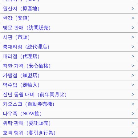
원산지（原産地）
>
싼값（安値）
>
방문 판매（訪問販売）
>
시판（市販）
>
총대리점（総代理店）
>
대리점（代理店）
>
착한 가격（安心価格）
>
가맹점（加盟店）
>
역수입（逆輸入）
>
전년 동월 대비（前年同月比）
>
키오스크（自動券売機）
>
나우족（NOW族）
>
위탁 판매（委託販売）
>
호객 행위（客引き行為）
>