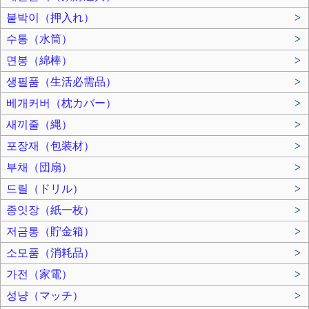
붙박이（押入れ）
>
수통（水筒）
>
면봉（綿棒）
>
생필품（生活必需品）
>
베개커버（枕カバー）
>
새끼줄（縄）
>
포장재（包装材）
>
부채（団扇）
>
드릴（ドリル）
>
종잇장（紙一枚）
>
저금통（貯金箱）
>
소모품（消耗品）
>
가전（家電）
>
성냥（マッチ）
>