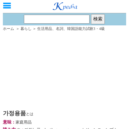
ホーム
＞
暮らし
＞
生活用品
、
名詞
、
韓国語能力試験3・4級
가정용품
とは
意味
：
家庭用品