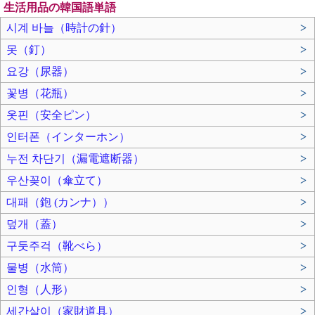
生活用品の韓国語単語
시계 바늘（時計の針）
>
못（釘）
>
요강（尿器）
>
꽃병（花瓶）
>
옷핀（安全ピン）
>
인터폰（インターホン）
>
누전 차단기（漏電遮断器）
>
우산꽂이（傘立て）
>
대패（鉋 (カンナ））
>
덮개（蓋）
>
구둣주걱（靴べら）
>
물병（水筒）
>
인형（人形）
>
세간살이（家財道具）
>