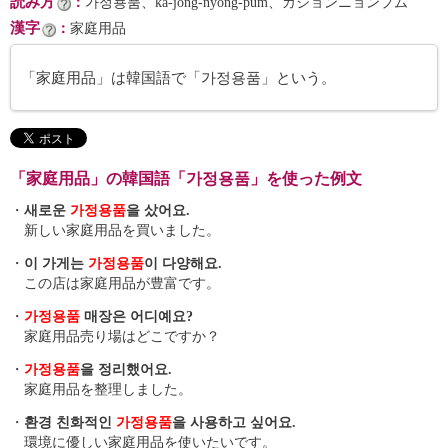
読み方
：
가정뇽품、ka-jŏng-nyong-pum、カジョンニョンプム
漢字
：
家庭用品
「家庭用品」は韓国語で「가정용품」という。
「家庭用品」の韓国語「가정용품」を使った例文
・
새로운
가정용품
을 샀어요.
新しい家庭用品を買いました。
・
이 가게는
가정용품
이 다양해요.
この店は家庭用品が豊富です。
・
가정용품
매장은 어디예요?
家庭用品売り場はどこですか？
・
가정용품
을 정리했어요.
家庭用品を整理しました。
・
환경 친화적인
가정용품
을 사용하고 싶어요.
環境に優しい家庭用品を使いたいです。