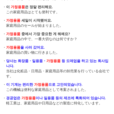
・
이
가정용품
은 정말 편리해요.
この家庭用品はとても便利です。
・
가정용품
세일이 시작됐어요.
家庭用品のセールが始まりました。
・
가정용품
중에서 가장 중요한 게 뭐예요?
家庭用品の中で、一番大切なのは何ですか？
・
가정용품
을 사러 갔어요.
家庭用品の買い物に行きました。
・
당사는 화장품・일용품・
가정용품
등 도매업을 하고 있는 회사입
니다.
当社は化粧品・日用品・家庭用品等の卸売業を行っている会社で
す。
・
이 기계는 편리한
가정용품
으로 고안되었습니다.
この機械は便利な家庭用品として考案されました。
・
경공업은
가정용품
이나 일용품 등의 제조에 특화되어 있습니다.
軽工業は、家庭用品や日用品などの製造に特化しています。