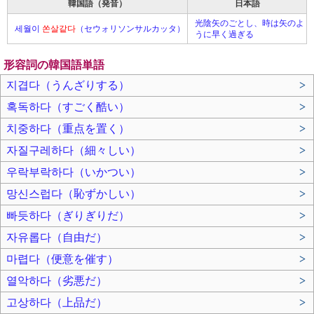
韓国語（発音）
日本語
光陰矢のごとし、時は矢のよ
세월이
쏜살같다
（セウォリソンサルカッタ）
うに早く過ぎる
形容詞の韓国語単語
지겹다（うんざりする）
>
혹독하다（すごく酷い）
>
치중하다（重点を置く）
>
자질구레하다（細々しい）
>
우락부락하다（いかつい）
>
망신스럽다（恥ずかしい）
>
빠듯하다（ぎりぎりだ）
>
자유롭다（自由だ）
>
마렵다（便意を催す）
>
열악하다（劣悪だ）
>
고상하다（上品だ）
>