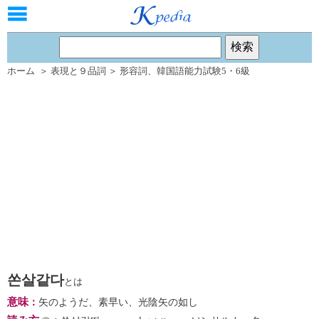
ホーム
＞
表現と９品詞
＞
形容詞
、
韓国語能力試験5・6級
쏜살같다
とは
意味
：
矢のようだ、素早い、光陰矢の如し