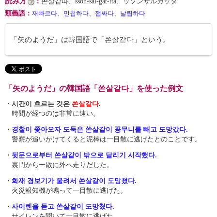
読み方
：
쏜살같따、sson-sal-gat-tta、ッソンサルカッタ
類義語
：
재빠르다
、
민첩하다
、
잽싸다
、
날렵하다
「矢のようだ」は韓国語で「쏜살같다」という。
「矢のようだ」の韓国語「쏜살같다」を使った例文
・
시간이 흐르는 것은
쏜살같다
.
時間が経つのは非常に速い。
・
경찰이 쫓아오자 도둑은 쏜살같이 꽁무니를 빼고 도망갔다.
警察が追いかけてくると泥棒は一目散に逃げたとのことです。
・
뒷문으로부터 쏜살같이 밖으로 달리기 시작했다.
裏門から一散に外へ走りだした。
・
화재 경보기가 울려서 쏜살같이 도망쳤다.
火災報知機が鳴って一目散に逃げた。
・
사이렌을 듣고 쏜살같이 도망쳤다.
サイレンを聞いて一目散に逃げた。