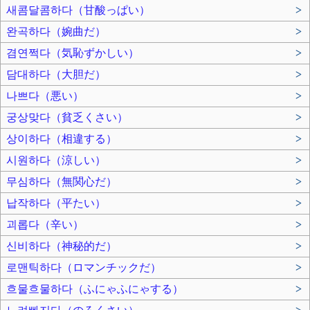
새콤달콤하다（甘酸っぱい）
>
완곡하다（婉曲だ）
>
겸연쩍다（気恥ずかしい）
>
담대하다（大胆だ）
>
나쁘다（悪い）
>
궁상맞다（貧乏くさい）
>
상이하다（相違する）
>
시원하다（涼しい）
>
무심하다（無関心だ）
>
납작하다（平たい）
>
괴롭다（辛い）
>
신비하다（神秘的だ）
>
로맨틱하다（ロマンチックだ）
>
흐물흐물하다（ふにゃふにゃする）
>