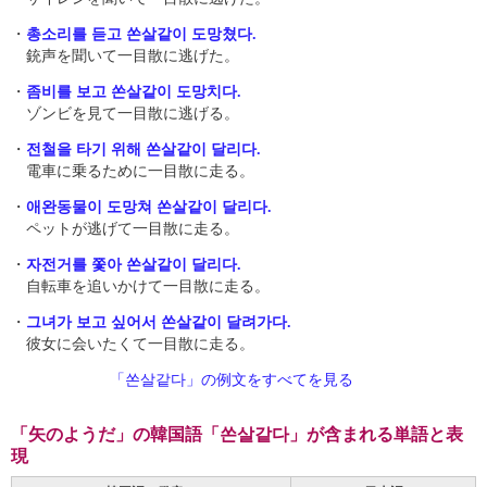
・
총소리를 듣고 쏜살같이 도망쳤다.
銃声を聞いて一目散に逃げた。
・
좀비를 보고 쏜살같이 도망치다.
ゾンビを見て一目散に逃げる。
・
전철을 타기 위해 쏜살같이 달리다.
電車に乗るために一目散に走る。
・
애완동물이 도망쳐 쏜살같이 달리다.
ペットが逃げて一目散に走る。
・
자전거를 쫓아 쏜살같이 달리다.
自転車を追いかけて一目散に走る。
・
그녀가 보고 싶어서 쏜살같이 달려가다.
彼女に会いたくて一目散に走る。
「쏜살같다」の例文をすべてを見る
「矢のようだ」の韓国語「쏜살같다」が含まれる単語と表
現