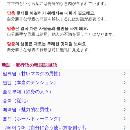
ママ虫という言葉には侮辱的な意図が含まれています。
・
맘충
문제를 해결하기 위해서는 대화가 필요해요.
自分勝手な母親の問題を解決するには対話が必要です。
・
맘충
은 결국 다른 사람들의 불만을 사게 돼요.
自分勝手な母親は結局、他人の不満を買うことになります。
・
맘충
의 행동은 때로는 무례한 것처럼 보여요.
自分勝手な母親の行動は時に無礼に見えます。
新語・流行語の韓国語単語
밀크남（甘いマスクの男性）
>
찐텐（本当のテンション）
>
솔로부대（独身の人々）
>
종북（従北）
>
매력남（魅力的な男性）
>
홈트（ホームトレーニング）
>
큐레이슈머（自分に合う使い方を創り出..
>