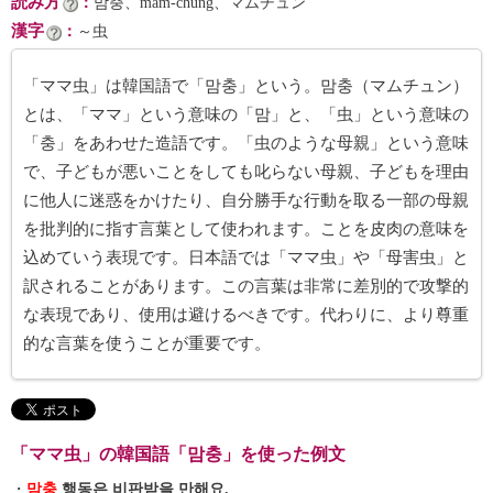
読み方
：
맘충、mam-chung、マムチュン
漢字
：
～虫
「ママ虫」は韓国語で「맘충」という。맘충（マムチュン）
とは、「ママ」という意味の「맘」と、「虫」という意味の
「충」をあわせた造語です。「虫のような母親」という意味
で、子どもが悪いことをしても叱らない母親、子どもを理由
に他人に迷惑をかけたり、自分勝手な行動を取る一部の母親
を批判的に指す言葉として使われます。ことを皮肉の意味を
込めていう表現です。日本語では「ママ虫」や「母害虫」と
訳されることがあります。この言葉は非常に差別的で攻撃的
な表現であり、使用は避けるべきです。代わりに、より尊重
的な言葉を使うことが重要です。
「ママ虫」の韓国語「맘충」を使った例文
・
맘충
행동은 비판받을 만해요.