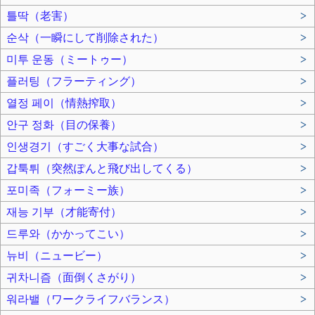
틀딱（老害）
>
순삭（一瞬にして削除された）
>
미투 운동（ミートゥー）
>
플러팅（フラーティング）
>
열정 페이（情熱搾取）
>
안구 정화（目の保養）
>
인생경기（すごく大事な試合）
>
갑툭튀（突然ぽんと飛び出してくる）
>
포미족（フォーミー族）
>
재능 기부（才能寄付）
>
드루와（かかってこい）
>
뉴비（ニュービー）
>
귀차니즘（面倒くさがり）
>
워라밸（ワークライフバランス）
>