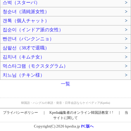
스벅（スターバ）
>
청순녀（清純派女性）
>
갠톡（個人チャット）
>
집순이（インドア派の女性）
>
빤끈녀（パンクンニョ）
>
삼팔선（38才で退職）
>
김치녀（キムチ女）
>
먹스타그램（モクスタグラム）
>
치느님（チキン様）
>
一覧
韓国語・ハングルの単語・発音・日常会話ならケイペディア(Kpedia)
プライバシーポリシー
｜
Kpedia編集者のオンライン韓国語教室！!
｜
当
サイトに関して
Copyright(C) 2026 kpedia.jp
PC版へ