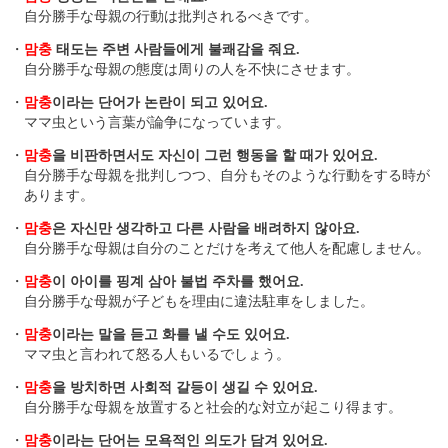
自分勝手な母親の行動は批判されるべきです。
・
맘충
태도는 주변 사람들에게 불쾌감을 줘요.
自分勝手な母親の態度は周りの人を不快にさせます。
・
맘충
이라는 단어가 논란이 되고 있어요.
ママ虫という言葉が論争になっています。
・
맘충
을 비판하면서도 자신이 그런 행동을 할 때가 있어요.
自分勝手な母親を批判しつつ、自分もそのような行動をする時が
あります。
・
맘충
은 자신만 생각하고 다른 사람을 배려하지 않아요.
自分勝手な母親は自分のことだけを考えて他人を配慮しません。
・
맘충
이 아이를 핑계 삼아 불법 주차를 했어요.
自分勝手な母親が子どもを理由に違法駐車をしました。
・
맘충
이라는 말을 듣고 화를 낼 수도 있어요.
ママ虫と言われて怒る人もいるでしょう。
・
맘충
을 방치하면 사회적 갈등이 생길 수 있어요.
自分勝手な母親を放置すると社会的な対立が起こり得ます。
・
맘충
이라는 단어는 모욕적인 의도가 담겨 있어요.