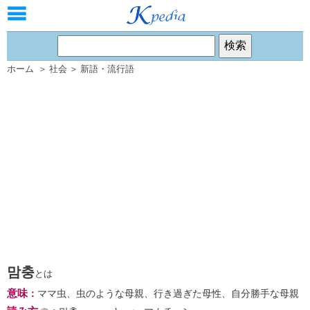
ホーム
＞
社会
＞
新語・流行語
맘충
とは
意味
：
ママ虫、虫のような母親、行き過ぎた母性、自分勝手な母親