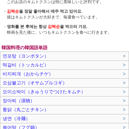
このお店のキムトクスンは特に美味しいと評判です。
・
김떡순
을 정말 좋아해서 매주 먹고 있어요.
彼はキムトクスンが大好きで、毎週食べています。
・
영화를 본 후에는 항상
김떡순
을 먹으러 가요.
映画を見た後に、いつもキムトクスンを食べに行きます。
韓国料理の韓国語単語
연포탕（ヨンポタン）
>
떡갈비（トッカルビ）
>
비지찌개（おからチゲ）
>
오삼불고기（オサムプルコギ）
>
오이소박이（きゅうりでつけたキムチ）
>
장아찌（漬物）
>
통닭（丸ごとチキン）
>
냉면（冷麺）
>
복어탕（フグ鍋）
>