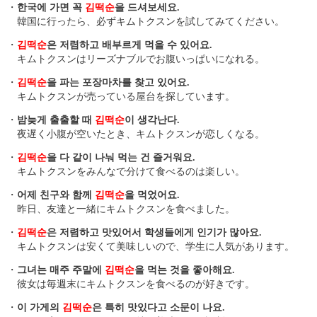
・
한국에 가면 꼭
김떡순
을 드셔보세요.
韓国に行ったら、必ずキムトクスンを試してみてください。
・
김떡순
은 저렴하고 배부르게 먹을 수 있어요.
キムトクスンはリーズナブルでお腹いっぱいになれる。
・
김떡순
을 파는 포장마차를 찾고 있어요.
キムトクスンが売っている屋台を探しています。
・
밤늦게 출출할 때
김떡순
이 생각난다.
夜遅く小腹が空いたとき、キムトクスンが恋しくなる。
・
김떡순
을 다 같이 나눠 먹는 건 즐거워요.
キムトクスンをみんなで分けて食べるのは楽しい。
・
어제 친구와 함께
김떡순
을 먹었어요.
昨日、友達と一緒にキムトクスンを食べました。
・
김떡순
은 저렴하고 맛있어서 학생들에게 인기가 많아요.
キムトクスンは安くて美味しいので、学生に人気があります。
・
그녀는 매주 주말에
김떡순
을 먹는 것을 좋아해요.
彼女は毎週末にキムトクスンを食べるのが好きです。
・
이 가게의
김떡순
은 특히 맛있다고 소문이 나요.