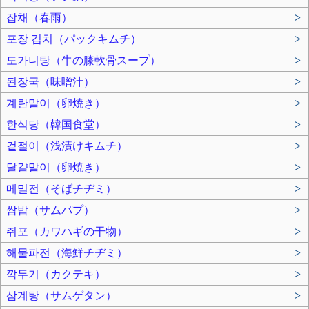
잡채（春雨）
>
포장 김치（パックキムチ）
>
도가니탕（牛の膝軟骨スープ）
>
된장국（味噌汁）
>
계란말이（卵焼き）
>
한식당（韓国食堂）
>
겉절이（浅漬けキムチ）
>
달걀말이（卵焼き）
>
메밀전（そばチヂミ）
>
쌈밥（サムパプ）
>
쥐포（カワハギの干物）
>
해물파전（海鮮チヂミ）
>
깍두기（カクテキ）
>
삼계탕（サムゲタン）
>