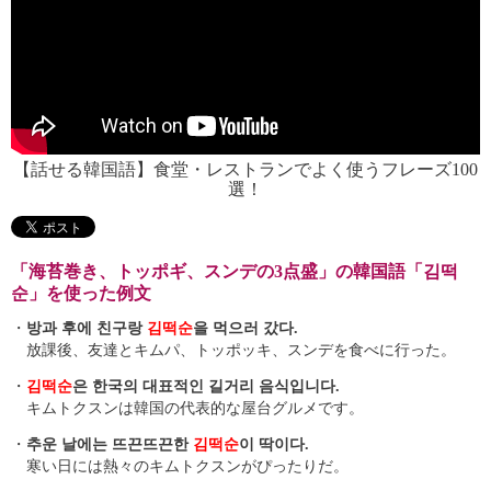
【話せる韓国語】食堂・レストランでよく使うフレーズ100
選！
「海苔巻き、トッポギ、スンデの3点盛」の韓国語「김떡
순」を使った例文
・
방과 후에 친구랑
김떡순
을 먹으러 갔다.
放課後、友達とキムパ、トッポッキ、スンデを食べに行った。
・
김떡순
은 한국의 대표적인 길거리 음식입니다.
キムトクスンは韓国の代表的な屋台グルメです。
・
추운 날에는 뜨끈뜨끈한
김떡순
이 딱이다.
寒い日には熱々のキムトクスンがぴったりだ。