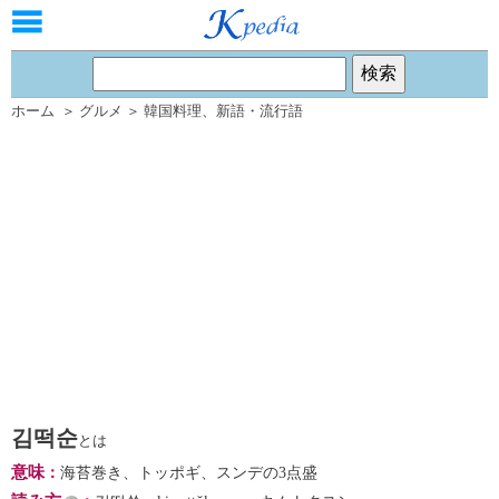
ホーム
＞
グルメ
＞
韓国料理
、
新語・流行語
김떡순
とは
意味
：
海苔巻き、トッポギ、スンデの3点盛