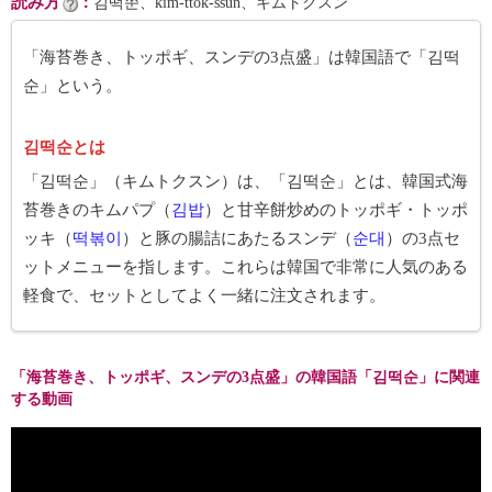
読み方
：
김떡쑨、kim-ttŏk-ssun、キムトクスン
「海苔巻き、トッポギ、スンデの3点盛」は韓国語で「김떡
순」という。
김떡순とは
「김떡순」（キムトクスン）は、「김떡순」とは、韓国式海
苔巻きのキムパプ（
김밥
）と甘辛餅炒めのトッポギ・トッポ
ッキ（
떡볶이
）と豚の腸詰にあたるスンデ（
순대
）の3点セ
ットメニューを指します。これらは韓国で非常に人気のある
軽食で、セットとしてよく一緒に注文されます。
「海苔巻き、トッポギ、スンデの3点盛」の韓国語「김떡순」に関連
する動画