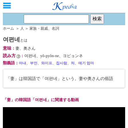
ホーム
＞
人
＞
家族・親戚
、
名詞
여편네
とは
意味
：
妻、奥さん
読み方
：
여편네、yŏ-pyŏn-ne、ヨピョンネ
類義語
：
아내
、
부인
、
와이프
、
집사람
、
처
、
애기 엄마
「妻」は韓国語で「여편네」という。妻や奥さんの俗語
「妻」の韓国語「여편네」に関連する動画