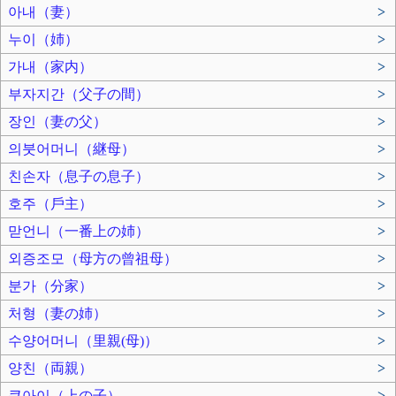
아내（妻）
>
누이（姉）
>
가내（家内）
>
부자지간（父子の間）
>
장인（妻の父）
>
의붓어머니（継母）
>
친손자（息子の息子）
>
호주（戶主）
>
맏언니（一番上の姉）
>
외증조모（母方の曾祖母）
>
분가（分家）
>
처형（妻の姉）
>
수양어머니（里親(母)）
>
양친（両親）
>
큰아이（上の子）
>