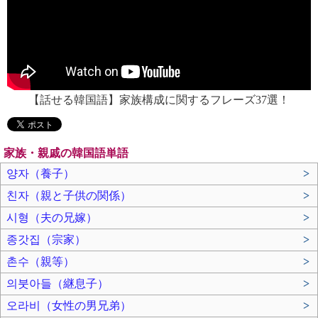
【話せる韓国語】家族構成に関するフレーズ37選！
家族・親戚の韓国語単語
양자（養子）
>
친자（親と子供の関係）
>
시형（夫の兄嫁）
>
종갓집（宗家）
>
촌수（親等）
>
의붓아들（継息子）
>
오라비（女性の男兄弟）
>