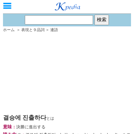
ホーム
＞
表現と９品詞
＞
連語
결승에 진출하다
とは
意味
：
決勝に進出する