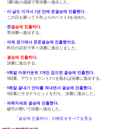
5勝1敗の成績で準決勝へ進出した。
・
이 날도 이겨서 5년 만에 준결승에 진출했다.
この日も勝って５年ぶりのベスト4を決めた。
・
준
결승에 진출하다
.
準決勝へ進出する。
・
어제 경기에서 준준결승에 진출했어요.
昨日の試合で準々決勝に進出しました。
・
결승에 진출하다
.
決勝に進出する。
・
9회말 아웃카운트 3개만 잡으면 결승에 진출한다.
9回裏、アウトカウント3つを取れば決勝に進出する。
・
9회말 끝내기 안타를 쳐내면서 결승에 진출했다.
9回裏にサヨナラヒットを打ち、決勝に進出した。
・
파죽지세로 결승에 진출했다.
破竹の勢いで決勝へ進出した。
「결승에 진출하다」の例文をすべてを見る