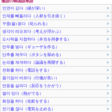
連語の韓国語単語
인연이 깊다（縁が深い）
>
인재를 빼돌리다（人材を引き抜く）
>
꾸중(을) 듣다（叱られる）
>
생각이 떠오르다（考えが浮かぶ）
>
도시락을 지참하다（弁当を持参する）
>
만두를 빚다（ギョーザを作る）
>
단추를 채우다（ボタンを留める）
>
논의를 재개하다（論議を再開する）
>
전화를 하다（電話をする）
>
몸가짐이 바르다（行儀が良い）
>
반응을 살피다（反応をうかがう）
>
열이 있다（熱がでる）
>
화장을 하다（化粧をする）
>
전기를 끊다（電気を止める）
>