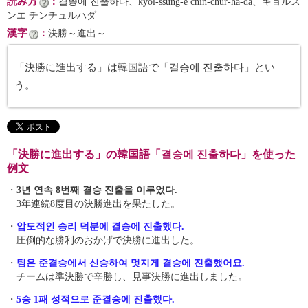
読み方
：
결씅에 진출하다、kyŏl-ssŭng-e chin-chur-ha-da、キョルス
ンエ チンチュルハダ
漢字
：
決勝～進出～
「決勝に進出する」は韓国語で「결승에 진출하다」とい
う。
「決勝に進出する」の韓国語「결승에 진출하다」を使った
例文
・
3년 연속 8번째 결승 진출을 이루었다.
3年連続8度目の決勝進出を果たした。
・
압도적인 승리 덕분에 결승에 진출했다.
圧倒的な勝利のおかげで決勝に進出した。
・
팀은 준결승에서 신승하여 멋지게 결승에 진출했어요.
チームは準決勝で辛勝し、見事決勝に進出しました。
・
5승 1패 성적으로 준결승에 진출했다.