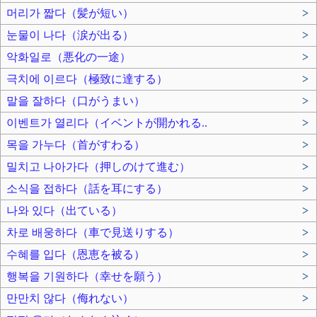
머리가 짧다（髪が短い）
>
눈물이 나다（涙が出る）
>
악화일로（悪化の一途）
>
극치에 이르다（極致に達する）
>
말을 잘하다（口がうまい）
>
이벤트가 열리다（イベントが開かれる..
>
목을 가누다（首がすわる）
>
밀치고 나아가다（押しのけて進む）
>
소식을 접하다（話を耳にする）
>
나와 있다（出ている）
>
차로 배웅하다（車で見送りする）
>
수혜를 입다（恩恵を被る）
>
행복을 기원하다（幸せを願う）
>
만만치 않다（侮れない）
>