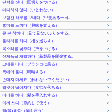
단락을 짓다（区切りをつける）
>
마다하지 않다（いとわない）
>
보람찬 하루를 보내다（甲斐ある一日..
>
흥미를 느끼다（興味を覚える）
>
못 본 척하다（見て見ないふりをする..
>
울타리를 치다（柵を巡らす）
>
목소리를 낮추다（声を下げる）
>
신제품을 개발하다（新製品を開発する..
>
그네를 타다（ブランコに乗る）
>
목메어 울다（嗚咽する）
>
손대지 마세요（触れないでください）
>
밥맛이 떨어지다（食欲が落ちる）
>
머리를 하다（髪を手入れする）
>
아껴 쓰다（節約して使う）
>
말(을) 하다（物を言う）
>