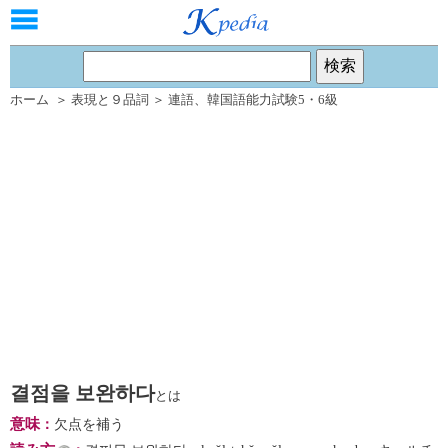
ホーム
＞
表現と９品詞
＞
連語
、
韓国語能力試験5・6級
결점을 보완하다
とは
意味
：
欠点を補う