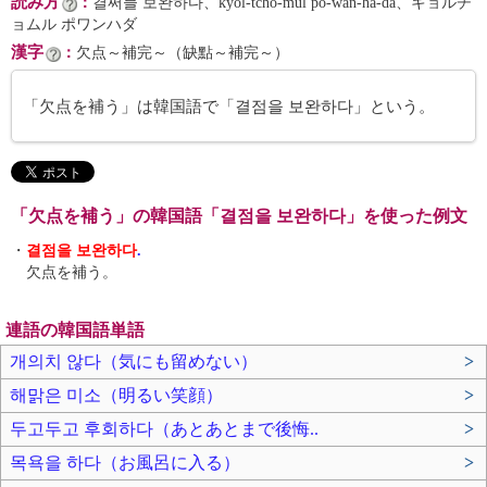
読み方
：
결쩌믈 보완하다、kyŏl-tchŏ-mŭl po-wan-ha-da、キョルチ
ョムル ポワンハダ
漢字
：
欠点～補完～（缺點～補完～）
「欠点を補う」は韓国語で「결점을 보완하다」という。
「欠点を補う」の韓国語「결점을 보완하다」を使った例文
・
결점을 보완하다
.
欠点を補う。
連語の韓国語単語
개의치 않다（気にも留めない）
>
해맑은 미소（明るい笑顔）
>
두고두고 후회하다（あとあとまで後悔..
>
목욕을 하다（お風呂に入る）
>