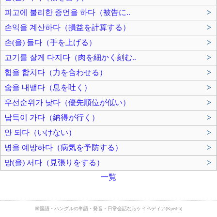
피고에 불리한 증언을 하다（被告に..
>
손익을 계산하다（損益を計算する）
>
손(을) 들다（手を上げる）
>
고기를 잘게 다지다（肉を細かく刻む..
>
힙을 합치다（力を合わせる）
>
숨을 내뱉다（息を吐く）
>
우선순위가 낮다（優先順位が低い）
>
납득이 가다（納得が行く）
>
안 되다（いけない）
>
병을 예방하다（病気を予防する）
>
망(을) 서다（見張りをする）
>
一覧
韓国語・ハングルの単語・発音・日常会話ならケイペディア(Kpedia)