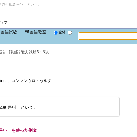
건성으로 듣다 」という。
ディア
韓国語試験
韓国語教室
全体
連語
、
韓国語能力試験5・6級
o tŭt-tta、コンソンウロトゥルダ
으로 듣다」という。
듣다」を使った例文