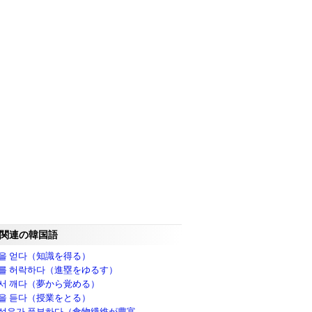
関連の韓国語
을 얻다（知識を得る）
를 허락하다（進塁をゆるす）
서 깨다（夢から覚める）
을 듣다（授業をとる）
섬유가 풍부하다（食物繊維が豊富..