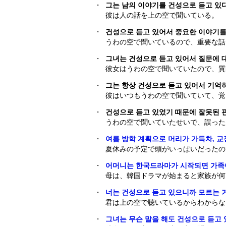
・
그는 남의 이야기를 건성으로 듣고 있다
彼は人の話を上の空で聞いている。
・
건성으로 듣고 있어서 중요한 이야기를
うわの空で聞いているので、重要な話
・
그녀는 건성으로 듣고 있어서 질문에 
彼女はうわの空で聞いていたので、質
・
그는 항상 건성으로 듣고 있어서 기억
彼はいつもうわの空で聞いていて、覚
・
건성으로 듣고 있었기 때문에 잘못된 
うわの空で聞いていたせいで、誤った
・
여름 방학 계획으로 머리가 가득차, 교
夏休みの予定で頭がいっぱいだったの
・
어머니는 한국드라마가 시작되면 가족이
母は、韓国ドラマが始まると家族が何
・
너는 건성으로 듣고 있으니까 모르는 
君は上の空で聴いているからわからな
・
그녀는 무슨 말을 해도 건성으로 듣고 