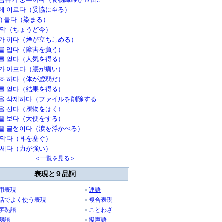
에 이르다（妥協に至る）
이) 들다（染まる）
 막（ちょうど今）
가 끼다（煙が立ちこめる）
를 입다（障害を負う）
를 얻다（人気を得る）
가 아프다（腰が痛い）
 허하다（体が虚弱だ）
를 얻다（結果を得る）
을 삭제하다（ファイルを削除する..
을 신다（履物をはく）
을 보다（大便をする）
을 글썽이다（涙を浮かべる）
 막다（耳を塞ぐ）
 세다（力が強い）
＜一覧を見る＞
表現と９品詞
用表現
連語
話でよく使う表現
複合表現
字熟語
ことわざ
態語
擬声語