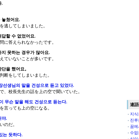
.
 놓쳤어요.
を逃してしまいました。
대답할 수 없었어요.
問に答えられなかったです。
하지 못하는 경우가 많아요.
えていないことが多いです。
판단을 했어요。
判断をしてしまいました。
장선생님의 말을 건성으로 듣고 있었다.
で、校長先生の話を上の空で聞いていた。
 무슨 말을 해도 건성으로 듣는다.
連語
を言っても上の空になる。
지식
거야.
진루
いのだ。
꿈에
수업
있는 듯하다.
식이