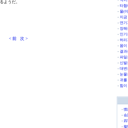
るようだ。
타협
물(
지금
연기
장해
인기
< 前
次 >
허리
몸이
결과
파일
신발
대변
눈물
귀를
힘이
慣
会
四
擬