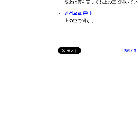
彼女は何を言っても上の空で聞いてい
・
건성으로 듣다
.
上の空で聞く 。
印刷する