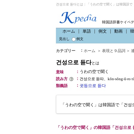
건성으로 듣다とは：「うわの空で聞く」は韓国語で「
韓国語辞書ケイペ
ホーム
単語
例文
動画
見出し
例文
：
カテゴリー
ホーム
＞
表現と９品詞
＞
건성으로 듣다
とは
：
うわの空で聞く
意味
：
読み方
건성으로 듣따、kŏn-sŏng-ŭ-r
：
類義語
귓등으로 듣다
「うわの空で聞く」は韓国語で「건성
「うわの空で聞く」の韓国語「건성으로 