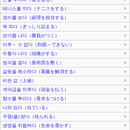
테니스를 치다（テニスをする）
>
경리를 보다（経理を担当する）
>
꽉 차다（ぎっしり詰まる）
>
판가름 나다（勝負がつく）
>
이루～ 수 없다（到底～できない）
>
두통이 나다（頭痛がする）
>
방석을 깔다（座布団を敷く）
>
갈등을 해소하다（葛藤を解消する）
>
비싼 값（上値）
>
계약금을 치루다（頭金を払う）
>
향수를 뿌리다（香水をつける）
>
나와 있다（出ている）
>
꾸중(을) 받다（叱られる）
>
생명을 위협하다（生命を脅かす）
>