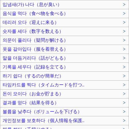
입냄새(가) 나다（息が臭い）
>
음식을 먹다（食べ物を食べる）
>
데리러 오다（迎えに来る）
>
숫자를 세다（数字を数える）
>
의문이 풀리다（疑問が解ける）
>
옷을 갈아입다（服を着替える）
>
말을 더듬거리다（話がどもる）
>
기록을 세우다（記録を立てる）
>
하기 쉽다（するのが簡単だ）
>
타임카드를 찍다（タイムカードを打つ..
>
돈이 모이다（お金が貯まる）
>
결과를 얻다（結果を得る）
>
볼륨을 낮추다（ボリュームを下げる）
>
개인정보를 보호하다（個人情報を保護..
>