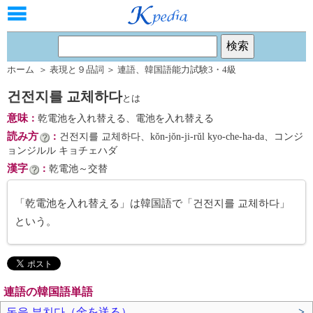
ホーム
＞
表現と９品詞
＞
連語
、
韓国語能力試験3・4級
건전지를 교체하다
とは
意味
：
乾電池を入れ替える、電池を入れ替える
読み方
：
건전지를 교체하다、kŏn-jŏn-ji-rŭl kyo-che-ha-da、コンジ
ョンジルル キョチェハダ
漢字
：
乾電池～交替
「乾電池を入れ替える」は韓国語で「건전지를 교체하다」
という。
連語の韓国語単語
돈을 부치다（金を送る）
>