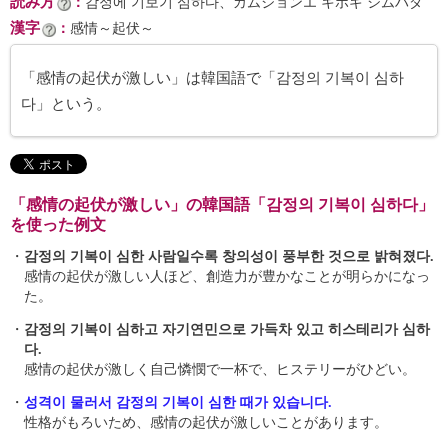
読み方
：
감정에 기보기 심하다、カムジョンエ キボギ シムハダ
漢字
：
感情～起伏～
「感情の起伏が激しい」は韓国語で「감정의 기복이 심하
다」という。
「感情の起伏が激しい」の韓国語「감정의 기복이 심하다」
を使った例文
・
감정의 기복이 심한 사람일수록 창의성이 풍부한 것으로 밝혀졌다.
感情の起伏が激しい人ほど、創造力が豊かなことが明らかになっ
た。
・
감정의 기복이 심하고 자기연민으로 가득차 있고 히스테리가 심하
다.
感情の起伏が激しく自己憐憫で一杯で、ヒステリーがひどい。
・
성격이 물러서 감정의 기복이 심한 때가 있습니다.
性格がもろいため、感情の起伏が激しいことがあります。