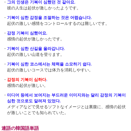
・
그의 인생은 기복이 심했던 것 같아요.
彼の人生は起伏が激しかったようです。
・
기복이 심한 감정을 조절하는 것은 어렵습니다.
起伏の激しい感情をコントロールするのは難しいです。
・
감정 기복이 심했어요.
感情の起伏が激しかったです。
・
기복이 심한 산길을 올라갑니다.
起伏の激しい山道を登ります。
・
기복이 심한 코스에서는 체력을 소모하기 쉽다.
起伏の激しいコースでは体力を消耗しやすい。
・
감정의 기복이 심하다
.
感情の起伏が激しい。
・
미디어 등에서 보여지는 부드러운 이미지와는 달리 감정의 기복이
심한 것으로도 알려져 있었다.
メディアなどで見せるソフトなイメージとは裏腹に、感情の起伏
が激しいことでも知られていた。
連語の韓国語単語