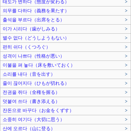
태도가 변하다（態度が変わる）
>
의무를 다하다（義務を果たす）
>
출석을 부르다（出席をとる）
>
이가 시리다（歯がしみる）
>
별수 없다（どうしようもない）
>
편히 쉬다（くつろぐ）
>
성격이 나쁘다（性格が悪い）
>
이불을 펴 놓다（床を敷いておく）
>
소리를 내다（音を出す）
>
줄이 끊어지다（ひもが切れる）
>
전권을 쥐다（全権を握る）
>
덧붙여 쓰다（書き添える）
>
잔돈으로 바꾸다（お金をくずす）
>
소중히 여기다（大切に思う）
>
산에 오르다（山に登る）
>