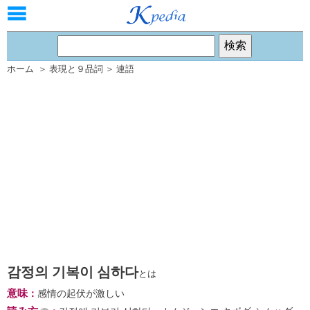
ホーム
＞
表現と９品詞
＞
連語
감정의 기복이 심하다
とは
意味
：
感情の起伏が激しい