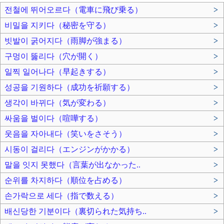
전철에 뛰어오르다（電車に飛び乗る）
>
비밀을 지키다（秘密を守る）
>
빗발이 굵어지다（雨脚が強まる）
>
구멍이 뚫리다（穴が開く）
>
일찍 일어나다（早起きする）
>
성공을 기원하다（成功を祈願する）
>
생각이 바뀌다（気が変わる）
>
싸움을 벌이다（喧嘩する）
>
웃음을 자아내다（笑いをさそう）
>
시동이 걸리다（エンジンがかかる）
>
말을 잇지 못했다（言葉が出なかった..
>
순위를 차지하다（順位を占める）
>
손가락으로 세다（指で数える）
>
배신당한 기분이다（裏切られた気持ち..
>