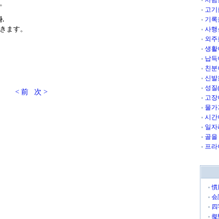
。
고기
.
기록
きます。
사행
외주
생활
납득
친분
신발
성질
< 前
次 >
고장
물가
시간
일자
골을
프라
慣
会
四
擬