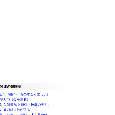
関連の韓国語
없이 바쁘다（ものすごく忙しい）
 부치다（金を送る）
의 실력을 발휘하다（抜群の実力..
이 생기다（欲が張る）
을 외모로 판단하다（人を見かけ..