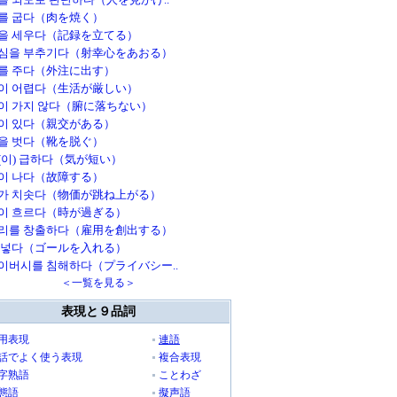
를 굽다（肉を焼く）
을 세우다（記録を立てる）
심을 부추기다（射幸心をあおる）
를 주다（外注に出す）
이 어렵다（生活が厳しい）
이 가지 않다（腑に落ちない）
이 있다（親交がある）
을 벗다（靴を脱ぐ）
(이) 급하다（気が短い）
이 나다（故障する）
가 치솟다（物価が跳ね上がる）
이 흐르다（時が過ぎる）
리를 창출하다（雇用を創出する）
 넣다（ゴールを入れる）
이버시를 침해하다（プライバシー..
＜一覧を見る＞
表現と９品詞
用表現
連語
話でよく使う表現
複合表現
字熟語
ことわざ
態語
擬声語