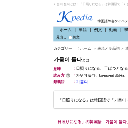
가뭄이 들다とは：「日照りになる」は韓国語で「가뭄
韓国語辞書ケイペ
ホーム
単語
例文
動画
見出し
例文
：
カテゴリー
ホーム
＞
表現と９品詞
＞
가뭄이 들다
とは
：
日照りになる、干ばつとなる
意味
：
読み方
가무미 들다、ka-mu-mi dŭl-
：
類義語
가물다
「日照りになる」は韓国語で「가뭄이 
「日照りになる」の韓国語「가뭄이 들다