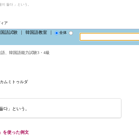
이 들다 」という。
ディア
韓国語試験
韓国語教室
全体
連語
、
韓国語能力試験3・4級
ta、カムミトゥルダ
들다」という。
」を使った例文