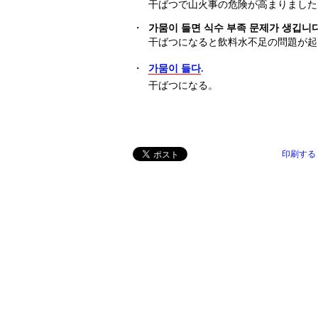
干ばつで山火事の危険が高まりました
・
가뭄이 들면 식수 부족 문제가 생깁니다
干ばつになると飲料水不足の問題が起
・
가뭄이 들다
.
干ばつになる。
印刷する