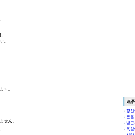
.
.
す。
ます。
連語
정신
돈을
ません。
발군
욕심
.
사람