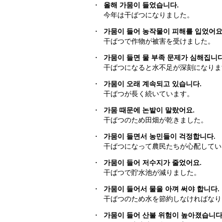
・
올해 가뭄이 들었습니다.
今年は干ばつになりました。
・
가뭄이 들어 농작물이 피해를 입었어요
干ばつで作物が被害を受けました。
・
가뭄이 들면 물 부족 문제가 심해집니다
干ばつになると水不足が深刻になりま
・
가뭄이 오래 계속되고 있습니다.
干ばつが長く続いています。
・
가뭄 때문에 논밭이 말랐어요.
干ばつのため田畑が乾きました。
・
가뭄이 들면서 농민들이 걱정합니다.
干ばつになって農民たちが心配してい
・
가뭄이 들어 저수지가 줄었어요.
干ばつで貯水池が減りました。
・
가뭄이 들어서 물을 아껴 써야 합니다.
干ばつのため水を節約しなければなり
・
가뭄이 들어 산불 위험이 높아졌습니다