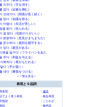
를 지우다（字を消す）
를 잡다（証拠を掴む）
가 오래가다（関係が長く続く）
을 얻다（知識を得る）
이 어렵다（生活が苦しい）
람을 듣다（叱られる）
이 잘 받다（化粧のりがいい）
이 분분하다（意見がまちまちだ）
을 준수하다（規則を順守する）
이 있다（親交がある）
이팬을 달구다（フライパンをあた..
을 주다（利益を与える）
 거북하다（胃がもたれる）
 닿다（手が届く）
를 내다（勝負をつける）
＜一覧を見る＞
表現と９品詞
用表現
連語
話でよく使う表現
複合表現
字熟語
ことわざ
態語
擬声語