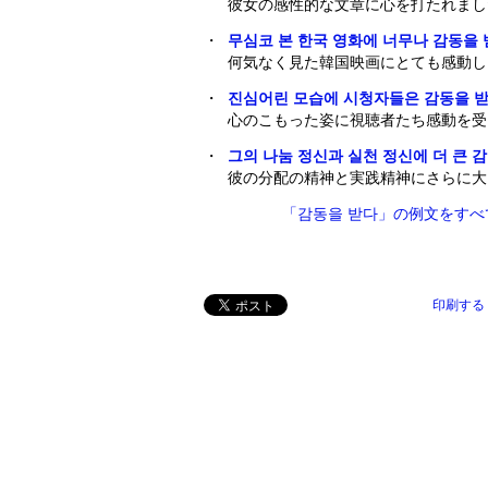
彼女の感性的な文章に心を打たれまし
・
무심코 본 한국 영화에 너무나 감동을
何気なく見た韓国映画にとても感動し
・
진심어린 모습에 시청자들은 감동을 받
心のこもった姿に視聴者たち感動を受
・
그의 나눔 정신과 실천 정신에 더 큰 
彼の分配の精神と実践精神にさらに大
「감동을 받다」の例文をすべ
印刷する