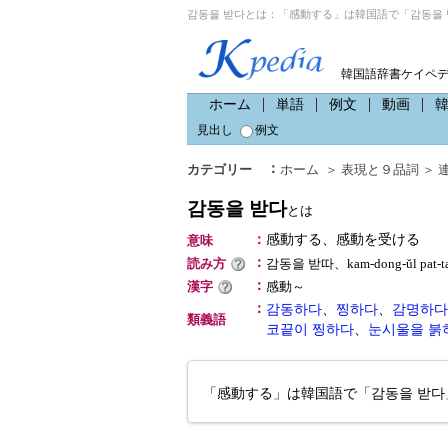
감동을 받다とは：「感動する」は韓国語で「감동을 
韓国語辞書ケイペ
ホーム
単語
例文
動画
見出し
例文
：
カテゴリー
ホーム
＞
表現と９品詞
＞
감동을 받다
とは
：
感動する、感動を受ける
意味
：
読み方
감동을 받따、kam-dong-ŭl p
：
漢字
感動～
：
감동하다
、
찡하다
、
감명하다
類義語
코끝이 찡하다
、
눈시울을 붉
「感動する」は韓国語で「감동을 받다