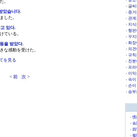
た。
글씨
 받았습니다.
증거
ました。
관계
지식
고 있다.
형편
けている。
꾸지
화장
감동을 받았다.
의견
きな感動を受けた。
규칙
てを見る
친분
프라
이익
< 前
次 >
속이
손이
승부
慣
会
四
擬