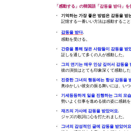
「感動する」の韓国語「감동을 받다」を
・
기억하는 가장 좋은 방법은 감동을 받
記憶する一番いい方法は感動すること
・
감동을 받다
.
感動を受ける。
・
간증을 통해 많은 사람들이 감동을 받
証しを通して多くの人が感動した。
・
그의 연기는 매우 인상 깊어서 감동을 
彼の演技はとても印象深くて感動した
・
진중한 그녀의 행동에는 항상 감동을 
奥ゆかしい彼女の振る舞いには、いつ
・
기세등등하게 일을 진행하는 그의 모습
勢いよく仕事を進める彼の姿に感銘を
・
재즈의 가사에 감동을 받았어요.
ジャズの歌詞に心を打たれました。
・
그녀의 감성적인 글에 감동을 받았어요