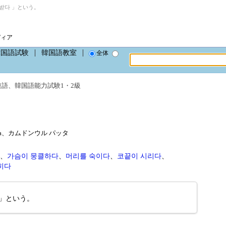
받다 」という。
ディア
韓国語試験
韓国語教室
全体
連語
、
韓国語能力試験1・2級
at-ta、カムドンウル パッタ
、
가슴이 뭉클하다
、
머리를 숙이다
、
코끝이 시리다
、
히다
」という。