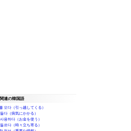
関連の韓国語
를 오다（引っ越してくる）
 들다（病気にかかる）
 사용하다（お金を使う）
 들르다（時々立ち寄る）
한 정보（重要な情報）