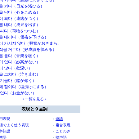
을 쐬다（日光を浴びる）
을 담다（心をこめる）
이 되다（連絡がつく）
를 내다（成果を出す）
 싸다（荷物をつつむ）
을 내리다（価格を下げる）
이 가시지 않다（興奮がおさまら..
적을 거두다（好成績を収める）
을 듣다（音楽を聴く）
이 없다（妙案がない）
이 많다（欲深い）
을 그치다（泣き止む）
 기울다（船が傾く）
에 절이다（塩漬けにする）
 없다（お金がない）
＜一覧を見る＞
表現と９品詞
用表現
連語
話でよく使う表現
複合表現
字熟語
ことわざ
態語
擬声語