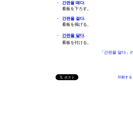
・
간판을 떼다.
看板を下ろす。
・
간판을 걸다.
看板を掲げる。
・
간판을 달다
.
看板を付ける。
「간판을 달다」
印刷する