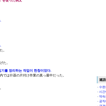
」を使った例文
.
.
た。
げた。
집기를 정리하는 작업이 한창이었다.
内では什器の片付け作業の真っ最中だった。
連語
수완
。
시간
약속
공직
급격