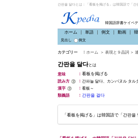
간판을 달다とは：「看板を掲げる」は韓国語で「간판
韓国語辞書ケイペ
ホーム
単語
例文
動画
見出し
例文
：
カテゴリー
ホーム
＞
表現と９品詞
＞
간판을 달다
とは
：
看板を掲げる
意味
：
読み方
간파늘 달다、カンパヌル タル
：
漢字
看板～
：
類義語
간판을 걸다
「看板を掲げる」は韓国語で「간판을 