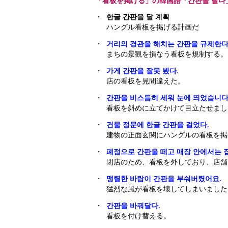
「看板を掲げる」の韓国語「간판을 달다
・
한글 간판을 달 계획
ハングル看板を掲げる計画だ
・
거리의 경관을 해치는 간판을 규제한다
まちの景観を損なう看板を規制する。
・
가게 간판을 잘못 봤다.
店の看板を見間違えた。
・
간판을 비스듬히 세워 눈에 띄었습니다
看板を斜めに立てかけて目立たせまし
・
건물 정문에 한글 간판을 걸었다.
建物の正面玄関にハングルの看板を掲
・
폐점으로 간판을 떼고 매장 안에서는 
閉店のため、看板を外しており、店舗
・
맹렬한 바람이 간판을 부숴버렸어요.
猛烈な風が看板を壊してしまいました
・
간판을 바꿔달다.
看板を付け替える。