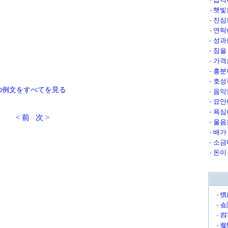
햇빛
진심
연락
성과
짐을
가격
흥분
호성
の例文をすべてを見る
음악
묘안
욕심
< 前
次 >
울음
배가
소금
돈이
慣
会
四
擬