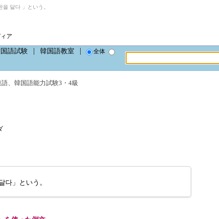
을 달다 」という。
ディア
韓国語試験
韓国語教室
全体
連語
、
韓国語能力試験3・4級
ダ
달다」という。