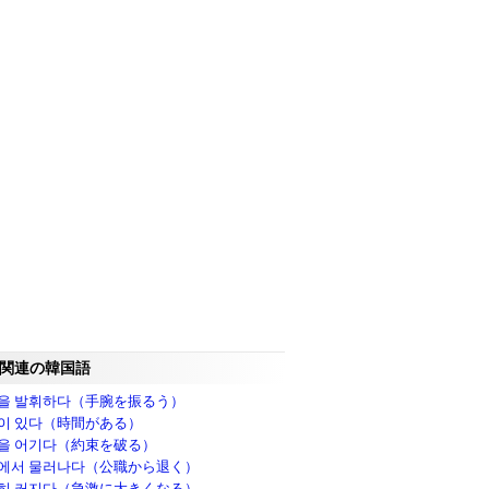
関連の韓国語
을 발휘하다（手腕を振るう）
이 있다（時間がある）
을 어기다（約束を破る）
에서 물러나다（公職から退く）
히 커지다（急激に大きくなる）