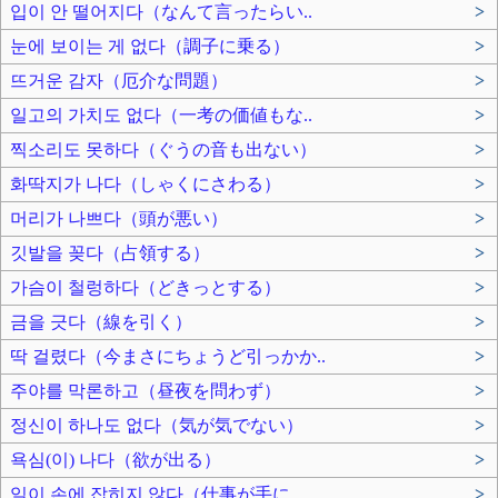
입이 안 떨어지다（なんて言ったらい..
>
눈에 보이는 게 없다（調子に乗る）
>
뜨거운 감자（厄介な問題）
>
일고의 가치도 없다（一考の価値もな..
>
찍소리도 못하다（ぐうの音も出ない）
>
화딱지가 나다（しゃくにさわる）
>
머리가 나쁘다（頭が悪い）
>
깃발을 꽂다（占領する）
>
가슴이 철렁하다（どきっとする）
>
금을 긋다（線を引く）
>
딱 걸렸다（今まさにちょうど引っかか..
>
주야를 막론하고（昼夜を問わず）
>
정신이 하나도 없다（気が気でない）
>
욕심(이) 나다（欲が出る）
>
일이 손에 잡히지 않다（仕事が手に..
>