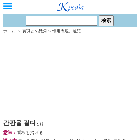
ホーム
＞
表現と９品詞
＞
慣用表現
、
連語
간판을 걸다
とは
意味
：
看板を掲げる