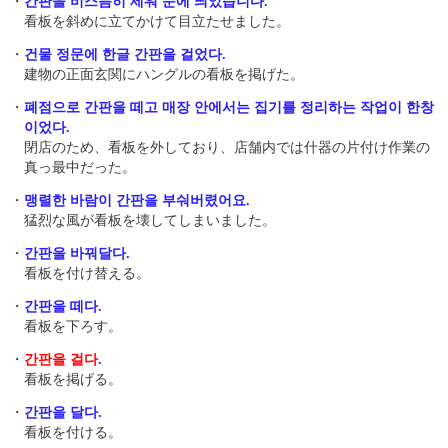
・
간판을 비스듬히 세워 눈에 띄었습니다.
看板を斜めに立てかけて目立たせました。
・
건물 정문에 한글 간판을 걸었다.
建物の正面玄関にハングルの看板を掲げた。
・
폐점으로 간판을 떼고 매장 안에서는 집기를 정리하는 작업이 한창
이었다.
閉店のため、看板を外しており、店舗内では什器の片付け作業の
真っ最中だった。
・
맹렬한 바람이 간판을 부숴버렸어요.
猛烈な風が看板を壊してしまいました。
・
간판을 바꿔달다.
看板を付け替える。
・
간판을 떼다.
看板を下ろす。
・
간판을 걸다
.
看板を掲げる。
・
간판을 달다.
看板を付ける。