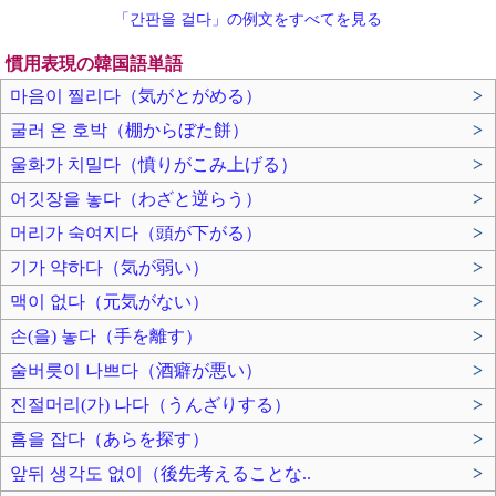
「간판을 걸다」の例文をすべてを見る
慣用表現の韓国語単語
마음이 찔리다（気がとがめる）
>
굴러 온 호박（棚からぼた餅）
>
울화가 치밀다（憤りがこみ上げる）
>
어깃장을 놓다（わざと逆らう）
>
머리가 숙여지다（頭が下がる）
>
기가 약하다（気が弱い）
>
맥이 없다（元気がない）
>
손(을) 놓다（手を離す）
>
술버릇이 나쁘다（酒癖が悪い）
>
진절머리(가) 나다（うんざりする）
>
흠을 잡다（あらを探す）
>
앞뒤 생각도 없이（後先考えることな..
>