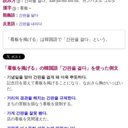
読み方
：
간파늘 걸다、kan-pa-nŭl kŏl-da、カンパヌル コルダ
漢字
：
看板～
類義語
：
간판을 달다
反意語
：
간판을 내리다
「看板を掲げる」は韓国語で「간판을 걸다」という。
「看板を掲げる」の韓国語「간판을 걸다」を使った例文
・
기념일을 맞아 간판을 걸게 돼 더욱 뿌듯하다.
記念日を迎えて看板を掲げることになり、なおさら胸がいっぱい
だ。
・
거리의 경관을 해치는 간판을 규제한다.
まちの景観を損なう看板を規制する。
・
가게 간판을 잘못 봤다.
店の看板を見間違えた。