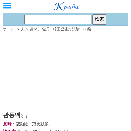
ホーム
＞
人
＞
身体
、
名詞
、
韓国語能力試験5・6級
관동맥
とは
意味
：
冠動脈、冠状動脈