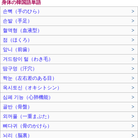
身体の韓国語単語
손뼉（手のひら）
>
손발（手足）
>
혈액형（血液型）
>
점（ほくろ）
>
앞니（前歯）
>
겨드랑이 털（わき毛）
>
땀구멍（汗穴）
>
짝눈（左右差のある目）
>
옥시토신（オキシトシン）
>
심폐 기능（心肺機能）
>
골반（骨盤）
>
외꺼풀（一重まぶた）
>
뼈다귀（骨のかけら）
>
뇌리（脳裏）
>