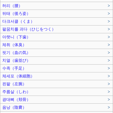
허리（腰）
>
뒤태（後ろ姿）
>
다크서클（くま）
>
팔꿈치를 괴다（ひじをつく）
>
아랫니（下歯）
>
체취（体臭）
>
핏기（血の気）
>
치열（歯並び）
>
수족（手足）
>
체세포（体細胞）
>
왼팔（左腕）
>
주름살（しわ）
>
광대뼈（頬骨）
>
음낭（陰嚢）
>