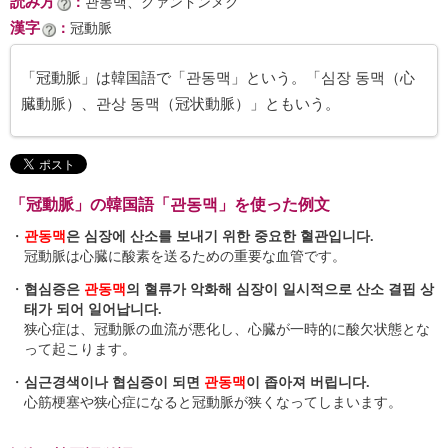
読み方
：
관동맥、クァンドンメク
漢字
：
冠動脈
「冠動脈」は韓国語で「관동맥」という。「심장 동맥（心
臓動脈）、관상 동맥（冠状動脈）」ともいう。
「冠動脈」の韓国語「관동맥」を使った例文
・
관동맥
은 심장에 산소를 보내기 위한 중요한 혈관입니다.
冠動脈は心臓に酸素を送るための重要な血管です。
・
협심증은
관동맥
의 혈류가 악화해 심장이 일시적으로 산소 결핍 상
태가 되어 일어납니다.
狭心症は、冠動脈の血流が悪化し、心臓が一時的に酸欠状態とな
って起こります。
・
심근경색이나 협심증이 되면
관동맥
이 좁아져 버립니다.
心筋梗塞や狭心症になると冠動脈が狭くなってしまいます。