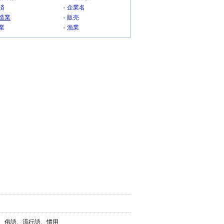
済
企業名
造業
販売
業
漁業
葉、俗語、流行語、慣用