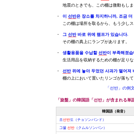
地震のときでも、この棚は微動もしま
・
이
선반
은 장소를 차지하니까, 조금 더
この棚は場所を取るから、もう少しス
・
그
선반
바로 위에 램프가 있습니다.
その棚の真上にランプがあります。
・
생활용품을 수납할
선반
이 부족해졌습
生活用品を収納するための棚が足りな
・
선반
위에 놓아 두었던 사과가 떨어져 
棚の上において置いたリンゴが落ちて
「선반」の例
「旋盤」の韓国語「선반」が含まれる単
韓国語（発音）
조
선반
도（チョソンバンド）
그물
선반
（クムルソンバン）