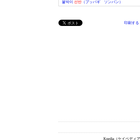
붙박이
선반
（プッパギ ソンバン）
印刷する
Kpedia（ケイペ