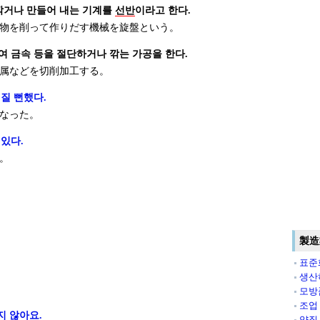
깎거나 만들어 내는 기계를
선반
이라고 한다.
物を削って作りだす機械を旋盤という。
여 금속 등을 절단하거나 깎는 가공을 한다.
属などを切削加工する。
질 뻔했다.
なった。
있다.
。
製造
표준
생산
모방
조업
지 않아요.
양질