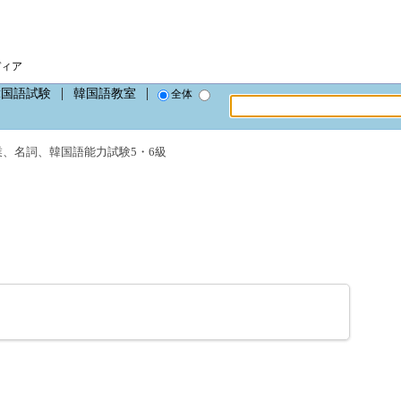
ディア
韓国語試験
韓国語教室
全体
業
、
名詞
、
韓国語能力試験5・6級