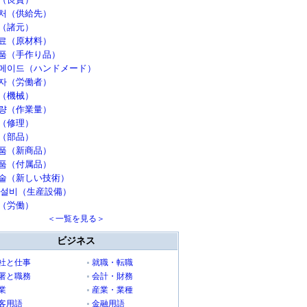
처（供給先）
（諸元）
료（原材料）
품（手作り品）
메이드（ハンドメード）
자（労働者）
（機械）
량（作業量）
（修理）
（部品）
품（新商品）
품（付属品）
술（新しい技術）
 설비（生産設備）
（労働）
＜一覧を見る＞
ビジネス
社と仕事
就職・転職
署と職務
会計・財務
業
産業・業種
客用語
金融用語