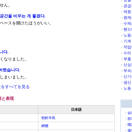
せん。
공급
제원
 공간을 비우는 게 좋겠다.
원재
ペースを開けたほうがいい。
수제
핸드
노동
기계
작업
니다.
수리
부품
くなりました。
신상
버렸습니다.
부속
신기
しまいました。
생산
文をすべてを見る
노동
語と表現
日本語
会
朝鮮半島
部
職
網棚
接