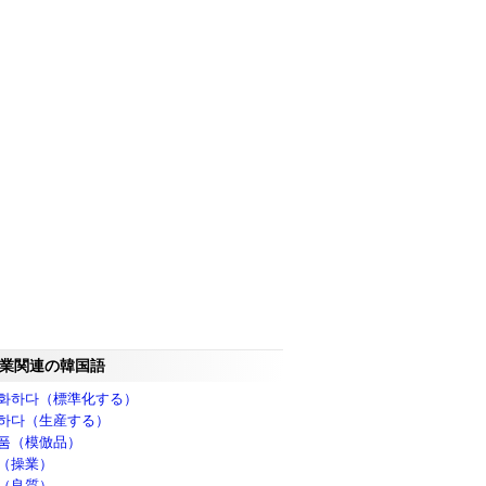
業関連の韓国語
화하다（標準化する）
하다（生産する）
품（模倣品）
（操業）
（良質）