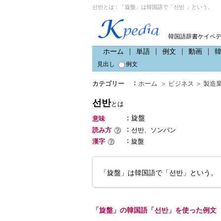
선반とは：「旋盤」は韓国語で「선반 」という。
韓国語辞書ケイペ
ホーム
単語
例文
動画
見出し
例文
：
カテゴリー
ホーム
＞
ビジネス
＞
製造
선반
とは
：
旋盤
意味
：
読み方
선반、ソンバン
：
漢字
旋盤
「旋盤」は韓国語で「선반」という。
「旋盤」の韓国語「선반」を使った例文