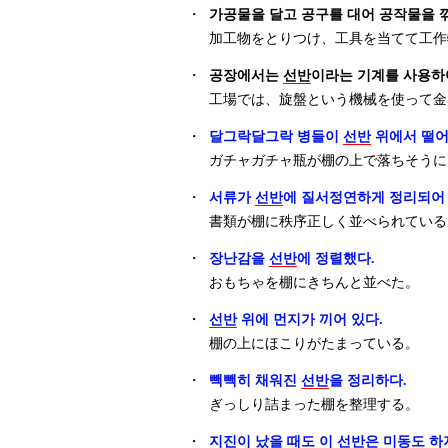
・
가공물을 달고 공구를 대어 공작물을 
加工物をとりつけ、工具を当てて工作
・
공장에서는
선반
이라는 기계를 사용하
工場では、旋盤という機械を使って金
・
달그락달그락 병들이
선반
위에서 떨어
ガチャガチャ瓶が棚の上で落ちそうに
・
서류가
선반
에 질서정연하게 정리되어 
書類が棚に秩序正しく並べられている
・
장난감을
선반
에 정렬했다.
おもちゃを棚にきちんと並べた。
・
선반
위에 먼지가 끼어 있다.
棚の上にほこりがたまっている。
・
빽빽히 채워진
선반
을 정리하다.
ぎっしり詰まった棚を整理する。
・
지진이 났을 때도 이
선반
은 미동도 하