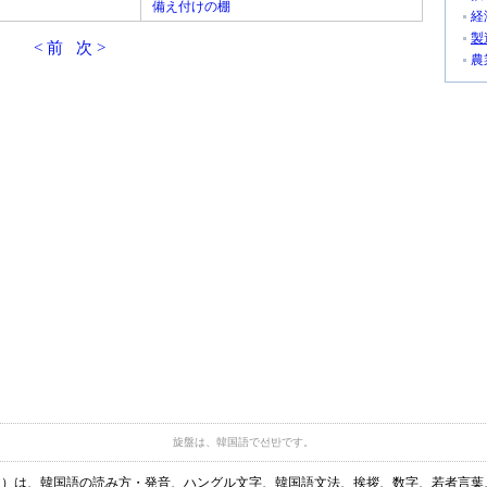
備え付けの棚
経
製
< 前
次 >
農
旋盤は、韓国語で선반です。
ディア）は、韓国語の読み方・発音、ハングル文字、韓国語文法、挨拶、数字、若者言