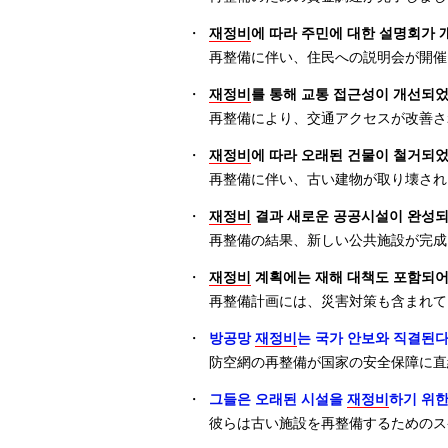
・
재정비
에 따라 주민에 대한 설명회가
再整備に伴い、住民への説明会が開催
・
재정비
를 통해 교통 접근성이 개선되
再整備により、交通アクセスが改善さ
・
재정비
에 따라 오래된 건물이 철거되
再整備に伴い、古い建物が取り壊され
・
재정비
결과 새로운 공공시설이 완성되
再整備の結果、新しい公共施設が完成
・
재정비
계획에는 재해 대책도 포함되어
再整備計画には、災害対策も含まれて
・
방공망
재정비
는 국가 안보와 직결된다
防空網の再整備が国家の安全保障に直
・
그들은 오래된 시설을
재정비
하기 위한
彼らは古い施設を再整備するためのス