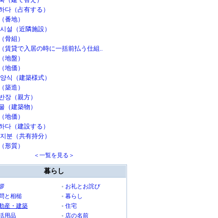
하다（占有する）
（番地）
 시설（近隣施設）
（骨組）
（賃貸で入居の時に一括前払う仕組..
（地盤）
（地価）
 양식（建築様式）
（築造）
반장（親方）
물（建築物）
（地価）
하다（建設する）
 지분（共有持分）
（形質）
＜一覧を見る＞
暮らし
拶
お礼とお詫び
問と相槌
暮らし
動産・建築
住宅
活用品
店の名前