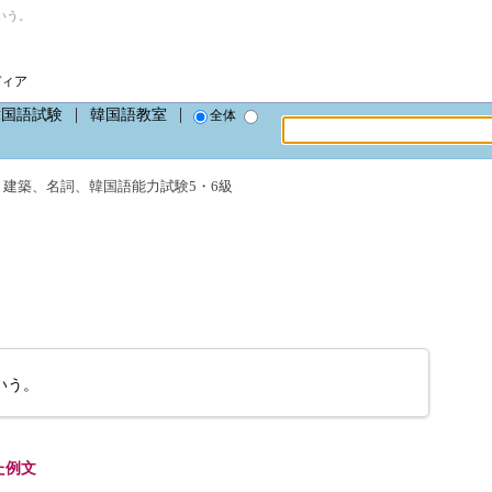
いう。
ディア
韓国語試験
韓国語教室
全体
・建築
、
名詞
、
韓国語能力試験5・6級
いう。
た例文