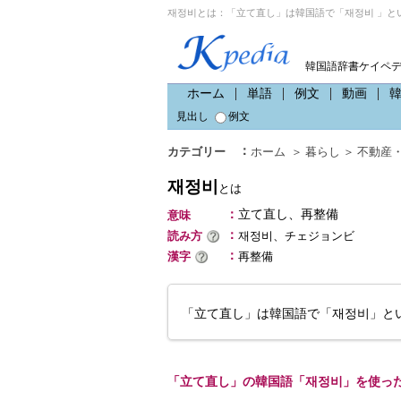
재정비とは：「立て直し」は韓国語で「재정비 」と
韓国語辞書ケイペ
ホーム
単語
例文
動画
見出し
例文
：
カテゴリー
ホーム
＞
暮らし
＞
不動産
재정비
とは
：
立て直し、再整備
意味
：
読み方
재정비、チェジョンビ
：
漢字
再整備
「立て直し」は韓国語で「재정비」と
「立て直し」の韓国語「재정비」を使っ