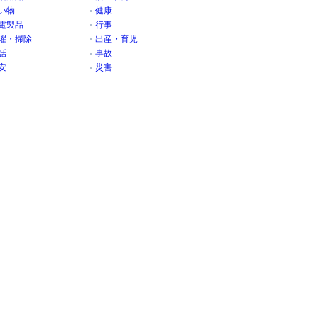
い物
健康
電製品
行事
濯・掃除
出産・育児
話
事故
安
災害