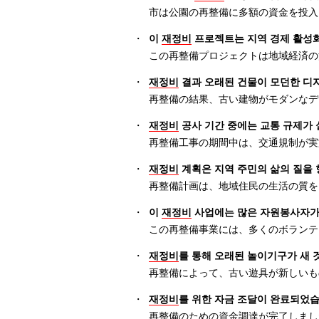
市は公園の再整備に多額の資金を投入
・
이
재정비
프로젝트는 지역 경제 활성
この再整備プロジェクトは地域経済の
・
재정비
결과 오래된 건물이 모던한 디
再整備の結果、古い建物がモダンなデ
・
재정비
공사 기간 중에는 교통 규제가 
再整備工事の期間中は、交通規制が実
・
재정비
계획은 지역 주민의 삶의 질을 
再整備計画は、地域住民の生活の質を
・
이
재정비
사업에는 많은 자원봉사자가
この再整備事業には、多くのボランテ
・
재정비
를 통해 오래된 놀이기구가 새 
再整備によって、古い遊具が新しいも
・
재정비
를 위한 자금 조달이 완료되었습
再整備のための資金調達が完了しまし