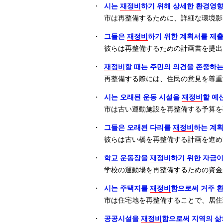
・
시는
재정비
하기 위해 상세한 환경영
市は再整備するために、詳細な環境影
・
그들은
재정비
하기 위한 계획서를 제
彼らは再整備するための計画書を提出
・
재정비
할 때는 주민의 의견을 존중하는
再整備する際には、住民の意見を尊重
・
시는 오래된 운동 시설을
재정비
할 예
市は古い運動施設を再整備する予算を
・
그들은 오래된 다리를
재정비
하는 계획
彼らは古い橋を再整備する計画を進め
・
학교 운동장을
재정비
하기 위한 자금
学校の運動場を再整備するための資金
・
시는 주택지를
재정비
함으로써 거주 
市は住宅地を再整備することで、居住
・
공공시설을
재정비
함으로써 지역의 삶