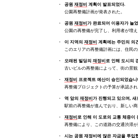
・
공원
재정비
계획이 발표되었다.
公園再整備計画が発表された。
・
공원
재정비
가 완료되어 이용자가 늘었
公園の再整備が完了し、利用者が増え
・
이 지역의
재정비
계획에는 주민의 의견
このエリアの再整備計画には、住民の
・
오래된 빌딩의
재정비
로 인해 도시의
古いビルの再整備によって、街の景観
・
재정비
프로젝트 예산이 승인되었습니
再整備プロジェクトの予算が承認され
・
역 앞의
재정비
가 진행되고 있으며, 새
駅前の再整備が進んでおり、新しい商
・
재정비
로 인해 이 도로의 교통 체증이
再整備により、この道路の交通渋滞が
・
시는 공원
재정비
에 많은 자금을 투입