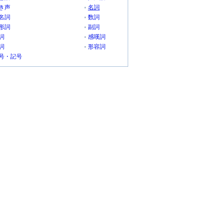
き声
名詞
名詞
数詞
形詞
副詞
詞
感嘆詞
詞
形容詞
号・記号