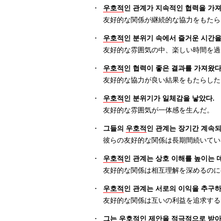
・
우호적
인 관계가 지속적인 협력을 가져
友好的な関係が継続的な協力をもたら
・
우호적
인 분위기 속에서 즐거운 시간을
友好的な雰囲気の中、楽しい時間を過
・
우호적
인 협력이 좋은 결과를 가져왔다
友好的な協力が良い結果をもたらした
・
우호적
인 분위기가 일체감을 낳았다.
友好的な雰囲気が一体感を生んだ。
・
그들의
우호적
인 관계는 장기간 계속되
彼らの友好的な関係は長期間続いてい
・
우호적
인 관계는 상호 이해를 높이는 데
友好的な関係は相互理解を深めるのに
・
우호적
인 관계는 서로의 이익을 추구하
友好的な関係は互いの利益を追求する
・
그는
우호적
인 제안을 적극적으로 받아