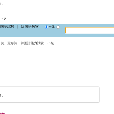
う。
ディア
韓国語試験
韓国語教室
全体
名詞
、
冠形詞
、
韓国語能力試験5・6級
う。