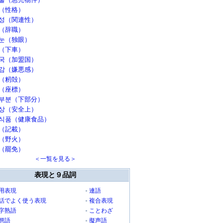
（性格）
성（関連性）
（辞職）
눈（独眼）
（下車）
국（加盟国）
감（嫌悪感）
（籾殻）
（座標）
부분（下部分）
상（安全上）
식품（健康食品）
（記載）
（野火）
（罷免）
＜一覧を見る＞
表現と９品詞
用表現
連語
話でよく使う表現
複合表現
字熟語
ことわざ
態語
擬声語