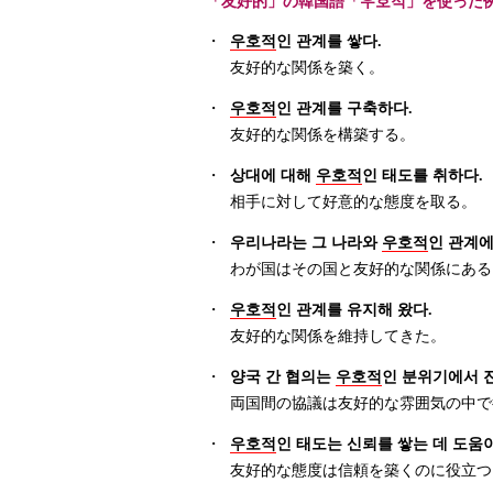
「友好的」の韓国語「우호적」を使った
・
우호적
인 관계를 쌓다.
友好的な関係を築く。
・
우호적
인 관계를 구축하다.
友好的な関係を構築する。
・
상대에 대해
우호적
인 태도를 취하다.
相手に対して好意的な態度を取る。
・
우리나라는 그 나라와
우호적
인 관계에
わが国はその国と友好的な関係にある
・
우호적
인 관계를 유지해 왔다.
友好的な関係を維持してきた。
・
양국 간 협의는
우호적
인 분위기에서 
両国間の協議は友好的な雰囲気の中で
・
우호적
인 태도는 신뢰를 쌓는 데 도움이
友好的な態度は信頼を築くのに役立つ