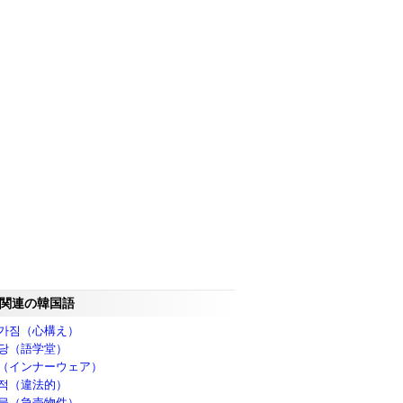
関連の韓国語
가짐（心構え）
당（語学堂）
（インナーウェア）
적（違法的）
물（急売物件）