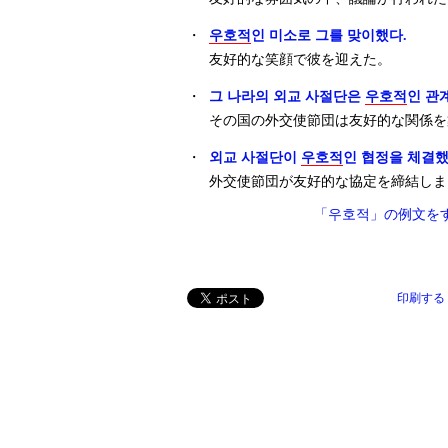
・
우호적
인 미소로 그를 맞이했다.
友好的な笑顔で彼を迎えた。
・
그 나라의 외교 사절단은
우호적
인 관
その国の外交使節団は友好的な関係を
・
외교 사절단이
우호적
인 협정을 체결
外交使節団が友好的な協定を締結しま
「우호적」の例文を
印刷する