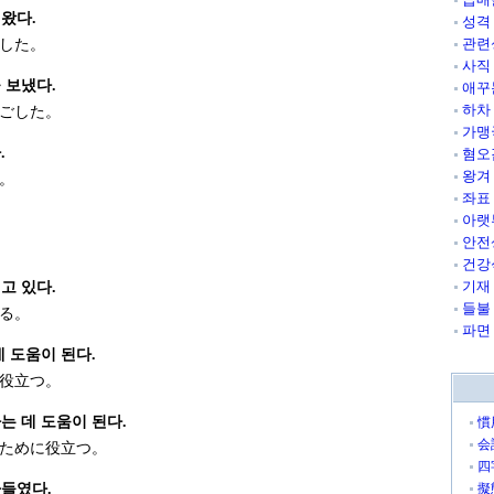
왔다.
성격
관련
した。
사직
 보냈다.
애꾸
하차
ごした。
가맹
.
혐오
왕겨
。
좌표
아랫
안전
건강
기재
고 있다.
들불
る。
파면
 도움이 된다.
役立つ。
는 데 도움이 된다.
慣
会
ために役立つ。
四
들였다.
擬