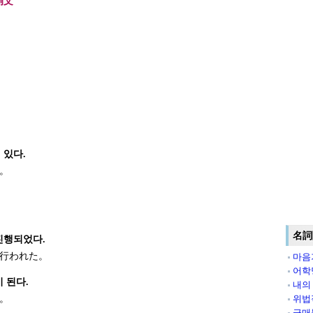
例文
 있다.
。
名詞
진행되었다.
行われた。
마음
어학
 된다.
내의
。
위법
급매