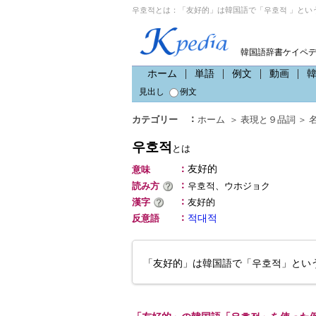
우호적とは：「友好的」は韓国語で「우호적 」とい
韓国語辞書ケイペ
ホーム
単語
例文
動画
見出し
例文
：
カテゴリー
ホーム
＞
表現と９品詞
＞
우호적
とは
：
友好的
意味
：
読み方
우호적、ウホジョク
：
漢字
友好的
：
反意語
적대적
「友好的」は韓国語で「우호적」とい