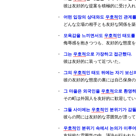
彼は友好的な提案を積極的に受け入れ
・
어떤 입장의 상대와도
우호적
인 관계를
どんな立場の相手とも友好な関係を築
・
모욕감을 느끼면서도
우호적
인 태도를
侮辱感を抱きつつも、友好的な態度を
・
그는
우호적
으로 가장하고 접근했다.
彼は友好的に装って近づいた。
・
그의
우호적
인 태도 뒤에는 자기 보신의
彼の友好的な態度の裏には自己保身の
・
그 마을은 외국인을
우호적
으로 환영하
その町は外国人を友好的に歓迎してい
・
그들 사이에는
우호적
인 분위기가 감돌
彼らの間には友好的な雰囲気が漂って
・
우호적
인 분위기 속에서 논의가 이루어
友好的な雰囲気の中、議論が行われた