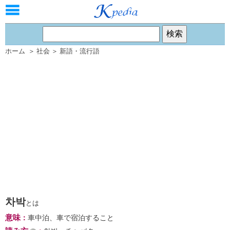
ホーム
＞
社会
＞
新語・流行語
차박
とは
意味
：
車中泊、車で宿泊すること