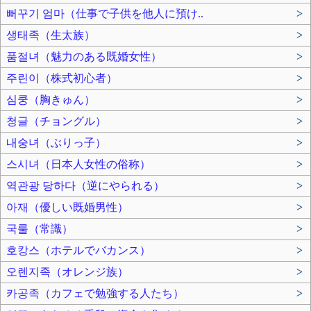
뻐꾸기 엄마（仕事で子供を他人に預け..
>
생태족（生太族）
>
품절녀（魅力のある既婚女性）
>
주린이（株式初心者）
>
심쿵（胸きゅん）
>
청글（チョングル）
>
내숭녀（ぶりっ子）
>
스시녀（日本人女性の俗称）
>
역관광 당하다（逆にやられる）
>
아재（優しい既婚男性）
>
국룰（常識）
>
호캉스（ホテルでバカンス）
>
오렌지족（オレンジ族）
>
카공족（カフェで勉強する人たち）
>