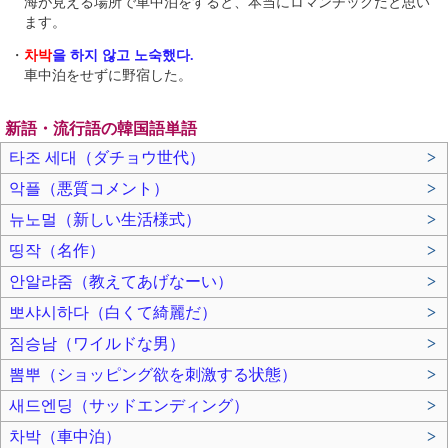
海が見える場所で車中泊をすると、本当にロマンチックだと思い
ます。
・
차박
을 하지 않고 노숙했다.
車中泊をせずに野宿した。
新語・流行語の韓国語単語
타조 세대（ダチョウ世代）
>
악플（悪質コメント）
>
뉴노멀（新しい生活様式）
>
띵작（名作）
>
안알랴줌（教えてあげなーい）
>
뽀샤시하다（白くて綺麗だ）
>
짐승남（ワイルドな男）
>
뽐뿌（ショッピング欲を刺激する状態）
>
새드엔딩（サッドエンディング）
>
차박（車中泊）
>