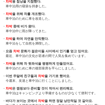
・
차박
용 침낭을 지참했다.
車中泊用の寝袋を持参した。
・
차박
을 위해 차를 개조했다.
車中泊のために車を改造した。
・
차박
중에 비가 왔다.
車中泊中に雨が降ってきた。
・
차박
을 하며 자연을 만끽했다.
車中泊をして自然を満喫した。
・
요즘
차박
문화가 젊은이들 사이에서 인기를 얻고 있어요.
最近、車中泊の文化が若者の間で人気を集めています。
・
차박
을 위해 차 뒷좌석을 평평하게 만들었어요.
車中泊のために車の後部座席を平らにしました。
・
이번 주말에 친구들과
차박
을 가기로 했어요.
今週末、友達と車中泊に行くことにしました。
・
차박
은 캠핑보다 준비할 것이 적어서 편리해요.
車中泊はキャンピングより準備するものが少なくて便利です。
・
바다가 보이는 곳에서
차박
을 하면 정말 낭만적일 것 같아요.