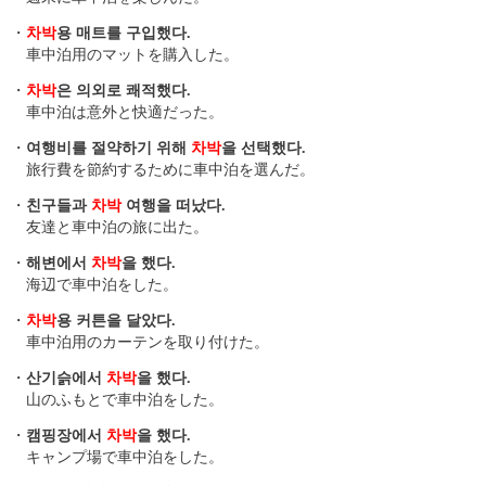
・
차박
용 매트를 구입했다.
車中泊用のマットを購入した。
・
차박
은 의외로 쾌적했다.
車中泊は意外と快適だった。
・
여행비를 절약하기 위해
차박
을 선택했다.
旅行費を節約するために車中泊を選んだ。
・
친구들과
차박
여행을 떠났다.
友達と車中泊の旅に出た。
・
해변에서
차박
을 했다.
海辺で車中泊をした。
・
차박
용 커튼을 달았다.
車中泊用のカーテンを取り付けた。
・
산기슭에서
차박
을 했다.
山のふもとで車中泊をした。
・
캠핑장에서
차박
을 했다.
キャンプ場で車中泊をした。