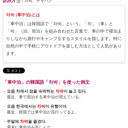
読み方
：
차박、チャバク
차박 (車中泊)とは
「車中泊」は韓国語で「차박」という。「차」（車）と
「박」（泊、宿泊）を組み合わせた言葉で、車の中で寝泊ま
りしながら旅行やキャンプをするスタイルを指します。特に
自然の中で手軽にアウトドアを楽しむ方法として人気があり
ます。
「車中泊」の韓国語「차박」を使った例文
・
요즘 차에서 잠을 숙박하는
차박
이 늘고 있다.
最近、車で宿泊する車中泊が増えている。
・
요즘 한국에서는
차박
이 유행이야.
最近、韓国では車中泊が流行ってるよ。
・
주말에
차박
을 즐겼다.
週末に車中泊を楽しんだ。