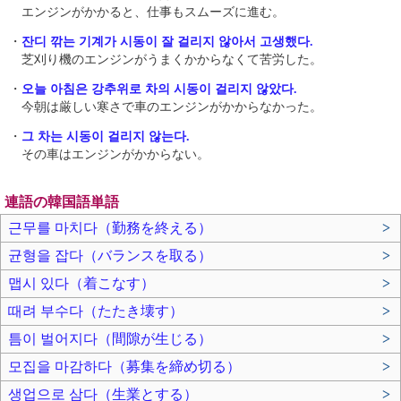
エンジンがかかると、仕事もスムーズに進む。
・
잔디 깎는 기계가 시동이 잘 걸리지 않아서 고생했다.
芝刈り機のエンジンがうまくかからなくて苦労した。
・
오늘 아침은 강추위로 차의 시동이 걸리지 않았다.
今朝は厳しい寒さで車のエンジンがかからなかった。
・
그 차는 시동이 걸리지 않는다.
その車はエンジンがかからない。
連語の韓国語単語
근무를 마치다（勤務を終える）
>
균형을 잡다（バランスを取る）
>
맵시 있다（着こなす）
>
때려 부수다（たたき壊す）
>
틈이 벌어지다（間隙が生じる）
>
모집을 마감하다（募集を締め切る）
>
생업으로 삼다（生業とする）
>