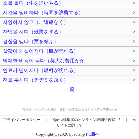
소를 몰다（牛を追いやる）
>
시간을 낭비하다（時間を浪費する）
>
사양하지 않고（ご遠慮なく）
>
잔업을 하다（残業をする）
>
결실을 맺다（実を結ぶ）
>
살갗이 거칠어지다（肌が荒れる）
>
막대한 비용이 들다（莫大な費用がか..
>
연료가 떨어지다（燃料が切れる）
>
전을 부치다（チヂミを焼く）
>
一覧
韓国語・ハングルの単語・発音・日常会話ならケイペディア(Kpedia)
プライバシーポリシー
｜
Kpedia編集者のオンライン韓国語教室！!
｜
当
サイトに関して
Copyright(C) 2026 kpedia.jp
PC版へ