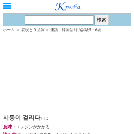
ホーム
＞
表現と９品詞
＞
連語
、
韓国語能力試験5・6級
시동이 걸리다
とは
意味
：
エンジンがかかる