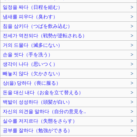
일정을 짜다（日程を組む）
>
냄새를 피우다（臭わす）
>
침을 삼키다（つばを飲み込む）
>
전세가 역전되다（戦勢が逆転される）
>
거의 드물다（滅多にない）
>
손을 씻다（手を洗う）
>
생각이 나다（思いつく）
>
빼놓지 않다（欠かさない）
>
상(을) 당하다（喪に服る）
>
돈을 대신 내다（お金を立て替える）
>
백발이 성성하다（頭髪が白い）
>
자신의 의견을 말하다（自分の意見を..
>
실수를 저지르다（失態をさらす）
>
공부를 잘하다（勉強ができる）
>