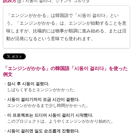
読み方
：
시동이 걸리다、シドンイ コルリダ
「エンジンがかかる」は韓国語で「시동이 걸리다」とい
う。「エンジンがかかる」は、エンジンが始動することを意
味しますが、比喩的には物事が順調に進み始める、または活
動が活発になるという意味でも使われます。
「エンジンがかかる」の韓国語「시동이 걸리다」を使った
例文
・
잠시 후 시동이 걸렸다.
しばらくするとエンジンがかかった。
・
시동이 걸리기까지 조금 시간이 걸렸다.
エンジンがかかるまで少し時間がかかった。
・
이 프로젝트는 드디어 시동이 걸리기 시작했다.
このプロジェクトは、ようやくエンジンがかかり始めた。
・
시동이 걸리면 일도 순조롭게 진행된다.