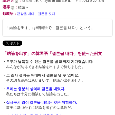
読み方
：
결로늘 내다、kyŏl-lo-nŭl nae-da、キョルロヌル ネダ
漢字
：
結論～
類義語
：
끝장을 내다
、
결론을 짓다
「結論を出す」は韓国語で「결론을 내다」という。
「結論を出す」の韓国語「결론을 내다」を使った例文
・
모두가 납득할 수 있는 결론을 낼 때까지 기다렸습니다.
みんなが納得できる結論を出すまで待ちました。
・
그 조사 결과는 애매해서 결론을 낼 수 없어요.
その調査結果はあいまいで、結論が出せません。
・
우리는 충분히 상의해 결론을 내렸다.
私たちは十分に相談して結論を出した。
・
실사구시 없이 결론을 내리는 것은 위험하다.
事実に基づかずに結論を出すのは危険だ。