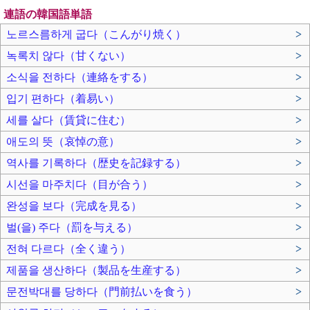
連語の韓国語単語
노르스름하게 굽다（こんがり焼く）
>
녹록치 않다（甘くない）
>
소식을 전하다（連絡をする）
>
입기 편하다（着易い）
>
세를 살다（賃貸に住む）
>
애도의 뜻（哀悼の意）
>
역사를 기록하다（歴史を記録する）
>
시선을 마주치다（目が合う）
>
완성을 보다（完成を見る）
>
벌(을) 주다（罰を与える）
>
전혀 다르다（全く違う）
>
제품을 생산하다（製品を生産する）
>
문전박대를 당하다（門前払いを食う）
>