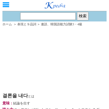
ホーム
＞
表現と９品詞
＞
連語
、
韓国語能力試験3・4級
결론을 내다
とは
意味
：
結論を出す