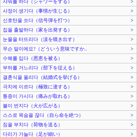
샤워를 하다（シャワーをする）
>
사정이 생기다（事情が生じる）
>
신호탄을 쏘다（信号弾を打つ）
>
집을 출발하다（家を出発する）
>
눈물을 터뜨리다（涙を噴き出す）
>
무슨 말이에요?（どういう意味ですか..
>
수혜를 입다（恩恵を被る）
>
부하를 거느리다（部下を従える）
>
결혼식을 올리다（結婚式を挙げる）
>
극치에 이르다（極致に達する）
>
통증이 가시다（痛みが取れる）
>
불이 번지다（火が広がる）
>
스스로 목숨을 끊다（自ら命を絶つ）
>
짐을 부치다（荷物を送る）
>
다리가 가늘다（足が細い）
>