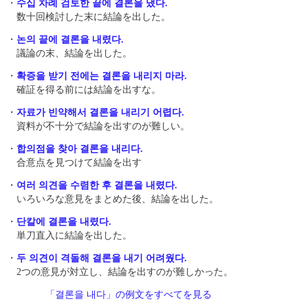
・
수십 차례 검토한 끝에 결론을 냈다.
数十回検討した末に結論を出した。
・
논의 끝에 결론을 내렸다.
議論の末、結論を出した。
・
확증을 받기 전에는 결론을 내리지 마라.
確証を得る前には結論を出すな。
・
자료가 빈약해서 결론을 내리기 어렵다.
資料が不十分で結論を出すのが難しい。
・
합의점을 찾아 결론을 내리다 .
合意点を見つけて結論を出す
・
여러 의견을 수렴한 후 결론을 내렸다 .
いろいろな意見をまとめた後、結論を出した。
・
단칼에 결론을 내렸다.
単刀直入に結論を出した。
・
두 의견이 격돌해 결론을 내기 어려웠다.
2つの意見が対立し、結論を出すのが難しかった。
「결론을 내다」の例文をすべてを見る