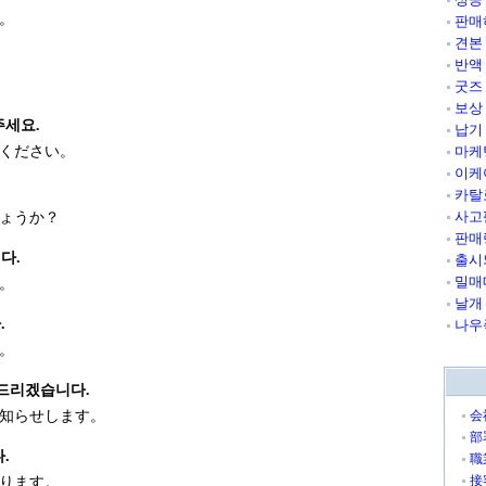
。
판매
견본
반액
굿즈
보상
주세요.
납기
ください。
마케
이케
카탈
사고
ょうか？
판매
다.
출시
밀매
。
날개
.
나우
。
드리겠습니다.
知らせします。
会
部
.
職
接
ります。