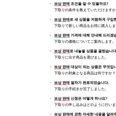
・
보상 판매
조건을 알 수 있을까요?
下取りの条件を教えていただけますか
・
보상 판매
로 새 상품을 저렴하게 구입
下取りで新しい商品をお得に購入しま
・
보상 판매
가격에 대해 안내해 드리겠
下取りの価格についてご案内します。
・
보상 판매
로 내놓을 상품을 골랐습니다
下取りに出す商品を選びました。
・
보상 판매
대상이 되는 상품은 무엇입
下取りの対象となる商品は何ですか？
・
보상 판매
절차가 완료되었습니다.
下取りの手続きが完了しました。
・
보상 판매
신청은 어떻게 하나요?
下取りの申し込みはどのように行いま
・
보상 판매
에 관한 자세한 내용을 알려