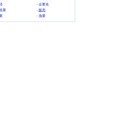
済
企業名
造業
販売
業
漁業