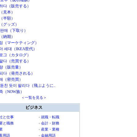
하다（販売する）
（見本）
（半額）
（グッズ）
 판매（下取り）
（納期）
팅（マーケティング）
아 세대（IKEA世代）
로그（カタログ）
팔다（売買する）
량（販売量）
되다（発売される）
매（密売買）
 돋친 듯이 팔리다（飛ぶように..
족（NOW族）
＜一覧を見る＞
ビジネス
社と仕事
就職・転職
署と職務
会計・財務
業
産業・業種
客用語
金融用語