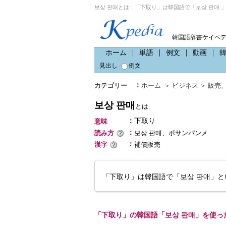
보상 판매とは：「下取り」は韓国語で「보상 판매 
韓国語辞書ケイペ
ホーム
単語
例文
動画
見出し
例文
：
カテゴリー
ホーム
＞
ビジネス
＞
販売
보상 판매
とは
：
下取り
意味
：
読み方
보상 판매、ポサンパンメ
：
漢字
補償販売
「下取り」は韓国語で「보상 판매」と
「下取り」の韓国語「보상 판매」を使っ