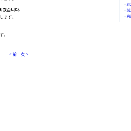
経
리겠습니다.
製
農
します。
す。
< 前
次 >