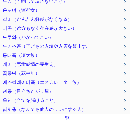
노쇼（予約して現れないこと）
>
운도녀（運都女）
>
갈비（だんだん好感がなくなる）
>
미존（途方もなく存在感が大きい）
>
드루와（かかってこい）
>
노키즈존（子どもの入場や入店を禁止す..
>
동태족（凍太族）
>
케미（恋愛感情の芽生え）
>
꽃중년（花中年）
>
에스컬레이터족（エスカレーター族）
>
관종（目立ちたがり屋）
>
올인（全てを賭けること）
>
남탓충（なんでも他人のせいにする人）
>
一覧