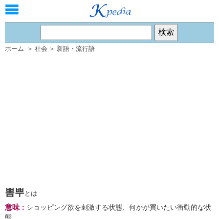
ホーム
＞
社会
＞
新語・流行語
뽐뿌
とは
意味
：
ショッピング欲を刺激する状態、何かが買いたい衝動的な状
態