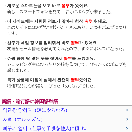
・
새로운 스마트폰을 보고 바로
뽐뿌
가 왔어요.
新しいスマートフォンを見て、すぐにポムプが来ました。
・
이 사이트에는 저렴한 정보가 많아서 항상
뽐뿌
가 돼요.
このサイトにはお得な情報がたくさんあり、いつもポムプになり
ます。
・
친구가 세일 정보를 알려줘서 바로
뽐뿌
가 됐어요.
友達がセール情報を教えてくれたので、すぐにポムプになった。
・
쇼핑 중에 딱 맞는 옷을 찾아서
뽐뿌
를 느꼈어요.
ショッピング中にぴったりの服を見つけて、ぴったりのポムプを
感じました。
・
특가 상품에 마음이 설레서 완전히
뽐뿌
였어요.
特価商品に心が躍り、ぴったりのポムプでした。
新語・流行語の韓国語単語
역관광 당하다（逆にやられる）
>
자뻑（ナルシズム）
>
뻐꾸기 엄마（仕事で子供を他人に預け..
>