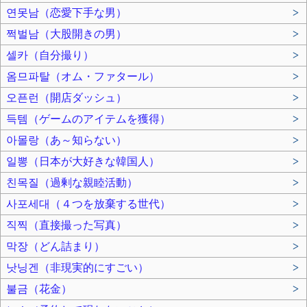
연못남（恋愛下手な男）
>
쩍벌남（大股開きの男）
>
셀카（自分撮り）
>
옴므파탈（オム・ファタール）
>
오픈런（開店ダッシュ）
>
득템（ゲームのアイテムを獲得）
>
아몰랑（あ～知らない）
>
일뽕（日本が大好きな韓国人）
>
친목질（過剰な親睦活動）
>
사포세대（４つを放棄する世代）
>
직찍（直接撮った写真）
>
막장（どん詰まり）
>
낫닝겐（非現実的にすごい）
>
불금（花金）
>