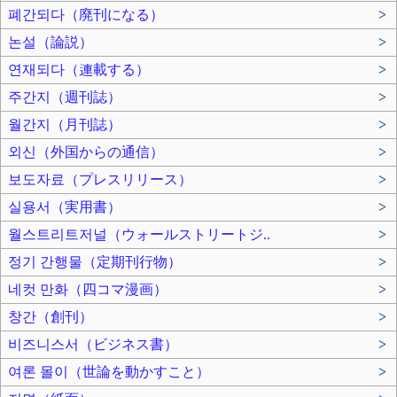
폐간되다（廃刊になる）
>
논설（論説）
>
연재되다（連載する）
>
주간지（週刊誌）
>
월간지（月刊誌）
>
외신（外国からの通信）
>
보도자료（プレスリリース）
>
실용서（実用書）
>
월스트리트저널（ウォールストリートジ..
>
정기 간행물（定期刊行物）
>
네컷 만화（四コマ漫画）
>
창간（創刊）
>
비즈니스서（ビジネス書）
>
여론 몰이（世論を動かすこと）
>