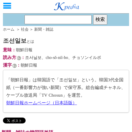
ホーム
＞
社会
＞
新聞・雑誌
조선일보
とは
意味
：
朝鮮日報
読み方
：
조서닐보、cho-sŏ-nil-bo、チョソンイルボ
漢字
：
朝鮮日報
「朝鮮日報」は韓国語で「조선일보」という。韓国3代全国
紙（一番影響力が強い新聞）で保守系。総合編成チャネル、
ケーブル放送局「TV Chosun」を運営。
朝鮮日報ホームページ（日本語版）