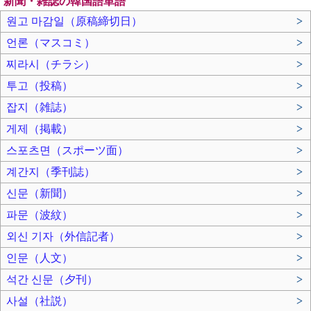
新聞・雑誌の韓国語単語
원고 마감일（原稿締切日）
>
언론（マスコミ）
>
찌라시（チラシ）
>
투고（投稿）
>
잡지（雑誌）
>
게제（掲載）
>
스포츠면（スポーツ面）
>
계간지（季刊誌）
>
신문（新聞）
>
파문（波紋）
>
외신 기자（外信記者）
>
인문（人文）
>
석간 신문（夕刊）
>
사설（社説）
>