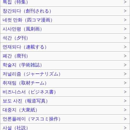
특집（特集）
>
창간되다（創刊される）
>
네컷 만화（四コマ漫画）
>
시사만평（風刺画）
>
석간（夕刊）
>
연재되다（連載する）
>
폐간（廃刊）
>
학술지（学術雑誌）
>
저널리즘（ジャーナリズム）
>
취재팀（取材チーム）
>
비즈니스서（ビジネス書）
>
보도 사진（報道写真）
>
대중지（大衆紙）
>
언론플레이（マスコミ操作）
>
사설（社説）
>