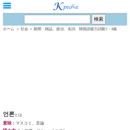
ホーム
＞
社会
＞
新聞・雑誌
、
政治
、
名詞
、
韓国語能力試験3・4級
언론
とは
意味
：
マスコミ、言論