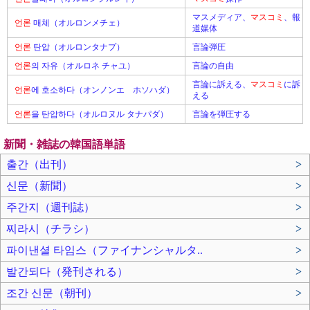
マスメディア、
マスコミ
、報
언론
매체（オルロンメチェ）
道媒体
언론
탄압（オルロンタナプ）
言論弾圧
언론
의 자유（オルロネ チャユ）
言論の自由
言論に訴える、
マスコミ
に訴
언론
에 호소하다（オンノンエ ホソハダ）
える
언론
을 탄압하다（オルロヌル タナパダ）
言論を弾圧する
新聞・雑誌の韓国語単語
출간（出刊）
>
신문（新聞）
>
주간지（週刊誌）
>
찌라시（チラシ）
>
파이낸셜 타임스（ファイナンシャルタ..
>
발간되다（発刊される）
>
조간 신문（朝刊）
>