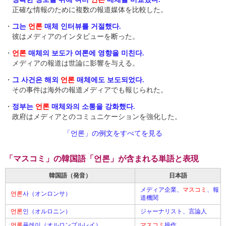
正確な情報のために複数の報道媒体を比較した。
・
그는
언론
매체 인터뷰를 거절했다.
彼はメディアのインタビューを断った。
・
언론
매체의 보도가 여론에 영향을 미친다.
メディアの報道は世論に影響を与える。
・
그 사건은 해외
언론
매체에도 보도되었다.
その事件は海外の報道メディアでも報じられた。
・
정부는
언론
매체와의 소통을 강화했다.
政府はメディアとのコミュニケーションを強化した。
「언론」の例文をすべてを見る
「マスコミ」の韓国語「언론」が含まれる単語と表現
韓国語（発音）
日本語
メディア企業、
マスコミ
、報
언론
사（オンロンサ）
道機関
언론
인（オルロニン）
ジャーナリスト、言論人
언론
플레이（オルロンプルレイ）
マスコミ
操作