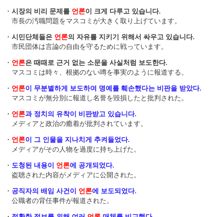
・
시장의 비리 문제를
언론
이 크게 다루고 있습니다.
市長の汚職問題をマスコミが大きく取り上げています。
・
시민단체들은
언론
의 자유를 지키기 위해서 싸우고 있습니다.
市民団体は言論の自由を守るために戦っています。
・
언론
은 때때로 근거 없는 소문을 사실처럼 보도한다.
マスコミは時々、根拠のない噂を事実のように報道する。
・
언론
이 무분별하게 보도하여 명예를 훼손했다는 비판을 받았다.
マスコミが無分別に報道し名誉を毀損したと批判された。
・
언론
과 정치의 유착이 비판받고 있습니다.
メディアと政治の癒着が批判されています。
・
언론
이 그 인물을 지나치게 추켜들었다.
メディアがその人物を過度に持ち上げた。
・
도청된 내용이
언론
에 공개되었다.
盗聴された内容がメディアに公開された。
・
공직자의 배임 사건이
언론
에 보도되었다.
公職者の背任事件が報道された。
・
정확한 정보를 위해 여러
언론
매체를 비교했다.