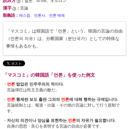
読み方
：
얼론、ŏl-lon、オルロン
漢字
：
言論
類義語
：
매스컴
、
언론사
、
언론 매체
「マスコミ」は韓国語で「언론」という。韓国の言論の自由
（언론의 자유）は、分断国家（분단국가）としての特殊な
事情もあるかも。
「マスコミ」の韓国語「언론」を使った例文
・
언론
탑압은 민주주의의 적이다.
言論弾圧は民主主義の敵だ。
・
언론
통제란 보도 출판 그외의
언론
에 대해 행하는 규제입니다.
言論統制とは、報道・出版・その他の言論に対して行う規制で
す。
・
자신의 의견이나 양심을 표현하는
언론
의 자유가 필요합니다.
自身の思想・良心を表明する言論の自由が必要です。