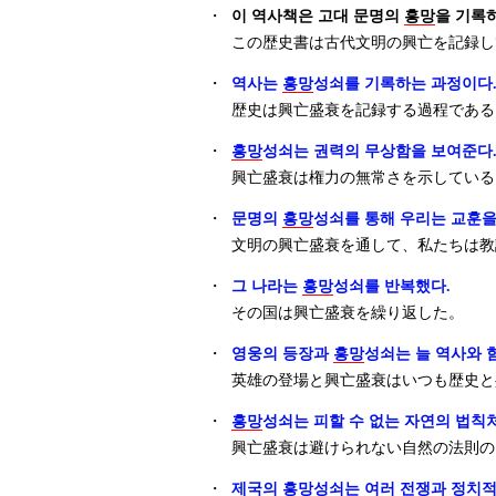
・
이 역사책은 고대 문명의
흥망
을 기록
この歴史書は古代文明の興亡を記録し
・
역사는
흥망
성쇠를 기록하는 과정이다
歴史は興亡盛衰を記録する過程である
・
흥망
성쇠는 권력의 무상함을 보여준다
興亡盛衰は権力の無常さを示している
・
문명의
흥망
성쇠를 통해 우리는 교훈을
文明の興亡盛衰を通して、私たちは教
・
그 나라는
흥망
성쇠를 반복했다.
その国は興亡盛衰を繰り返した。
・
영웅의 등장과
흥망
성쇠는 늘 역사와 
英雄の登場と興亡盛衰はいつも歴史と
・
흥망
성쇠는 피할 수 없는 자연의 법칙
興亡盛衰は避けられない自然の法則の
・
제국의
흥망
성쇠는 여러 전쟁과 정치적