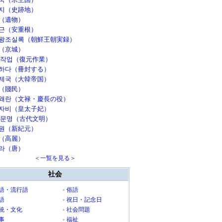
지（史跡地）
（遺物）
근（安重根）
왕조실록（朝鮮王朝実録）
（京城）
 작업（復元作業）
하다（冊封する）
제국（大韓帝国）
（賤民）
왜란（文禄・慶長の役）
자비（皇太子妃）
 문명（古代文明）
원（新紀元）
（高麗）
라（唐）
＜一覧を見る＞
社会
語・流行語
俗語
語
祝日・記念日
統・文化
社会問題
事
福祉