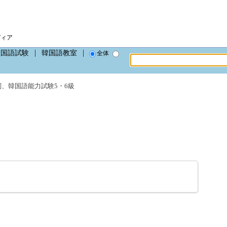
ディア
韓国語試験
韓国語教室
全体
詞
、
韓国語能力試験5・6級