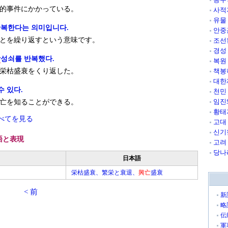
的事件にかかっている。
사적
유물
반복한다는 의미입니다.
안중
とを繰り返すという意味です。
조선
경성
망
성쇠를 반복했다.
복원
栄枯盛衰をくり返した。
책봉
대한
수 있다.
천민
임진
亡を知ることができる。
황태
べてを見る
고대
신기
語と表現
고려
당나
日本語
栄枯盛衰、繁栄と衰退、
興亡
盛衰
< 前
新
略
伝
軍