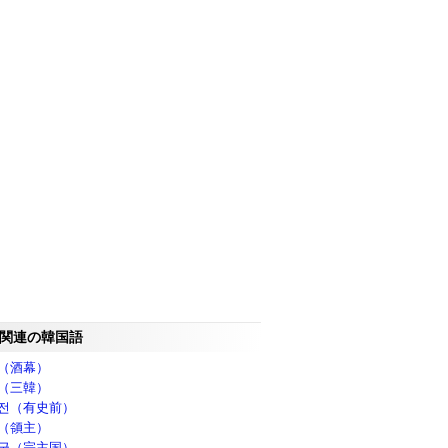
関連の韓国語
（酒幕）
（三韓）
전（有史前）
（領主）
국（宗主国）