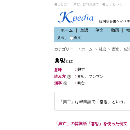
흥망とは：「興亡」は韓国語で「흥망 」という。
韓国語辞書ケイペ
ホーム
単語
例文
動画
見出し
例文
：
カテゴリー
ホーム
＞
社会
＞
歴史
、
名
흥망
とは
：
興亡
意味
：
読み方
흥망、フンマン
：
漢字
興亡
「興亡」は韓国語で「흥망」という。
「興亡」の韓国語「흥망」を使った例文