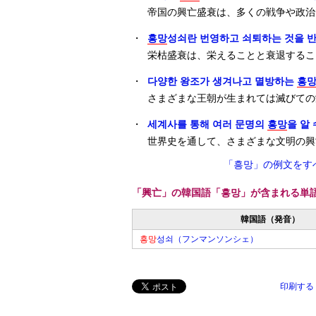
帝国の興亡盛衰は、多くの戦争や政治
・
흥망
성쇠란 번영하고 쇠퇴하는 것을 
栄枯盛衰は、栄えることと衰退するこ
・
다양한 왕조가 생겨나고 멸방하는
흥
さまざまな王朝が生まれては滅びての
・
세계사를 통해 여러 문명의
흥망
을 알 
世界史を通して、さまざまな文明の興
「흥망」の例文をす
「興亡」の韓国語「흥망」が含まれる単
韓国語（発音）
흥망
성쇠（フンマンソンシェ）
印刷する