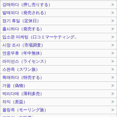
강매하다（押し売りする）
>
발매되다（発売される）
>
정기 휴일（定休日）
>
출시하다（発売する）
>
입소문 마케팅（口コミマーケティング..
>
시장 조사（市場調査）
>
연중무휴（年中無休）
>
라이선스（ライセンス）
>
스완족（スワン族）
>
특매하다（特売する）
>
가품（偽物）
>
박리다매（薄利多売）
>
차익（差益）
>
몰링족（モーリング族）
>