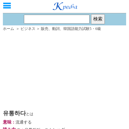
ホーム
＞
ビジネス
＞
販売
、
動詞
、
韓国語能力試験5・6級
유통하다
とは
意味
：
流通する