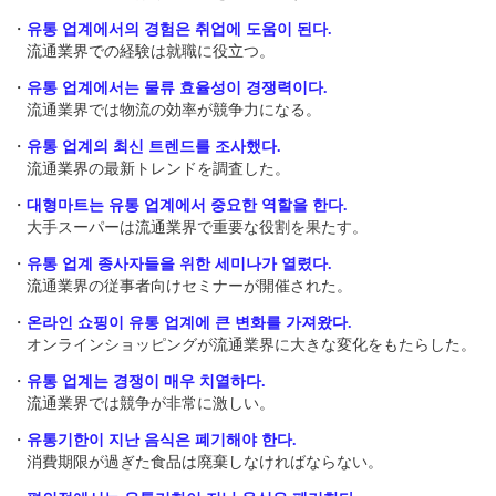
・
유통 업계에서의 경험은 취업에 도움이 된다.
流通業界での経験は就職に役立つ。
・
유통 업계에서는 물류 효율성이 경쟁력이다.
流通業界では物流の効率が競争力になる。
・
유통 업계의 최신 트렌드를 조사했다.
流通業界の最新トレンドを調査した。
・
대형마트는 유통 업계에서 중요한 역할을 한다.
大手スーパーは流通業界で重要な役割を果たす。
・
유통 업계 종사자들을 위한 세미나가 열렸다.
流通業界の従事者向けセミナーが開催された。
・
온라인 쇼핑이 유통 업계에 큰 변화를 가져왔다.
オンラインショッピングが流通業界に大きな変化をもたらした。
・
유통 업계는 경쟁이 매우 치열하다.
流通業界では競争が非常に激しい。
・
유통기한이 지난 음식은 폐기해야 한다.
消費期限が過ぎた食品は廃棄しなければならない。