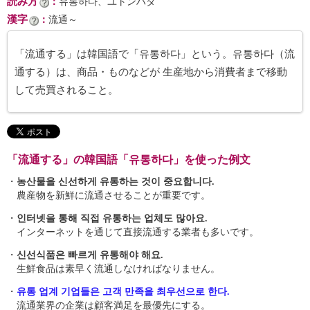
読み方
：
유통하다、ユトンハダ
漢字
：
流通～
「流通する」は韓国語で「유통하다」という。유통하다（流
通する）は、商品・ものなどが 生産地から消費者まで移動
して売買されること。
「流通する」の韓国語「유통하다」を使った例文
・
농산물을 신선하게 유통하는 것이 중요합니다.
農産物を新鮮に流通させることが重要です。
・
인터넷을 통해 직접 유통하는 업체도 많아요.
インターネットを通じて直接流通する業者も多いです。
・
신선식품은 빠르게 유통해야 해요.
生鮮食品は素早く流通しなければなりません。
・
유통 업계 기업들은 고객 만족을 최우선으로 한다.
流通業界の企業は顧客満足を最優先にする。