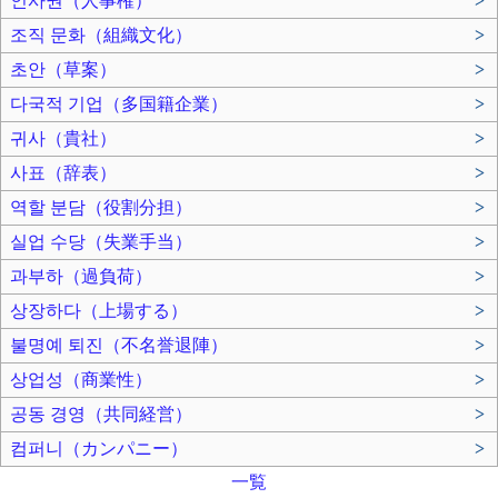
인사권（人事権）
>
조직 문화（組織文化）
>
초안（草案）
>
다국적 기업（多国籍企業）
>
귀사（貴社）
>
사표（辞表）
>
역할 분담（役割分担）
>
실업 수당（失業手当）
>
과부하（過負荷）
>
상장하다（上場する）
>
불명예 퇴진（不名誉退陣）
>
상업성（商業性）
>
공동 경영（共同経営）
>
컴퍼니（カンパニー）
>
一覧