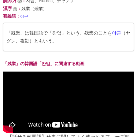
読み方
：
자넙、cha-nŏp、チャノプ
漢字
：
残業（殘業）
類義語
：
야근
「残業」は韓国語で「잔업」という。残業のことを
야근
（ヤ
グン、夜勤）ともいう。
「残業」の韓国語「잔업」に関連する動画
【話せる韓国語】仕事に関してよく使われるフレーズ58