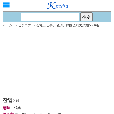
ホーム
＞
ビジネス
＞
会社と仕事
、
名詞
、
韓国語能力試験5・6級
잔업
とは
意味
：
残業