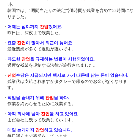
다.
韓国では、1週間当たりの法定労働時間が残業を含めて52時間にな
りました。
・
어제는 심야까지
잔업
했어요.
昨日は、深夜まで残業した。
・
요즘
잔업
이 많아서 퇴근이 늦어요.
最近残業が多くて退勤が遅いです。
・
과도한
잔업
을 규제하는 법률이 시행되었어요.
過度な残業を規制する法律が施行されました。
・
잔업
수당은 지급되지만 택시로 가기 때문에 남는 돈이 없습니다.
残業代は支給されますがタクシーで帰るのでお金がなくなりま
す。
・
작업을 끝내기 위해
잔업
을 하다.
作業を終わらせるために残業する。
・
아직 회사에 남아
잔업
을 하고 있어요.
まだ会社に残って残業しています。
・
매일 늦게까지
잔업
하고 있습니다.
毎日遅くまで残業をしています。