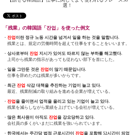
選！
「残業」の韓国語「잔업」を使った例文
・
잔업
이란 정규 노동 시간을 넘겨서 일을 하는 것을 말합니다.
残業とは、規定の労働時間を超えて仕事をすることをいいます。
・
상사로부터
잔업
지시가 있어도 따르지 않는 부하를 해고했다.
上司から残業の指示があっても従わない部下を首にした。
・
일을 그만둔 것은
잔업
이 많기 때문입니다.
仕事を辞めたのは残業が多いからです。
・
최근
잔업
삭감 대책을 추진하는 기업이 늘고 있다.
最近、残業削減の取り組みを進める企業が増えている。
・
잔업
을 줄이면서 업적을 올리고 있는 기업이 늘고 있다.
残業を減らしながら業績を上げている会社が増えている。
・
많은 회사원이 아직도
잔업
을 강요당하고 있다.
会社員の多くがいまだに残業を強いられています。
・
한국에서는 주간당 법정 근로시간이
잔업
을 포함해 52시간이 되었