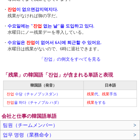
・
잔업
이 없으면감지덕지다.
残業がなければ御の字だ。
・
수요일에는 "
잔업
없는 날"을 도입하고 있다.
水曜日にノー残業デーを導入している。
・
수요일은
잔업
이 없어서 6시에 퇴근할 수 있어요.
水曜日は残業がないので、6時に退社できます。
「잔업」の例文をすべてを見る
「残業」の韓国語「잔업」が含まれる単語と表現
韓国語（発音）
日本語
잔업
수당（チャノプッスダン）
残業
代、
残業
手当
잔업
을 하다（チャノブル ハダ）
残業
をする
会社と仕事の韓国語単語
팀원（チームメンバー）
>
업무 명령（業務命令）
>