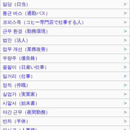
일당（日当）
>
통근 버스（通勤バス）
>
코피스족（コヒー専門店で仕事する人）
>
근무 환경（勤務環境）
>
법인（法人）
>
업무 개선（業務改善）
>
우량주（優良株）
>
품팔이（日雇い仕事）
>
일거리（仕事）
>
정직（停職）
>
실업가（実業家）
>
시말서（始末書）
>
야간 근무（夜間勤務）
>
반차（半休）
>