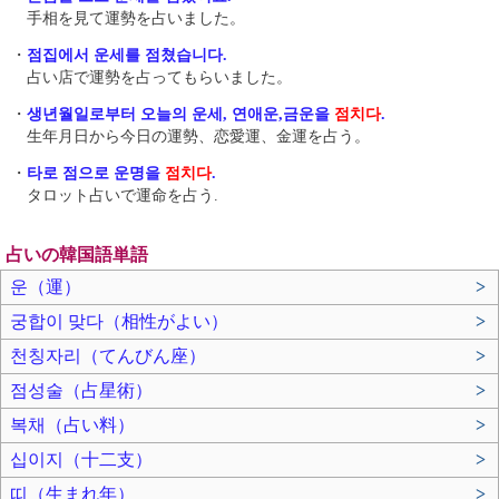
手相を見て運勢を占いました。
・
점집에서 운세를 점쳤습니다.
占い店で運勢を占ってもらいました。
・
생년월일로부터 오늘의 운세, 연애운,금운을
점치다
.
生年月日から今日の運勢、恋愛運、金運を占う。
・
타로 점으로 운명을
점치다
.
タロット占いで運命を占う.
占いの韓国語単語
운（運）
>
궁합이 맞다（相性がよい）
>
천칭자리（てんびん座）
>
점성술（占星術）
>
복채（占い料）
>
십이지（十二支）
>
띠（生まれ年）
>