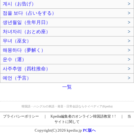
계시（お告げ）
>
점을 보다（占いをする）
>
생년월일（生年月日）
>
처녀자리（おとめ座）
>
무녀（巫女）
>
해몽하다（夢解く）
>
운수（運）
>
사주추명（四柱推命）
>
예언（予言）
>
一覧
韓国語・ハングルの単語・発音・日常会話ならケイペディア(Kpedia)
プライバシーポリシー
｜
Kpedia編集者のオンライン韓国語教室！!
｜
当
サイトに関して
Copyright(C) 2026 kpedia.jp
PC版へ