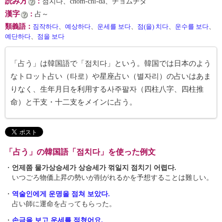
読み方
：
점치다、chŏm-chi-da、チョムチダ
漢字
：
占～
類義語
：
짐작하다
、
예상하다
、
운세를 보다
、
점(을) 치다
、
운수를 보다
、
예단하다
、
점을 보다
「占う」は韓国語で「점치다」という。韓国では日本のよう
なトロット占い（타로）や星座占い（별자리）の占いはあま
りなく、生年月日を利用する사주팔자（四柱八字、四柱推
命）と干支・十二支をメインに占う。
「占う」の韓国語「점치다」を使った例文
・
언제쯤 물가상승세가 상승세가 꺾일지 점치기 어렵다.
いつごろ物価上昇の勢いが削がれるかを予想することは難しい。
・
역술인에게 운명을 점쳐 보았다.
占い師に運命を占ってもらった。
・
손금을 보고 운세를 점쳤어요.