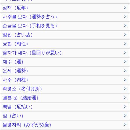
삼재（厄年）
>
사주를 보다（運勢を占う）
>
손금을 보다（手相を見る）
>
점집（占い店）
>
궁합（相性）
>
팔자가 세다（星回りが悪い）
>
재수（運）
>
운세（運勢）
>
사주（四柱）
>
작명소（名付け所）
>
결혼 운（結婚運）
>
액땜（厄払い）
>
점（占い）
>
물병자리（みずがめ座）
>