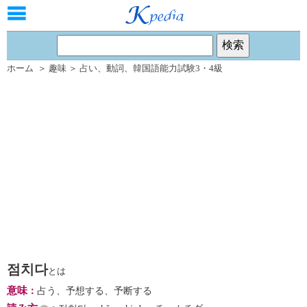
ホーム
＞
趣味
＞
占い
、
動詞
、
韓国語能力試験3・4級
점치다
とは
意味
：
占う、予想する、予断する