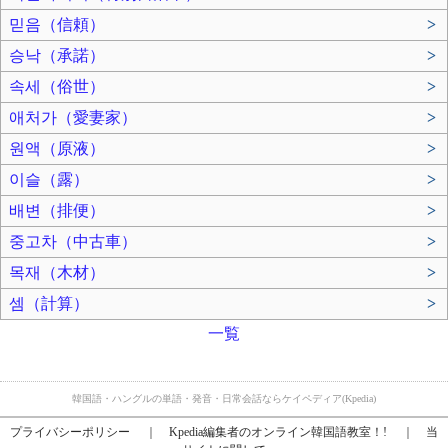
믿음（信頼）
>
승낙（承諾）
>
속세（俗世）
>
애처가（愛妻家）
>
원액（原液）
>
이슬（露）
>
배변（排便）
>
중고차（中古車）
>
목재（木材）
>
셈（計算）
>
一覧
韓国語・ハングルの単語・発音・日常会話ならケイペディア(Kpedia)
プライバシーポリシー
｜
Kpedia編集者のオンライン韓国語教室！!
｜
当