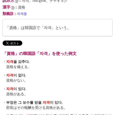
読み方
：
자격、cha-gyŏk、チャギョク
漢字
：
資格
類義語
：
자격증
「資格」は韓国語で「자격」という。
「資格」の韓国語「자격」を使った例文
・
자격
을 갖추다.
資格を備える。
・
자격
이 없다.
資格がない。
・
자격
이 있다.
資格がある。
・
부장은 그 보수를 받을
자격
이 있다.
部長はその報酬を受ける資格がある。