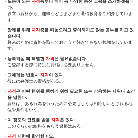
・
도움이 되는
자격
증부터 취미 등 다양한 통신 교육을 소개하겠습니
다.
役立つ資格から、趣味などさまざまな通信教育をご紹介していま
す。
・
장래를 위해
자격
증을 따놓으려고 좋아하지도 않는 공부를 하고 있
습니다.
将来のために資格を取っておこうと好きでもない勉強をしていま
す。
・
등록하실 때 특별한
자격
은 필요없습니다.
ご登録する際に特別な資格は必要ありません。
・
그에게는 변호사
자격
이 있다.
彼には弁護士の資格がある。
・
자격
은 어떤 행위를 행하기 위해 필요한 또는 상응하는 지위나 조건
을 말한다.
資格は、ある行為を行うために必要もしくは相応しいとされる地
位や条件をいう。
・
이 정도의 급료를 받을
자격
은 있다.
このくらいの給料をもらう資格はある。
・
자격
시험에 합격했어요.