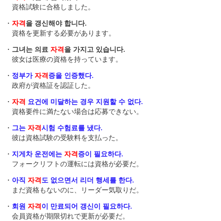
資格試験に合格しました。
・
자격
을 갱신해야 합니다.
資格を更新する必要があります。
・
그녀는 의료
자격
을 가지고 있습니다.
彼女は医療の資格を持っています。
・
정부가
자격
증을 인증했다.
政府が資格証を認証した。
・
자격
요건에 미달하는 경우 지원할 수 없다.
資格要件に満たない場合は応募できない。
・
그는
자격
시험 수험료를 냈다.
彼は資格試験の受験料を支払った。
・
지게차 운전에는
자격
증이 필요하다.
フォークリフトの運転には資格が必要だ。
・
아직
자격
도 없으면서 리더 행세를 한다.
まだ資格もないのに、リーダー気取りだ。
・
회원
자격
이 만료되어 갱신이 필요하다.
会員資格が期限切れで更新が必要だ。