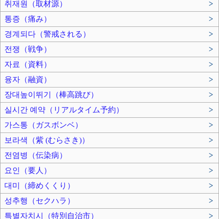
취재원（取材源）
>
통증（痛み）
>
경계되다（警戒される）
>
전쟁（戦争）
>
자료（資料）
>
융자（融資）
>
장대높이뛰기（棒高跳び）
>
실시간 예약（リアルタイム予約）
>
가스통（ガスボンベ）
>
보라색（紫 (むらさき)）
>
전염병（伝染病）
>
요인（要人）
>
대미（締めくくり）
>
성추행（セクハラ）
>
특별자치시（特別自治市）
>