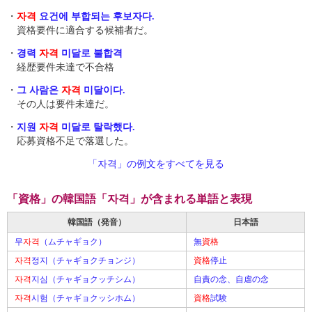
・
자격
요건에 부합되는 후보자다.
資格要件に適合する候補者だ。
・
경력
자격
미달 로 불합격
経歴要件未達で不合格
・
그 사람은
자격
미달 이다.
その人は要件未達だ。
・
지원
자격
미달 로 탈락했다.
応募資格不足で落選した。
「자격」の例文をすべてを見る
「資格」の韓国語「자격」が含まれる単語と表現
韓国語（発音）
日本語
무
자격
（ムチャギョク）
無
資格
자격
정지（チャギョクチョンジ）
資格
停止
자격
지심（チャギョクッチシム）
自責の念、自虐の念
자격
시험（チャギョクッシホム）
資格
試験