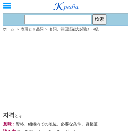
ホーム
＞
表現と９品詞
＞
名詞
、
韓国語能力試験3・4級
자격
とは
意味
：
資格、組織内での地位、必要な条件、資格証