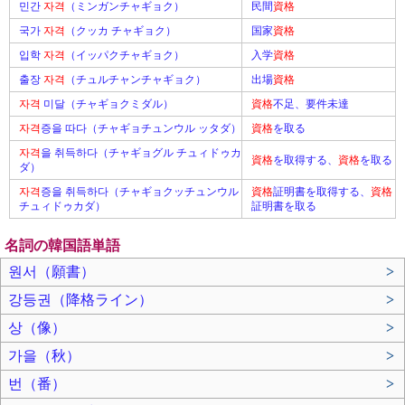
민간
자격
（ミンガンチャギョク）
民間
資格
국가
자격
（クッカ チャギョク）
国家
資格
입학
자격
（イッパクチャギョク）
入学
資格
출장
자격
（チュルチャンチャギョク）
出場
資格
자격
미달（チャギョクミダル）
資格
不足、要件未達
자격
증을 따다（チャギョチュンウル ッタダ）
資格
を取る
자격
을 취득하다（チャギョグル チュィドゥカ
資格
を取得する、
資格
を取る
ダ）
자격
증을 취득하다（チャギョクッチュンウル
資格
証明書を取得する、
資格
チュィドゥカダ）
証明書を取る
名詞の韓国語単語
원서（願書）
>
강등권（降格ライン）
>
상（像）
>
가을（秋）
>
번（番）
>