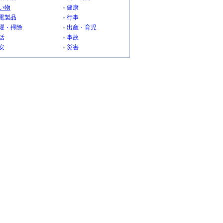
い物
健康
電製品
行事
濯・掃除
出産・育児
話
事故
安
災害