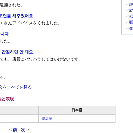
買
逮捕された。
家
 조언을 해주었어요.
洗
電
くさんアドバイスをくれました。
治
니다.
した。
 갑질하면 안 돼요.
ても、店員にパワハラしてはいけないです。
る。
文をすべてを見る
語と表現
日本語
得点源
< 前
次 >