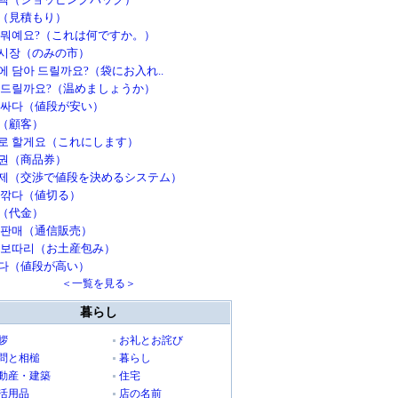
（見積もり）
 뭐예요?（これは何ですか。）
시장（のみの市）
에 담아 드릴까요?（袋にお入れ..
 드릴까요?（温めましょうか）
 싸다（値段が安い）
（顧客）
로 할게요（これにします）
권（商品券）
제（交渉で値段を決めるシステム）
 깎다（値切る）
（代金）
 판매（通信販売）
 보따리（お土産包み）
다（値段が高い）
＜一覧を見る＞
暮らし
拶
お礼とお詫び
問と相槌
暮らし
動産・建築
住宅
活用品
店の名前