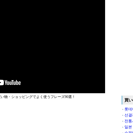
い物・ショッピングでよく使うフレーズ90選！
買い
롯데마
선결
전통
일본
쇼핑