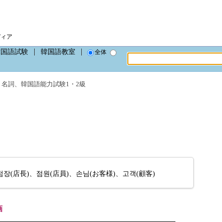
ディア
韓国語試験
韓国語教室
全体
、
名詞
、
韓国語能力試験1・2級
(店長)、점원(店員)、손님(お客様)、고객(顧客)
画