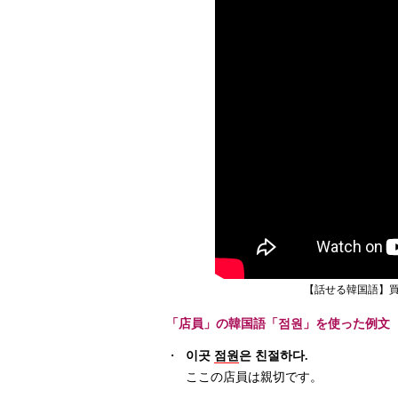
【話せる韓国語】買
「店員」の韓国語「점원」を使った例文
・
이곳
점원
은 친절하다.
ここの店員は親切です。