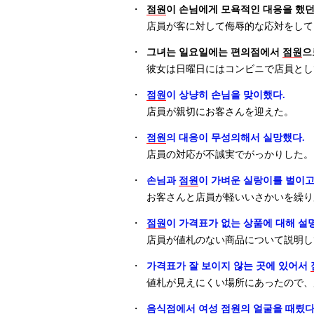
・
점원
이 손님에게 모욕적인 대응을 했던 
店員が客に対して侮辱的な応対をして
・
그녀는 일요일에는 편의점에서
점원
으
彼女は日曜日にはコンビニで店員とし
・
점원
이 상냥히 손님을 맞이했다.
店員が親切にお客さんを迎えた。
・
점원
의 대응이 무성의해서 실망했다.
店員の対応が不誠実でがっかりした。
・
손님과
점원
이 가벼운 실랑이를 벌이고
お客さんと店員が軽いいさかいを繰り
・
점원
이 가격표가 없는 상품에 대해 설
店員が値札のない商品について説明し
・
가격표가 잘 보이지 않는 곳에 있어서
値札が見えにくい場所にあったので、
・
음식점에서 여성
점원
의 얼굴을 때렸다