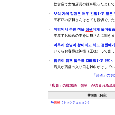
飲食店で女性店員の顔を殴ったとして
・
보석 가게
점원
은 매우 친절하고 많은
宝石店の店員さんはとても親切で、た
・
책방에서 추천 책을
점원
에게 물어봤습
本屋でお勧めの本を店員さんに聞きま
・
아무리 손님이 왕이라고 해도
점원
에게
いくらお客様は神様（王様）って言っ
・
점원
이 점포 입구를 걸레질하고 있다.
店員が店舗の入り口を雑巾がけしてい
「점원」の例
「店員」の韓国語「점원」が含まれる単
韓国語（発音）
득
점원
（トゥクジョムォン）