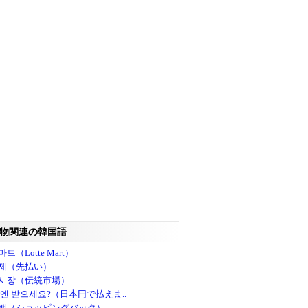
物関連の韓国語
트（Lotte Mart）
제（先払い）
시장（伝統市場）
 엔 받으세요?（日本円で払えま..
백（ショッピングバック）