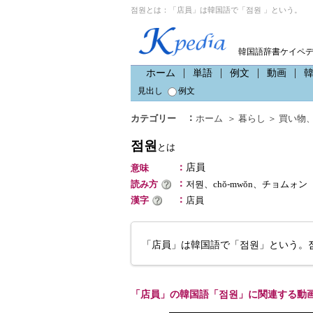
점원とは：「店員」は韓国語で「점원 」という。
韓国語辞書ケイペ
ホーム
単語
例文
動画
見出し
例文
：
カテゴリー
ホーム
＞
暮らし
＞
買い物
점원
とは
：
店員
意味
：
読み方
저뭔、chŏ-mwŏn、チョムォン
：
漢字
店員
「店員」は韓国語で「점원」という。점장
「店員」の韓国語「점원」に関連する動