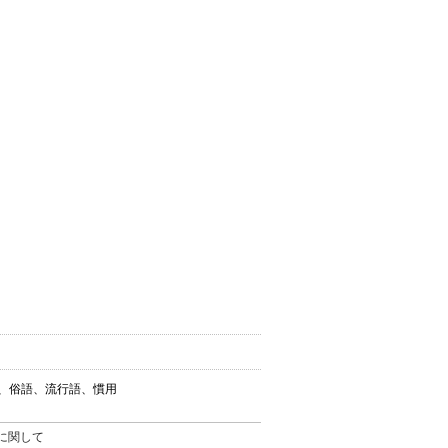
葉、俗語、流行語、慣用
。
に関して