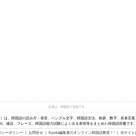
店員は、韓国語で점원です。
ディア）は、韓国語の読み方・発音、ハングル文字、韓国語文法、挨拶、数字、若者言
句、連語、フレーズ、韓国語能力試験によく出る表現等をまとめた韓国語辞書です
バシーポリシー
｜
お問合せ
｜
Kpedia編集者のオンライン韓国語教室！!
｜
当サイト