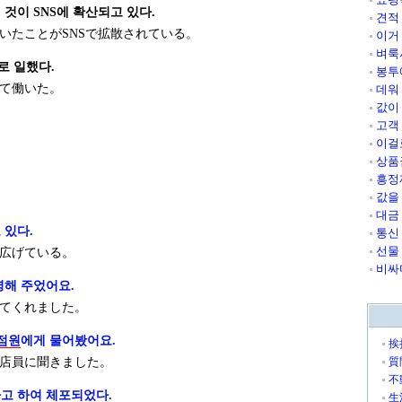
것이 SNS에 확산되고 있다.
견적
いたことがSNSで拡散されている。
이거
벼룩
로 일했다.
봉투
て働いた。
데워
값이
고객
이걸
상품
흥정
값을
대금
 있다.
통신
선물
広げている。
비싸
명해 주었어요.
てくれました。
점원
에게 물어봤어요.
挨
店員に聞きました。
質
不
고 하여 체포되었다.
生