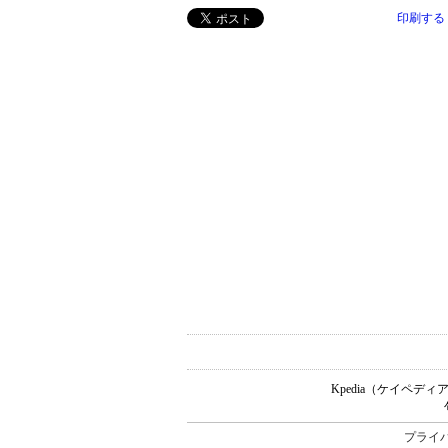
印刷する
Kpedia（ケイペ
プライ