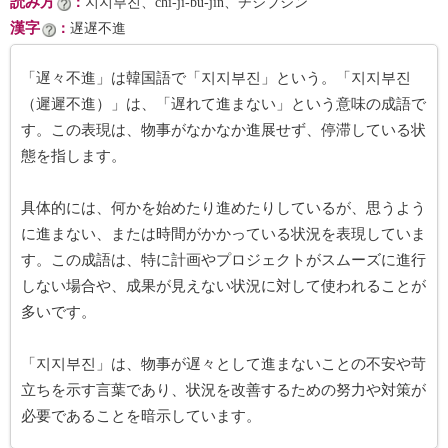
読み方
：
지지부진、chi-ji-bu-jin、チジブジン
漢字
：
遅遅不進
「遅々不進」は韓国語で「지지부진」という。「지지부진
（遲遲不進）」は、「遅れて進まない」という意味の成語で
す。この表現は、物事がなかなか進展せず、停滞している状
態を指します。
具体的には、何かを始めたり進めたりしているが、思うよう
に進まない、または時間がかかっている状況を表現していま
す。この成語は、特に計画やプロジェクトがスムーズに進行
しない場合や、成果が見えない状況に対して使われることが
多いです。
「지지부진」は、物事が遅々として進まないことの不安や苛
立ちを示す言葉であり、状況を改善するための努力や対策が
必要であることを暗示しています。