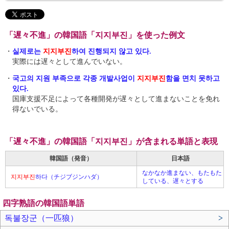
「遅々不進」の韓国語「지지부진」を使った例文
・
실제로는
지지부진
하여 진행되지 않고 있다.
実際には遅々として進んでいない。
・
국고의 지원 부족으로 각종 개발사업이
지지부진
함을 면치 못하고
있다.
国庫支援不足によって各種開発が遅々として進まないことを免れ
得ないでいる。
「遅々不進」の韓国語「지지부진」が含まれる単語と表現
韓国語（発音）
日本語
なかなか進まない、もたもた
지지부진
하다（チジブジンハダ）
している、遅々とする
四字熟語の韓国語単語
독불장군（一匹狼）
>