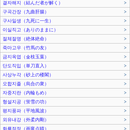
결자해지（結んだ者が解く）
>
구곡간장（九曲肝腸）
>
구사일생（九死に一生）
>
이실직고（ありのままに）
>
절체절명（絶体絶命）
>
죽마고우（竹馬の友）
>
금지옥엽（金枝玉葉）
>
단도직입（単刀直入）
>
사상누각（砂上の楼閣）
>
오합지졸（烏合の衆）
>
자중지란（内輪もめ）
>
형설지공（蛍雪の功）
>
평지풍파（平地風波）
>
외유내강（外柔内剛）
>
화룡점정（画竜点晴）
>