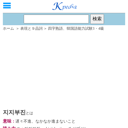
ホーム
＞
表現と９品詞
＞
四字熟語
、
韓国語能力試験3・4級
지지부진
とは
意味
：
遅々不進、なかなか進まないこと