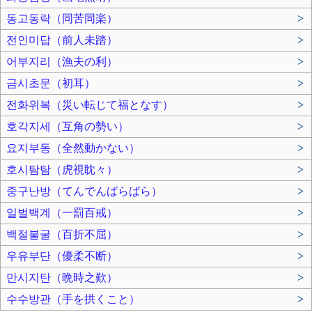
동고동락（同苦同楽）
>
전인미답（前人未踏）
>
어부지리（漁夫の利）
>
금시초문（初耳）
>
전화위복（災い転じて福となす）
>
호각지세（互角の勢い）
>
요지부동（全然動かない）
>
호시탐탐（虎視眈々）
>
중구난방（てんでんばらばら）
>
일벌백계（一罰百戒）
>
백절불굴（百折不屈）
>
우유부단（優柔不断）
>
만시지탄（晩時之歎）
>
수수방관（手を拱くこと）
>